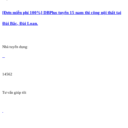
[Đơn miễn phí 100%] DBPlus tuyển 15 nam thi công nội thất tại
Đài Bắc, Đài Loan.
Nhà tuyển dụng:
14562
Tư vấn giúp tôi