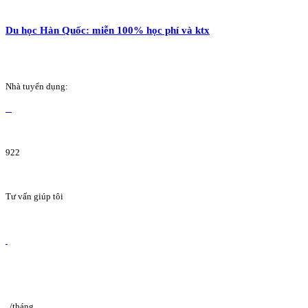
Du học Hàn Quốc: miễn 100% học phí và ktx
Nhà tuyển dụng:
922
Tư vấn giúp tôi
/tháng