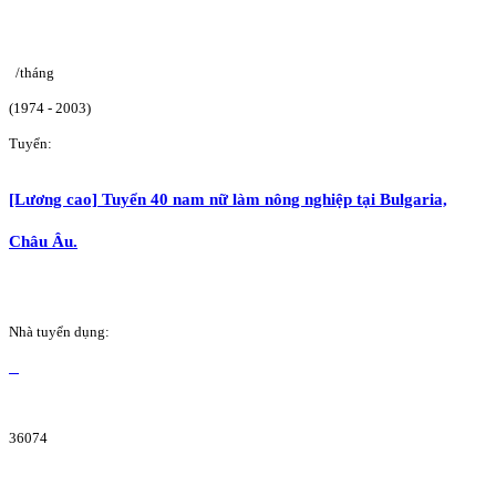
/tháng
(1974 - 2003)
Tuyển:
[Lương cao] Tuyển 40 nam nữ làm nông nghiệp tại Bulgaria,
Châu Âu.
Nhà tuyển dụng:
36074