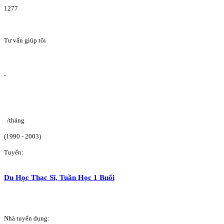
1277
Tư vấn giúp tôi
/tháng
(1990 - 2003)
Tuyển:
Du Học Thạc Sĩ, Tuần Học 1 Buổi
Nhà tuyển dụng: