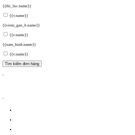
{{thi_luc.name}}
{{v.name}}
{{viem_gan_b.name}}
{{v.name}}
{{xam_hinh.name}}
{{v.name}}
Tìm kiếm đơn hàng
ĐĂNG KÝ WEBSITE TMĐT: 2023-0478/ĐK/TMĐT
CÔNG TY TNHH ANVIBI GROUP.
Giấy đăng ký kinh doanh số: 0110151964