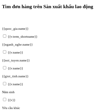
Tìm đơn hàng trên Sàn xuất khẩu lao động
{{quoc_gia.name}}
{{v.term_shortname}}
{{nganh_nghe.name}}
{{v.name}}
{{noi_tuyen.name}}
{{v.name}}
{{gioi_tinh.name}}
{{v.name}}
Năm sinh
{{v}}
Yêu cầu khác