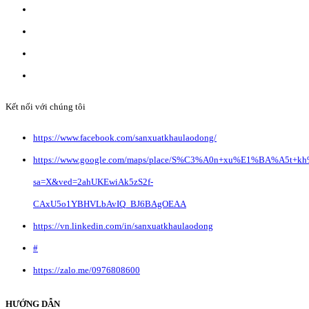
Do Sở Kế hoạch & Đầu Tư Tp. Hà Nội cấp ngày 17/10/2022
Địa chỉ: Liên Hà, Đông Anh, Hà Nội.
Liên hệ quảng cáo:
info@anvibi.com
Hỗ trợ khách hàng:
Info@anvibi.com
Kết nối với chúng tôi
https://www.facebook.com/sanxuatkhaulaodong/
https://www.google.com/maps/place/S%C3%A0n+xu%E1%BA%A5t+k
sa=X&ved=2ahUKEwiAk5zS2f-
CAxU5o1YBHVLbAvIQ_BJ6BAgOEAA
https://vn.linkedin.com/in/sanxuatkhaulaodong
#
https://zalo.me/0976808600
HƯỚNG DẪN