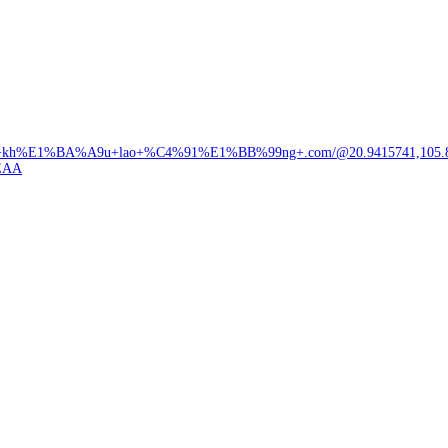
+kh%E1%BA%A9u+lao+%C4%91%E1%BB%99ng+.com/@20.9415741,105.84960
EAA