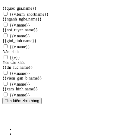
{{quoc_gia.name}}
{{v.term_shortname}}
{{nganh_nghe.name}}
{{v.name}}
{{noi_tuyen.name}}
{{v.name}}
{{gioi_tinh.name}}
{{v.name}}
Năm sinh
{{v}}
Yêu cầu khác
{{thi_luc.name}}
{{v.name}}
{{viem_gan_b.name}}
{{v.name}}
{{xam_hinh.name}}
{{v.name}}
Tìm kiếm đơn hàng
ĐĂNG KÝ WEBSITE TMĐT: 2023-0478/ĐK/TMĐT
CÔNG TY TNHH ANVIBI GROUP.