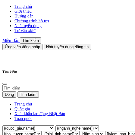
Trang chủ
Giới thiệu
Hướng dẫn
Chương trình hỗ trợ
Nhà tuyển dụng
Tư vấn xklđ
Miền Bắc
Tìm kiếm
Ứng viên đăng nhập
Nhà tuyển dụng đăng tin
Tìm kiếm
Đóng
Tìm kiếm
Trang chủ
Quốc gia
Xuất khẩu lao động Nhật Bản
Toàn quốc