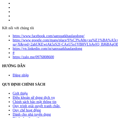
Giấy đăng ký kinh doanh số: 0110151964
Do Sở Kế hoạch & Đầu Tư Tp. Hà Nội cấp ngày 17/10/2022
Địa chỉ: Liên Hà, Đông Anh, Hà Nội.
Liên hệ quảng cáo:
info@anvibi.com
Hỗ trợ khách hàng:
Info@anvibi.com
Kết nối với chúng tôi
https://www.facebook.com/sanxuatkhaulaodong/
https://www.google.com/maps/place/S%C3%A0n+xu%E1%BA%A5t
sa=X&ved=2ahUKEwiAk5zS2f-CAxU5o1YBHVLbAvIQ_BJ6BAgO
https://vn.linkedin.com/in/sanxuatkhaulaodong
#
https://zalo.me/0976808600
HƯỚNG DẪN
Đăng nhập
QUY ĐỊNH CHÍNH SÁCH
Giới thiệu
Điều khoản sử dụng dịch vụ
Chính sách bảo mật thông tin
Quy trình giải quyết tranh chấp.
Quy chế hoạt động
Dành cho nhà tuyển dụng