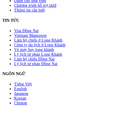
Dành cho ứng viên
Chương trình hỗ trợ xklđ
Thông tin cần biết
TIN TỨC
Visa Đồng Nai
Vietnam Manpower
Làm hộ chiếu ở Long Khánh
Công ty du lịch ở Long Khánh
Vé máy bay long khánh
Lý lịch tư pháp Long Khánh
Làm hộ chiếu Đồng Nai
Lý lịch tư pháp Đồng Nai
NGÔN NGỮ
Tiếng Việt
English
Japanese
Korean
Chinese