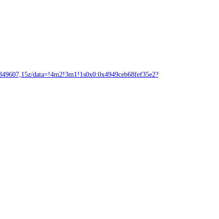
7,15z/data=!4m2!3m1!1s0x0:0x4949ceb68fef35e2?