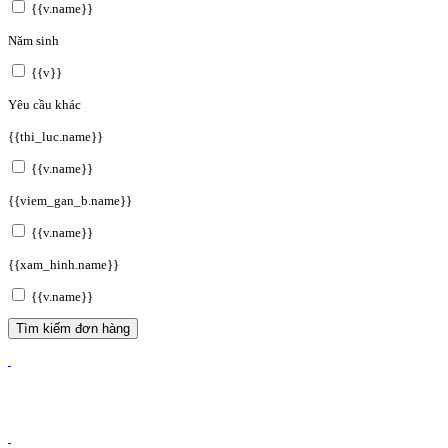
{{v.name}}
Năm sinh
{{v}}
Yêu cầu khác
{{thi_luc.name}}
{{v.name}}
{{viem_gan_b.name}}
{{v.name}}
{{xam_hinh.name}}
{{v.name}}
Tìm kiếm đơn hàng