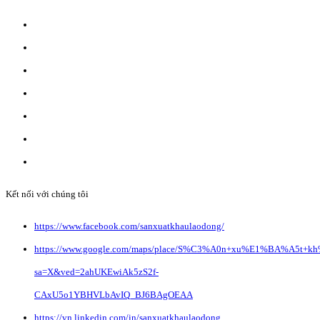
ĐĂNG KÝ WEBSITE TMĐT: 2023-0478/ĐK/TMĐT
CÔNG TY TNHH ANVIBI GROUP.
Giấy đăng ký kinh doanh số: 0110151964
Do Sở Kế hoạch & Đầu Tư Tp. Hà Nội cấp ngày 17/10/2022
Địa chỉ: Liên Hà, Đông Anh, Hà Nội.
Liên hệ quảng cáo:
info@anvibi.com
Hỗ trợ khách hàng:
Info@anvibi.com
Kết nối với chúng tôi
https://www.facebook.com/sanxuatkhaulaodong/
https://www.google.com/maps/place/S%C3%A0n+xu%E1%BA%A5t+k
sa=X&ved=2ahUKEwiAk5zS2f-
CAxU5o1YBHVLbAvIQ_BJ6BAgOEAA
https://vn.linkedin.com/in/sanxuatkhaulaodong