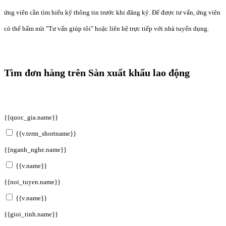
ứng viên cần tìm hiểu kỹ thông tin trước khi đăng ký. Để được tư vấn, ứng viên
có thể bấm nút "Tư vấn giúp tôi" hoặc liên hệ trực tiếp với nhà tuyển dụng.
Tìm đơn hàng trên Sàn xuất khẩu lao động
{{quoc_gia.name}}
{{v.term_shortname}}
{{nganh_nghe.name}}
{{v.name}}
{{noi_tuyen.name}}
{{v.name}}
{{gioi_tinh.name}}