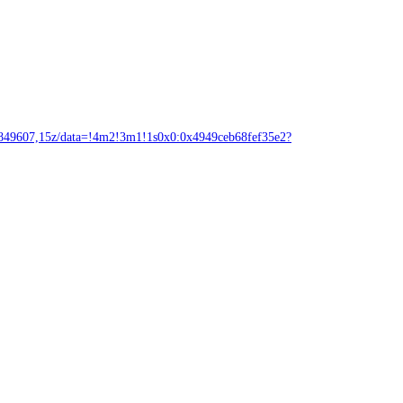
7,15z/data=!4m2!3m1!1s0x0:0x4949ceb68fef35e2?