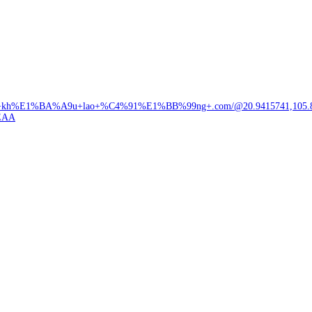
+kh%E1%BA%A9u+lao+%C4%91%E1%BB%99ng+.com/@20.9415741,105.84960
EAA