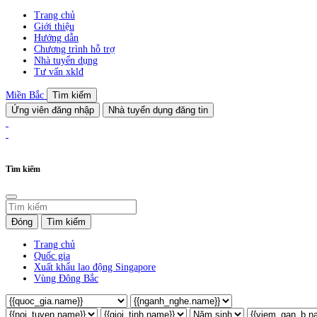
Trang chủ
Giới thiệu
Hướng dẫn
Chương trình hỗ trợ
Nhà tuyển dụng
Tư vấn xklđ
Miền Bắc
Tìm kiếm
Ứng viên đăng nhập
Nhà tuyển dụng đăng tin
Tìm kiếm
Đóng
Tìm kiếm
Trang chủ
Quốc gia
Xuất khẩu lao động Singapore
Vùng Đông Bắc