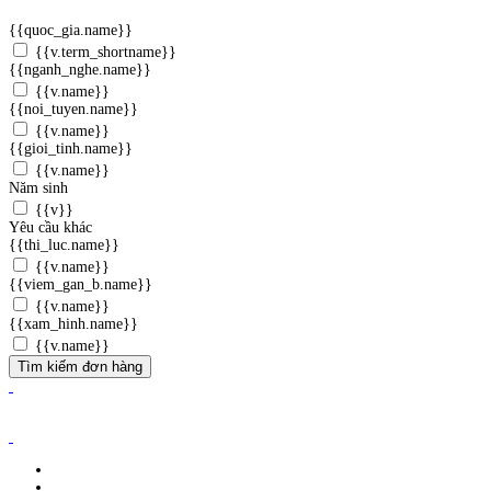
{{quoc_gia.name}}
{{v.term_shortname}}
{{nganh_nghe.name}}
{{v.name}}
{{noi_tuyen.name}}
{{v.name}}
{{gioi_tinh.name}}
{{v.name}}
Năm sinh
{{v}}
Yêu cầu khác
{{thi_luc.name}}
{{v.name}}
{{viem_gan_b.name}}
{{v.name}}
{{xam_hinh.name}}
{{v.name}}
Tìm kiếm đơn hàng
ĐĂNG KÝ WEBSITE TMĐT: 2023-0478/ĐK/TMĐT
CÔNG TY TNHH ANVIBI GROUP.