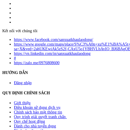
Giấy đăng ký kinh doanh số: 0110151964
Do Sở Kế hoạch & Đầu Tư Tp. Hà Nội cấp ngày 17/10/2022
Địa chỉ: Liên Hà, Đông Anh, Hà Nội.
Liên hệ quảng cáo:
info@anvibi.com
Hỗ trợ khách hàng:
Info@anvibi.com
Kết nối với chúng tôi
https://www.facebook.com/sanxuatkhaulaodong/
https://www.google.com/maps/place/S%C3%A0n+xu%E1%BA%A5t
sa=X&ved=2ahUKEwiAk5zS2f-CAxU5o1YBHVLbAvIQ_BJ6BAgO
https://vn.linkedin.com/in/sanxuatkhaulaodong
#
https://zalo.me/0976808600
HƯỚNG DẪN
Đăng nhập
QUY ĐỊNH CHÍNH SÁCH
Giới thiệu
Điều khoản sử dụng dịch vụ
Chính sách bảo mật thông tin
Quy trình giải quyết tranh chấp.
Quy chế hoạt động
Dành cho nhà tuyển dụng