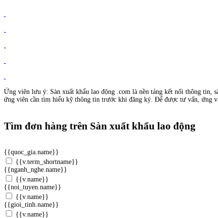
Ứng viên lưu ý: Sàn xuất khẩu lao động .com là nền tảng kết nối thông tin, s
ứng viên cần tìm hiểu kỹ thông tin trước khi đăng ký. Để được tư vấn, ứng vi
Tìm đơn hàng trên Sàn xuất khẩu lao động
{{quoc_gia.name}}
{{v.term_shortname}}
{{nganh_nghe.name}}
{{v.name}}
{{noi_tuyen.name}}
{{v.name}}
{{gioi_tinh.name}}
{{v.name}}