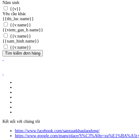
Năm sinh
{{v}}
Yêu cầu khác
{{thi_luc.name}}
{{v.name}}
{{viem_gan_b.name}}
{{v.name}}
{{xam_hinh.name}}
{{v.name}}
Tìm kiếm đơn hàng
ĐĂNG KÝ WEBSITE TMĐT: 2023-0478/ĐK/TMĐT
CÔNG TY TNHH ANVIBI GROUP.
Giấy đăng ký kinh doanh số: 0110151964
Do Sở Kế hoạch & Đầu Tư Tp. Hà Nội cấp ngày 17/10/2022
Địa chỉ: Liên Hà, Đông Anh, Hà Nội.
Liên hệ quảng cáo:
info@anvibi.com
Hỗ trợ khách hàng:
Info@anvibi.com
Kết nối với chúng tôi
https://www.facebook.com/sanxuatkhaulaodong/
https://www.google.com/maps/place/S%C3%A0n+xu%E1%BA%A5t