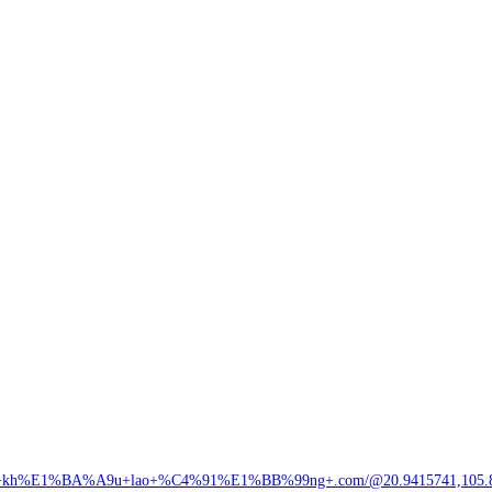
+kh%E1%BA%A9u+lao+%C4%91%E1%BB%99ng+.com/@20.9415741,105.84960