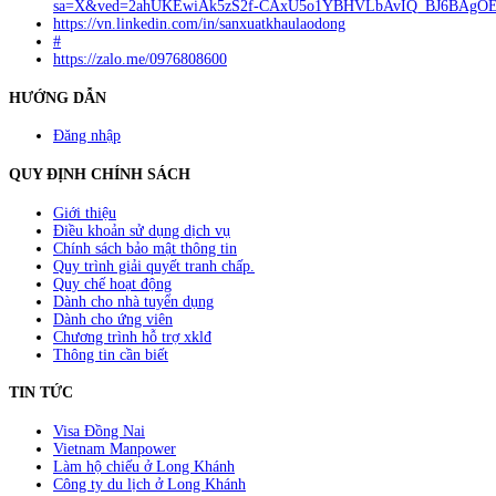
sa=X&ved=2ahUKEwiAk5zS2f-CAxU5o1YBHVLbAvIQ_BJ6BAgO
https://vn.linkedin.com/in/sanxuatkhaulaodong
#
https://zalo.me/0976808600
HƯỚNG DẪN
Đăng nhập
QUY ĐỊNH CHÍNH SÁCH
Giới thiệu
Điều khoản sử dụng dịch vụ
Chính sách bảo mật thông tin
Quy trình giải quyết tranh chấp.
Quy chế hoạt động
Dành cho nhà tuyển dụng
Dành cho ứng viên
Chương trình hỗ trợ xklđ
Thông tin cần biết
TIN TỨC
Visa Đồng Nai
Vietnam Manpower
Làm hộ chiếu ở Long Khánh
Công ty du lịch ở Long Khánh