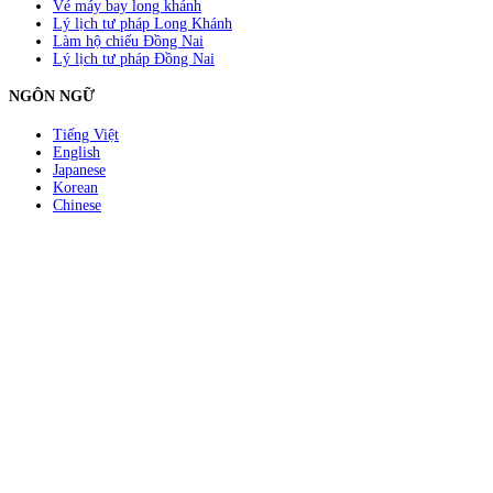
Vé máy bay long khánh
Lý lịch tư pháp Long Khánh
Làm hộ chiếu Đồng Nai
Lý lịch tư pháp Đồng Nai
NGÔN NGỮ
Tiếng Việt
English
Japanese
Korean
Chinese