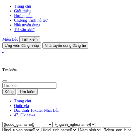
Trang chủ
Giới thiệu
Hướng dẫn
Chương trình hỗ trợ
Nhà tuyển dụng
Tư vấn xklđ
Miền Bắc
Tìm kiếm
Ứng viên đăng nhập
Nhà tuyển dụng đăng tin
Tìm kiếm
Đóng
Tìm kiếm
Trang chủ
Quốc gia
Đặc định Tokutei Nhật Bản
47. Okinawa