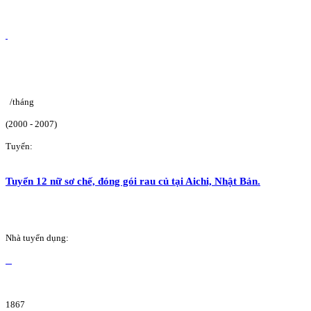
/tháng
(2000 - 2007)
Tuyển:
Tuyển 12 nữ sơ chế, đóng gói rau củ tại Aichi, Nhật Bản.
Nhà tuyển dụng:
1867