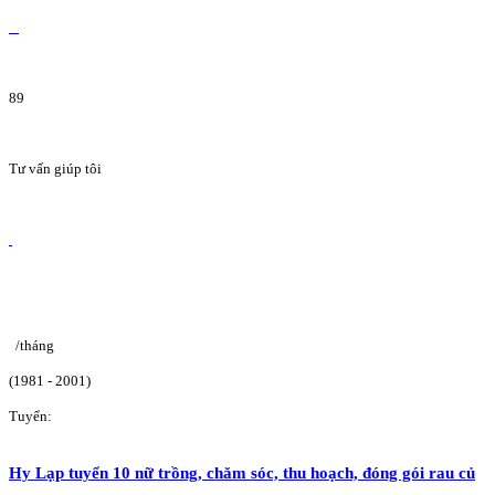
89
Tư vấn giúp tôi
/tháng
(1981 - 2001)
Tuyển:
Hy Lạp tuyển 10 nữ trồng, chăm sóc, thu hoạch, đóng gói rau củ