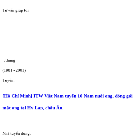
Tư vấn giúp tôi
/tháng
(1981 - 2001)
Tuyển:
[Hồ Chí Minh] ITW Việt Nam tuyển 10 Nam nuôi ong, đóng gói
mật ong tại Hy Lạp, châu Âu.
Nhà tuyển dụng: