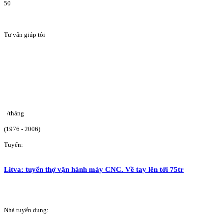
50
Tư vấn giúp tôi
/tháng
(1976 - 2006)
Tuyển:
Litva: tuyển thợ vận hành máy CNC. Về tay lên tới 75tr
Nhà tuyển dụng: