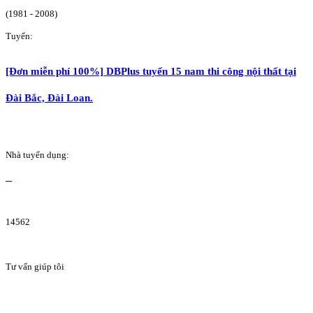
(1981 - 2008)
Tuyển:
[Đơn miễn phí 100%] DBPlus tuyển 15 nam thi công nội thất tại
Đài Bắc, Đài Loan.
Nhà tuyển dụng:
14562
Tư vấn giúp tôi