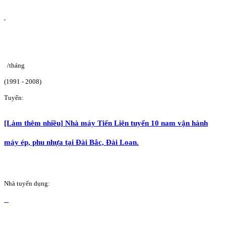
/tháng
(1991 - 2008)
Tuyển:
[Làm thêm nhiều] Nhà máy Tiến Liên tuyển 10 nam vận hành
máy ép, phu nhựa tại Đài Bắc, Đài Loan.
Nhà tuyển dụng: