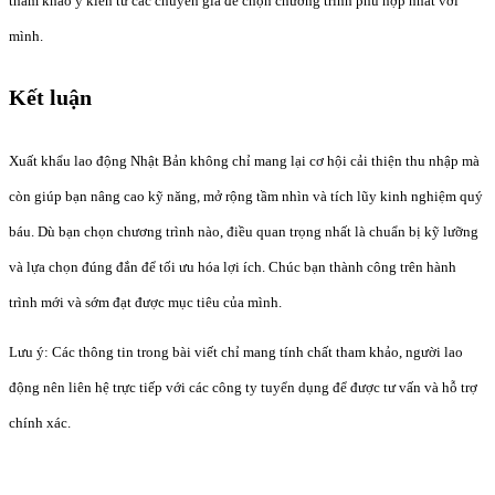
tham khảo ý kiến từ các chuyên gia để chọn chương trình phù hợp nhất với
mình.
Kết luận
Xuất khẩu lao động Nhật Bản không chỉ mang lại cơ hội cải thiện thu nhập mà
còn giúp bạn nâng cao kỹ năng, mở rộng tầm nhìn và tích lũy kinh nghiệm quý
báu. Dù bạn chọn chương trình nào, điều quan trọng nhất là chuẩn bị kỹ lưỡng
và lựa chọn đúng đắn để tối ưu hóa lợi ích. Chúc bạn thành công trên hành
trình mới và sớm đạt được mục tiêu của mình.
Lưu ý: Các thông tin trong bài viết chỉ mang tính chất tham khảo, người lao
động nên liên hệ trực tiếp với các công ty tuyển dụng để được tư vấn và hỗ trợ
chính xác.