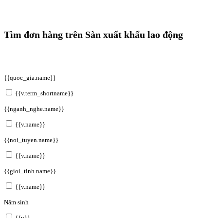
Tìm đơn hàng trên Sàn xuất khẩu lao động
{{quoc_gia.name}}
{{v.term_shortname}}
{{nganh_nghe.name}}
{{v.name}}
{{noi_tuyen.name}}
{{v.name}}
{{gioi_tinh.name}}
{{v.name}}
Năm sinh
{{v}}