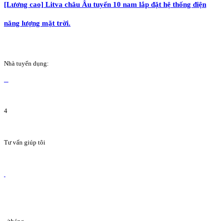
[Lương cao] Litva châu Âu tuyển 10 nam lắp đặt hệ thống điện
năng lượng mặt trời.
Nhà tuyển dụng:
4
Tư vấn giúp tôi