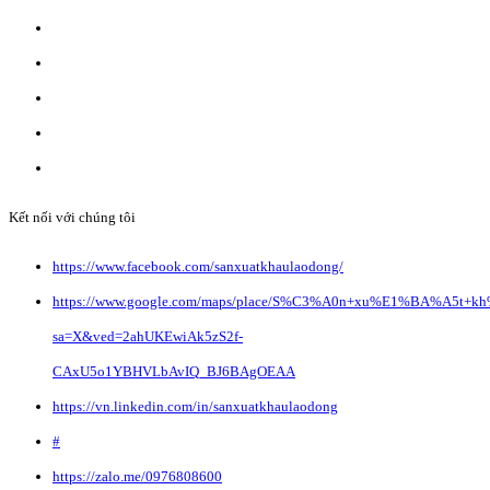
Giấy đăng ký kinh doanh số: 0110151964
Do Sở Kế hoạch & Đầu Tư Tp. Hà Nội cấp ngày 17/10/2022
Địa chỉ: Liên Hà, Đông Anh, Hà Nội.
Liên hệ quảng cáo:
info@anvibi.com
Hỗ trợ khách hàng:
Info@anvibi.com
Kết nối với chúng tôi
https://www.facebook.com/sanxuatkhaulaodong/
https://www.google.com/maps/place/S%C3%A0n+xu%E1%BA%A5t+k
sa=X&ved=2ahUKEwiAk5zS2f-
CAxU5o1YBHVLbAvIQ_BJ6BAgOEAA
https://vn.linkedin.com/in/sanxuatkhaulaodong
#
https://zalo.me/0976808600