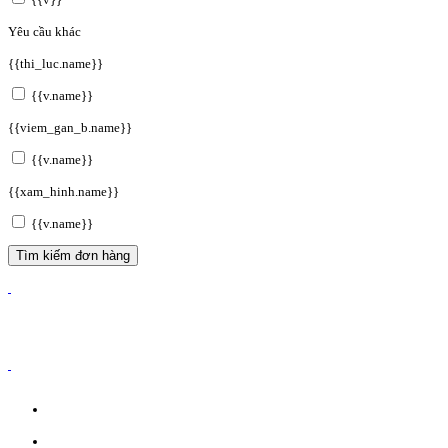
Yêu cầu khác
{{thi_luc.name}}
{{v.name}}
{{viem_gan_b.name}}
{{v.name}}
{{xam_hinh.name}}
{{v.name}}
Tìm kiếm đơn hàng
ĐĂNG KÝ WEBSITE TMĐT: 2023-0478/ĐK/TMĐT
CÔNG TY TNHH ANVIBI GROUP.