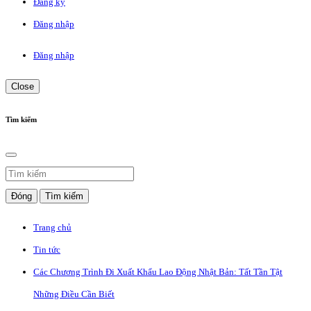
Đăng ký
Đăng nhập
Đăng nhập
Close
Tìm kiếm
Đóng
Tìm kiếm
Trang chủ
Tin tức
Các Chương Trình Đi Xuất Khẩu Lao Động Nhật Bản: Tất Tần Tật
Những Điều Cần Biết