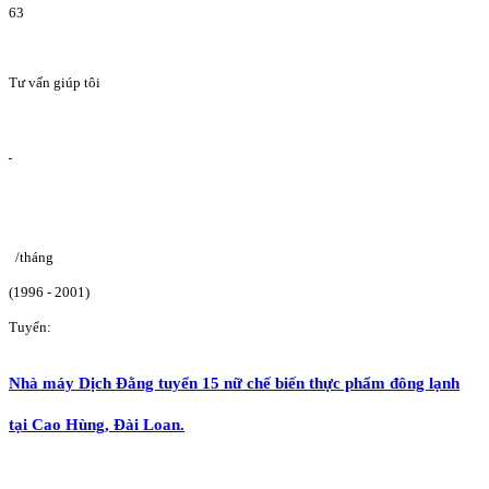
63
Tư vấn giúp tôi
/tháng
(1996 - 2001)
Tuyển:
Nhà máy Dịch Đằng tuyển 15 nữ chế biến thực phẩm đông lạnh
tại Cao Hùng, Đài Loan.