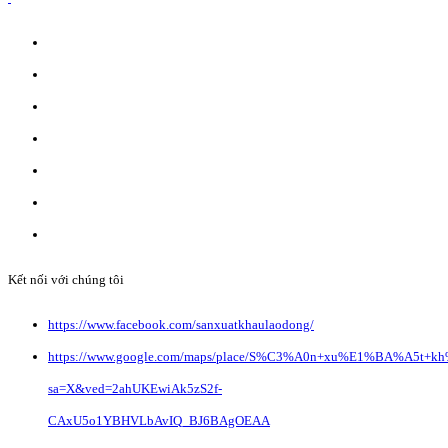
ĐĂNG KÝ WEBSITE TMĐT: 2023-0478/ĐK/TMĐT
CÔNG TY TNHH ANVIBI GROUP.
Giấy đăng ký kinh doanh số: 0110151964
Do Sở Kế hoạch & Đầu Tư Tp. Hà Nội cấp ngày 17/10/2022
Địa chỉ: Liên Hà, Đông Anh, Hà Nội.
Liên hệ quảng cáo:
info@anvibi.com
Hỗ trợ khách hàng:
Info@anvibi.com
Kết nối với chúng tôi
https://www.facebook.com/sanxuatkhaulaodong/
https://www.google.com/maps/place/S%C3%A0n+xu%E1%BA%A5t+k
sa=X&ved=2ahUKEwiAk5zS2f-
CAxU5o1YBHVLbAvIQ_BJ6BAgOEAA