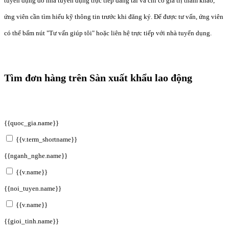
tuyển dụng do nhà tuyển dụng trực tiếp đăng tải và chỉ có giá trị tham khảo,
ứng viên cần tìm hiểu kỹ thông tin trước khi đăng ký. Để được tư vấn, ứng viên
có thể bấm nút "Tư vấn giúp tôi" hoặc liên hệ trực tiếp với nhà tuyển dụng.
Tìm đơn hàng trên Sàn xuất khẩu lao động
{{quoc_gia.name}}
{{v.term_shortname}}
{{nganh_nghe.name}}
{{v.name}}
{{noi_tuyen.name}}
{{v.name}}
{{gioi_tinh.name}}