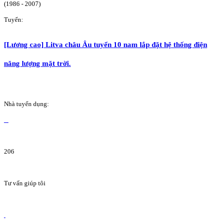
(1986 - 2007)
Tuyển:
[Lương cao] Litva châu Âu tuyển 10 nam lắp đặt hệ thống điện
năng lượng mặt trời.
Nhà tuyển dụng:
206
Tư vấn giúp tôi