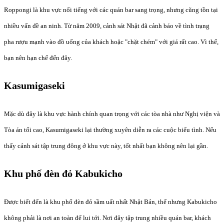
Roppongi là khu vực nổi tiếng với các quán bar sang trọng, nhưng cũng tồn tại
nhiều vấn đề an ninh. Từ năm 2009, cảnh sát Nhật đã cảnh báo về tình trạng
pha rượu mạnh vào đồ uống của khách hoặc "chặt chém" với giá rất cao. Vì thế,
bạn nên hạn chế đến đây.
Kasumigaseki
Mặc dù đây là khu vực hành chính quan trọng với các tòa nhà như Nghị viện và
Tòa án tối cao, Kasumigaseki lại thường xuyên diễn ra các cuộc biểu tình. Nếu
thấy cảnh sát tập trung đông ở khu vực này, tốt nhất bạn không nên lại gần.
Khu phố đèn đỏ Kabukicho
Được biết đến là khu phố đèn đỏ sầm uất nhất Nhật Bản, thế nhưng Kabukicho
không phải là nơi an toàn để lui tới. Nơi đây tập trung nhiều quán bar, khách