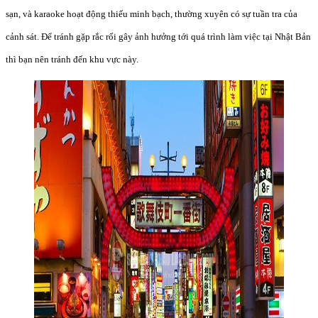
sạn, và karaoke hoạt động thiếu minh bạch, thường xuyên có sự tuần tra của
cảnh sát. Để tránh gặp rắc rối gây ảnh hưởng tới quá trình làm việc tại Nhật Bản
thì bạn nên tránh đến khu vực này.