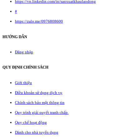
https://vn.linkedin.com/in/sanxuatkhaulaodong
#
https://zalo.me/0976808600
HƯỚNG DẪN
Đăng nhập
QUY ĐỊNH CHÍNH SÁCH
Giới thiệu
Điều khoản sử dụng dịch vụ
Chính sách bảo mật thông tin
Quy trình giải quyết tranh chấp.
Quy chế hoạt động
Dành cho nhà tuyển dụng