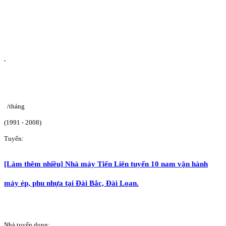
/tháng
(1991 - 2008)
Tuyển:
[Làm thêm nhiều] Nhà máy Tiến Liên tuyển 10 nam vận hành
máy ép, phu nhựa tại Đài Bắc, Đài Loan.
Nhà tuyển dụng: