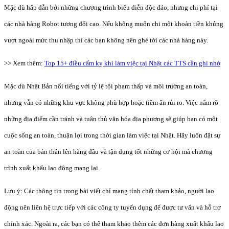
Mặc dù hấp dẫn bởi những chương trình biểu diễn độc đáo, nhưng chi phí tại
các nhà hàng Robot tương đối cao. Nếu không muốn chi một khoản tiền khủng
vượt ngoài mức thu nhập thì các bạn không nên ghé tới các nhà hàng này.
>> Xem thêm:
Top 15+ điều cấm kỵ khi làm việc tại Nhật các TTS cần ghi nhớ
Mặc dù Nhật Bản nổi tiếng với tỷ lệ tội phạm thấp và môi trường an toàn,
nhưng vẫn có những khu vực không phù hợp hoặc tiềm ẩn rủi ro. Việc nắm rõ
những địa điểm cần tránh và tuân thủ văn hóa địa phương sẽ giúp bạn có một
cuộc sống an toàn, thuận lợi trong thời gian làm việc tại Nhật. Hãy luôn đặt sự
an toàn của bản thân lên hàng đầu và tận dụng tốt những cơ hội mà chương
trình xuất khẩu lao động mang lại.
Lưu ý: Các thông tin trong bài viết chỉ mang tính chất tham khảo, người lao
động nên liên hệ trực tiếp với các công ty tuyển dụng để được tư vấn và hỗ trợ
chính xác. Ngoài ra, các bạn có thể tham khảo thêm các đơn hàng xuất khẩu lao