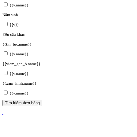
{{v.name}}
Năm sinh
{{v}}
Yêu cầu khác
{{thi_luc.name}}
{{v.name}}
{{viem_gan_b.name}}
{{v.name}}
{{xam_hinh.name}}
{{v.name}}
Tìm kiếm đơn hàng