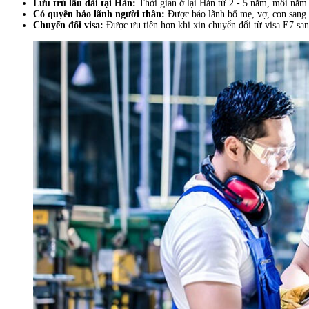
Lưu trú lâu dài tại Hàn:
Thời gian ở lại Hàn từ 2 - 5 năm, mỗi năm g
Có quyền bảo lãnh người thân:
Được bảo lãnh bố mẹ, vợ, con sang 
Chuyển đổi visa:
Được ưu tiên hơn khi xin chuyển đổi từ visa E7 san