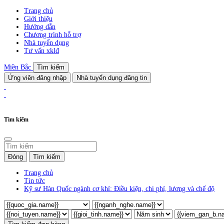
Trang chủ
Giới thiệu
Hướng dẫn
Chương trình hỗ trợ
Nhà tuyển dụng
Tư vấn xklđ
Miền Bắc
Tìm kiếm
Ứng viên đăng nhập
Nhà tuyển dụng đăng tin
Tìm kiếm
Đóng
Tìm kiếm
Trang chủ
Tin tức
Kỹ sư Hàn Quốc ngành cơ khí: Điều kiện, chi phí, lương và chế độ