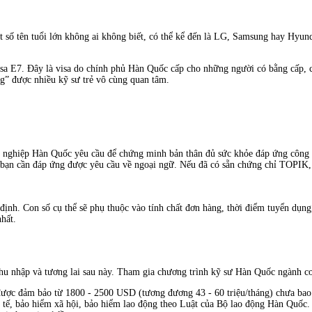
ố tên tuổi lớn không ai không biết, có thể kể đến là LG, Samsung hay Hyunda
isa E7. Đây là visa do chính phủ Hàn Quốc cấp cho những người có bằng cấp, c
g” được nhiều kỹ sư trẻ vô cùng quan tâm.
 nghiệp Hàn Quốc yêu cầu để chứng minh bản thân đủ sức khỏe đáp ứng công vi
bạn cần đáp ứng được yêu cầu về ngoại ngữ. Nếu đã có sẵn chứng chỉ TOPIK, b
định. Con số cụ thể sẽ phụ thuộc vào tính chất đơn hàng, thời điểm tuyển dụng,
nhất.
thu nhập và tương lai sau này. Tham gia chương trình kỹ sư Hàn Quốc ngành c
ược đảm bảo từ 1800 - 2500 USD (tương đương 43 - 60 triệu/tháng) chưa bao 
tế, bảo hiểm xã hội, bảo hiểm lao động theo Luật của Bộ lao động Hàn Quốc.