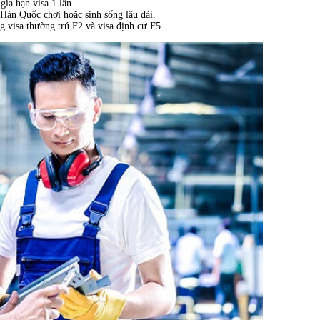
ia hạn visa 1 lần.
Hàn Quốc chơi hoặc sinh sống lâu dài.
g visa thường trú F2 và visa định cư F5.