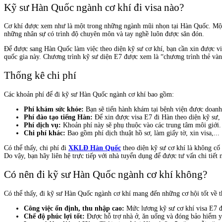
Kỹ sư Hàn Quốc ngành cơ khí đi visa nào?
Cơ khí được xem như là một trong những ngành mũi nhọn tại Hàn Quốc. Một s
những nhân sự có trình độ chuyên môn và tay nghề luôn được săn đón.
Để được sang Hàn Quốc làm việc theo diện kỹ sư cơ khí, bạn cần xin được v
quốc gia này. Chương trình kỹ sư diện E7 được xem là “chương trình thẻ vàn
Thống kê chi phí
Các khoản phí để đi kỹ sư Hàn Quốc ngành cơ khí bao gồm:
Phí khám sức khỏe:
Bạn sẽ tiến hành khám tại bệnh viện được doanh
Phí đào tạo tiếng Hàn:
Để xin được visa E7 đi Hàn theo diện kỹ sư, 
Phí dịch vụ:
Khoản phí này sẽ phụ thuộc vào các trung tâm môi giới.
Chi phí khác:
Bao gồm phí dịch thuật hồ sơ, làm giấy tờ, xin visa,...
Có thể thấy, chi phí đi
XKLĐ Hàn Quốc
theo diện kỹ sư cơ khí là không cố 
Do vậy, bạn hãy liên hệ trực tiếp với nhà tuyển dụng để được tư vấn chi tiết 
Có nên đi kỹ sư Hàn Quốc ngành cơ khí không?
Có thể thấy, đi kỹ sư Hàn Quốc ngành cơ khí mang đến những cơ hội tốt về 
Công việc ổn định, thu nhập cao:
Mức lương kỹ sư cơ khí visa E7 đ
Chế độ phúc lợi tốt:
Được hỗ trợ nhà ở, ăn uống và đóng bảo hiểm y 