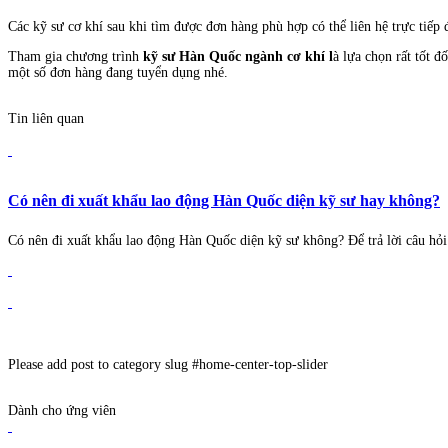
Các kỹ sư cơ khí sau khi tìm được đơn hàng phù hợp có thể liên hệ trực tiếp
Tham gia chương trình
kỹ sư Hàn Quốc ngành cơ khí l
à lựa chọn rất tốt 
một số đơn hàng đang tuyển dụng nhé.
Tin liên quan
Có nên đi xuất khẩu lao động Hàn Quốc diện kỹ sư hay không?
Có nên đi xuất khẩu lao động Hàn Quốc diện kỹ sư không? Để trả lời câu hỏi
Please add post to category slug #home-center-top-slider
Dành cho ứng viên