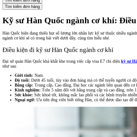
Tìm kiếm đơn hàng
Tìm kiếm đơn hàng
Kỹ sư Hàn Quốc ngành cơ khí: Điều k
Hàn Quốc hiện đang thiếu hụt số lượng lớn nhân lực kỹ sư thuộc nhiều ngành 
ngành cơ khí sẽ có trong bài viết dưới đây, cùng tìm hiểu nhé.
Điều kiện đi kỹ sư Hàn Quốc ngành cơ khí
Đại sứ quán Hàn Quốc khá khắt khe trong việc cấp visa E7 chi diện
kỹ sư H
như sau:
Giới tính:
Nam.
Độ tuổi:
Dưới 45 tuổi, tùy vào đơn hàng mà có thể tuyển người có độ 
Bằng cấp:
Trung cấp, Cao đẳng, Đại học các ngành liên quan đến cơ kh
Kinh nghiệm:
Trên 5 năm đối với bằng trung cấp và cao đẳng, trên 1
Sức khỏe:
Sức khoẻ tốt, không mắc lao phổi và các bệnh truyền nhi
Ngoại ngữ:
Ưu tiên ứng viên biết tiếng Hàn, có thể được đào tạo để 