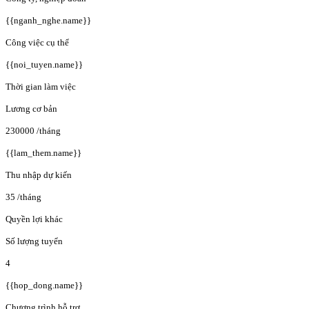
{{nganh_nghe.name}}
Công việc cụ thể
{{noi_tuyen.name}}
Thời gian làm việc
Lương cơ bản
230000
/tháng
{{lam_them.name}}
Thu nhập dự kiến
35
/tháng
Quyền lợi khác
Số lượng tuyển
4
{{hop_dong.name}}
Chương trình hỗ trợ