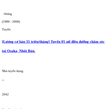
/tháng
(1986 - 2008)
Tuyển:
[Lương cơ bản 35 triệu/tháng] Tuyển 05 nữ điều dưỡng chăm sóc
tại Osaka, Nhật Bản.
Nhà tuyển dụng:
2042