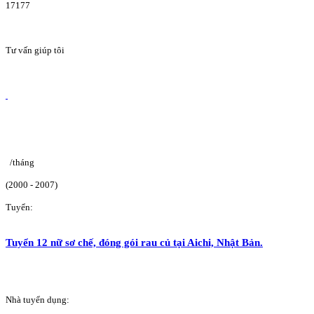
17177
Tư vấn giúp tôi
/tháng
(2000 - 2007)
Tuyển:
Tuyển 12 nữ sơ chế, đóng gói rau củ tại Aichi, Nhật Bản.
Nhà tuyển dụng: