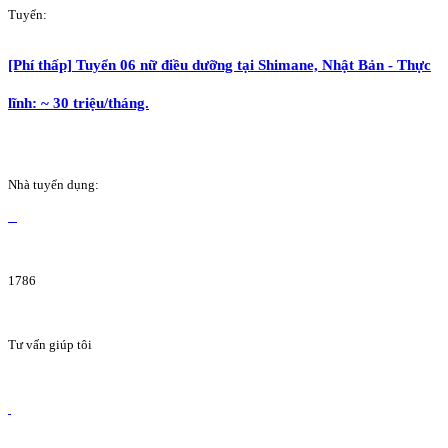
Tuyển:
[Phí thấp] Tuyển 06 nữ điều dưỡng tại Shimane, Nhật Bản - Thực
lĩnh: ~ 30 triệu/tháng.
Nhà tuyển dụng:
1786
Tư vấn giúp tôi