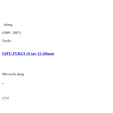
/tháng
(1989 - 2007)
Tuyển:
GIFU-FUKUI về tay 12-20man
Nhà tuyển dụng:
1737