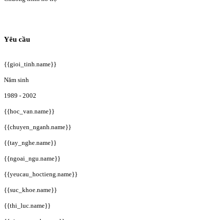
Yêu cầu
{{gioi_tinh.name}}
Năm sinh
1989 - 2002
{{hoc_van.name}}
{{chuyen_nganh.name}}
{{tay_nghe.name}}
{{ngoai_ngu.name}}
{{yeucau_hoctieng.name}}
{{suc_khoe.name}}
{{thi_luc.name}}