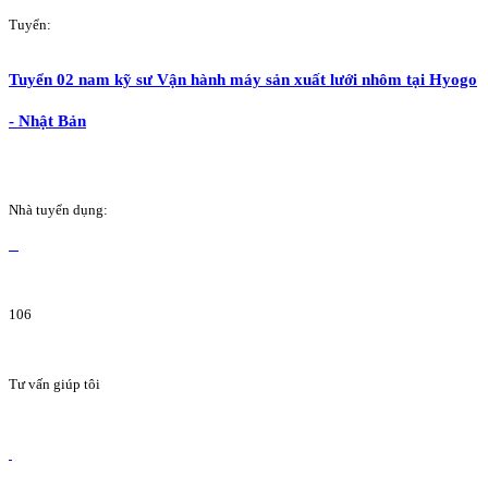
Tuyển:
Tuyển 02 nam kỹ sư Vận hành máy sản xuất lưới nhôm tại Hyogo
- Nhật Bản
Nhà tuyển dụng:
106
Tư vấn giúp tôi