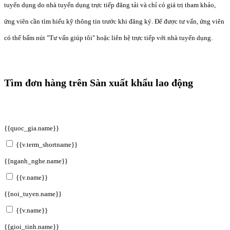
tuyển dụng do nhà tuyển dụng trực tiếp đăng tải và chỉ có giá trị tham khảo,
ứng viên cần tìm hiểu kỹ thông tin trước khi đăng ký. Để được tư vấn, ứng viên
có thể bấm nút "Tư vấn giúp tôi" hoặc liên hệ trực tiếp với nhà tuyển dụng.
Tìm đơn hàng trên Sàn xuất khẩu lao động
{{quoc_gia.name}}
{{v.term_shortname}}
{{nganh_nghe.name}}
{{v.name}}
{{noi_tuyen.name}}
{{v.name}}
{{gioi_tinh.name}}