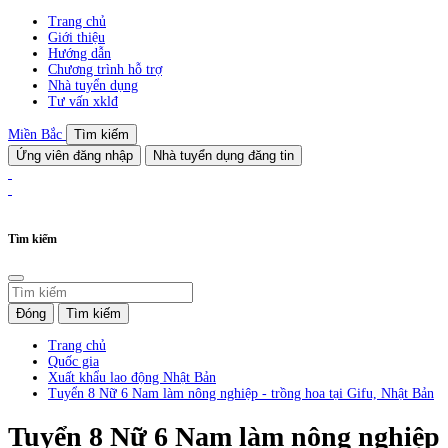
Trang chủ
Giới thiệu
Hướng dẫn
Chương trình hỗ trợ
Nhà tuyển dụng
Tư vấn xklđ
Miền Bắc
Tìm kiếm
Ứng viên đăng nhập
Nhà tuyển dụng đăng tin
Tìm kiếm
Đóng
Tìm kiếm
Trang chủ
Quốc gia
Xuất khẩu lao động Nhật Bản
Tuyển 8 Nữ 6 Nam làm nông nghiệp - trồng hoa tại Gifu, Nhật Bản
Tuyển 8 Nữ 6 Nam làm nông nghiệp -