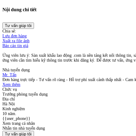
Nội dung chi tiết
Tư vấn giúp tôi
Chia sẻ:
Lưu đơn hàng
Xuất ra file ảnh
Báo cáo tin giả
Ứng viên lưu ý: Sàn xuất khẩu lao động .com là nền tảng kết nối thông tin, s
ứng viên cần tìm hiểu kỹ thông tin trước khi đăng ký. Để được tư vấn, ứng vi
Nhà tuyển dụng
Mr. Tấn
Đơn hàng trực tiếp - Tư vấn rõ ràng - Hỗ trợ phí xuất cảnh thấp nhất - Cam k
Xem thêm
Chức vụ
Trưởng phòng tuyển dụng
Địa chỉ
Hà Nội
Kinh nghiệm
10 năm.
{{user_phone}}
Xem trang cá nhân
Nhắn tin nhà tuyển dụng
Tư vấn giúp tôi