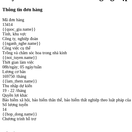
Thông tin đơn hàng
Mã đơn hàng
13414
{{quoc_gia.name}}
Tỉnh, khu vực
Công ty, nghiệp đoàn
{{nganh_nghe.name}}
Công việc cụ thể
Trồng và chăm sóc hoa trong nhà kính
{{noi_tuyen.name}}
Thời gian làm việc
08h/ngày; 05 ngày/tuần
Lương cơ bản
169750
/tháng
{{lam_them.name}}
Thu nhập dự kiến
19 - 22
/tháng
Quyền lợi khác
Bảo hiểm xã hội, bảo hiểm thân thể, bảo hiểm thất nghiệp theo luật pháp củ
Số lượng tuyển
14
{{hop_dong.name}}
Chương trình hỗ trợ