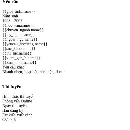
Yêu cầu
{{gioi_tinh.name}}
Năm sinh
1993 - 2007
{{hoc_van.name}}
{{chuyen_nganh.name}}
{{tay_nghe.name}}
{{ngoai_ngu.name}}
{{yeucau_hoctieng.name}}
{{suc_khoe.name}}
{{thi_luc.name}}
{{viem_gan_b.name}}
{{xam_hinh.name}}
Yêu cầu khác
Nhanh nhẹn, hoạt bát, cẩn thận, tỉ mỉ
Thi tuyển
Hình thức thi tuyển
Phỏng vấn Online
Ngày thi tuyển
Hạn đăng ký
Dự kiến xuất cảnh
03/2026