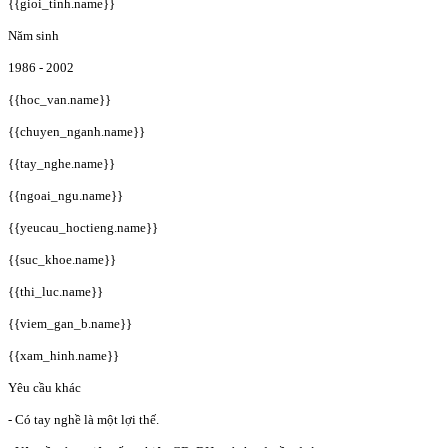
{{gioi_tinh.name}}
Năm sinh
1986 - 2002
{{hoc_van.name}}
{{chuyen_nganh.name}}
{{tay_nghe.name}}
{{ngoai_ngu.name}}
{{yeucau_hoctieng.name}}
{{suc_khoe.name}}
{{thi_luc.name}}
{{viem_gan_b.name}}
{{xam_hinh.name}}
Yêu cầu khác
- Có tay nghề là một lợi thế.