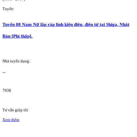
Tuyển:
Tuyển 08 Nam Nữ lắp ráp linh kiện điện, điện tử tại Shiga, Nhật
Bản [Phí thấp].
Nhà tuyển dụng:
7938
Tư vấn giúp tôi
Xem thêm