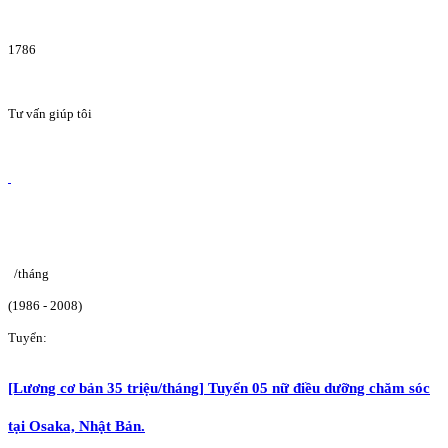
1786
Tư vấn giúp tôi
/tháng
(1986 - 2008)
Tuyển:
[Lương cơ bản 35 triệu/tháng] Tuyển 05 nữ điều dưỡng chăm sóc
tại Osaka, Nhật Bản.