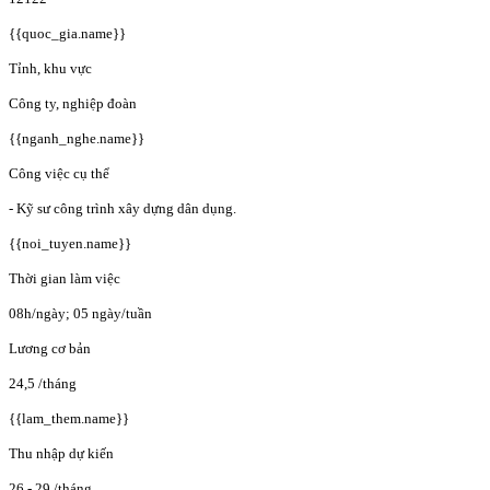
{{quoc_gia.name}}
Tỉnh, khu vực
Công ty, nghiệp đoàn
{{nganh_nghe.name}}
Công việc cụ thể
- Kỹ sư công trình xây dựng dân dụng.
{{noi_tuyen.name}}
Thời gian làm việc
08h/ngày; 05 ngày/tuần
Lương cơ bản
24,5
/tháng
{{lam_them.name}}
Thu nhập dự kiến
26 - 29
/tháng