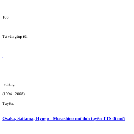
106
Tư vấn giúp tôi
/tháng
(1994 - 2008)
Tuyển:
Osaka, Saitama, Hyogo - Musashino mở đơn tuyển TTS đi mới