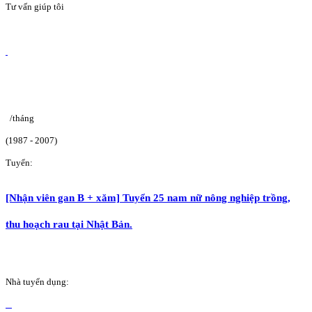
Tư vấn giúp tôi
/tháng
(1987 - 2007)
Tuyển:
[Nhận viên gan B + xăm] Tuyển 25 nam nữ nông nghiệp trồng,
thu hoạch rau tại Nhật Bản.
Nhà tuyển dụng: