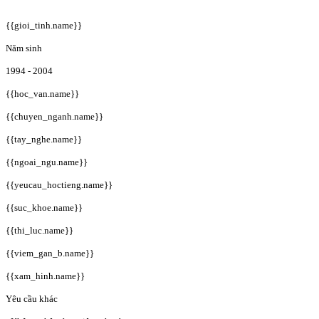
{{gioi_tinh.name}}
Năm sinh
1994 - 2004
{{hoc_van.name}}
{{chuyen_nganh.name}}
{{tay_nghe.name}}
{{ngoai_ngu.name}}
{{yeucau_hoctieng.name}}
{{suc_khoe.name}}
{{thi_luc.name}}
{{viem_gan_b.name}}
{{xam_hinh.name}}
Yêu cầu khác