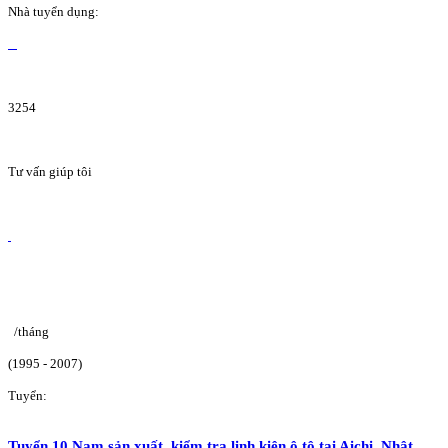
Nhà tuyển dụng:
3254
Tư vấn giúp tôi
/tháng
(1995 - 2007)
Tuyển:
Tuyển 10 Nam sản xuất, kiểm tra linh kiện ô tô tại Aichi, Nhật