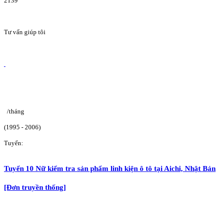
2139
Tư vấn giúp tôi
/tháng
(1995 - 2006)
Tuyển:
Tuyển 10 Nữ kiểm tra sản phẩm linh kiện ô tô tại Aichi, Nhật Bản
[Đơn truyền thống]