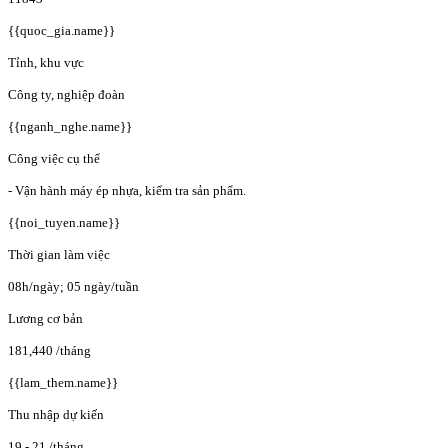
{{quoc_gia.name}}
Tỉnh, khu vực
Công ty, nghiệp đoàn
{{nganh_nghe.name}}
Công việc cụ thể
- Vận hành máy ép nhựa, kiểm tra sản phẩm.
{{noi_tuyen.name}}
Thời gian làm việc
08h/ngày; 05 ngày/tuần
Lương cơ bản
181,440
/tháng
{{lam_them.name}}
Thu nhập dự kiến
19 - 21
/tháng