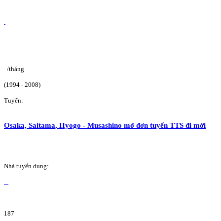
/tháng
(1994 - 2008)
Tuyển:
Osaka, Saitama, Hyogo - Musashino mở đơn tuyển TTS đi mới
Nhà tuyển dụng:
187