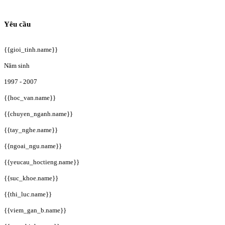
Yêu cầu
{{gioi_tinh.name}}
Năm sinh
1997 - 2007
{{hoc_van.name}}
{{chuyen_nganh.name}}
{{tay_nghe.name}}
{{ngoai_ngu.name}}
{{yeucau_hoctieng.name}}
{{suc_khoe.name}}
{{thi_luc.name}}
{{viem_gan_b.name}}