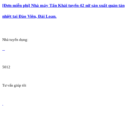
[Đơn miễn phí] Nhà máy Tấn Khải tuyển 42 nữ sản xuất quản tản
nhiệt tại Đào Viên, Đài Loan.
Nhà tuyển dụng:
5012
Tư vấn giúp tôi