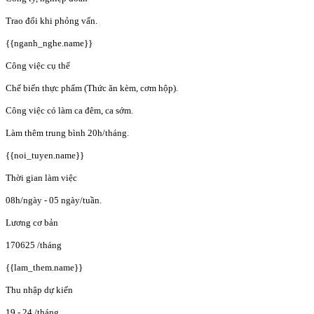
Trao đổi khi phỏng vấn.
{{nganh_nghe.name}}
Công việc cụ thể
Chế biến thực phẩm (Thức ăn kèm, cơm hộp).
Công việc có làm ca đêm, ca sớm.
Làm thêm trung bình 20h/tháng.
{{noi_tuyen.name}}
Thời gian làm việc
08h/ngày - 05 ngày/tuần.
Lương cơ bản
170625
/tháng
{{lam_them.name}}
Thu nhập dự kiến
19 - 24
/tháng