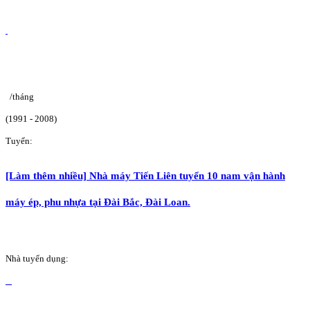
/tháng
(1991 - 2008)
Tuyển:
[Làm thêm nhiều] Nhà máy Tiến Liên tuyển 10 nam vận hành
máy ép, phu nhựa tại Đài Bắc, Đài Loan.
Nhà tuyển dụng: