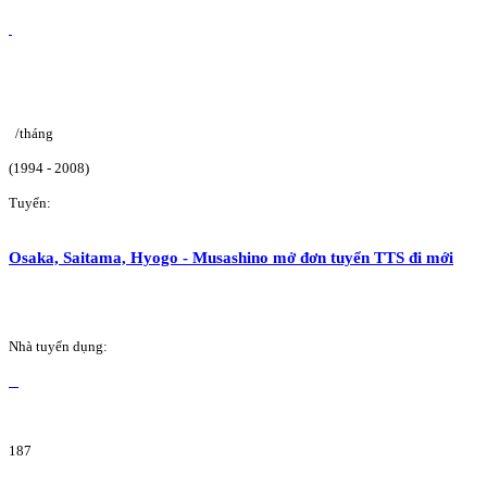
/tháng
(1994 - 2008)
Tuyển:
Osaka, Saitama, Hyogo - Musashino mở đơn tuyển TTS đi mới
Nhà tuyển dụng:
187