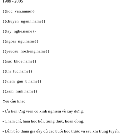
1989 - 2005
{{hoc_van.name}}
{{chuyen_nganh.name}}
{{tay_nghe.name}}
{{ngoai_ngu.name}}
{{yeucau_hoctieng.name}}
{{suc_khoe.name}}
{{thi_luc.name}}
{{viem_gan_b.name}}
{{xam_hinh.name}}
Yêu cầu khác
- Ưu tiên ứng viên có kinh nghiệm về xây dựng.
- Chăm chỉ, ham học hỏi, trung thực, hoàn đồng.
- Đảm bảo tham gia đầy đủ các buổi học trước và sau khi trúng tuyển.