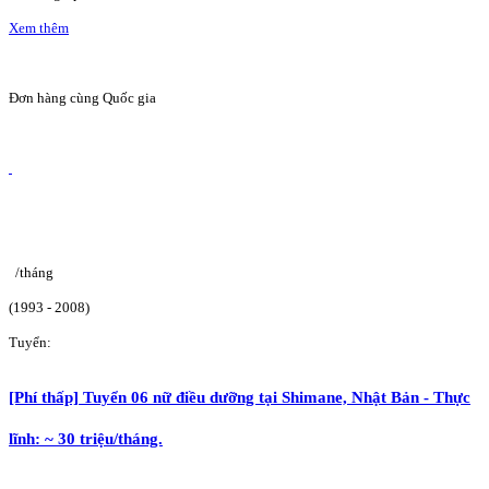
Xem thêm
Đơn hàng cùng Quốc gia
/tháng
(1993 - 2008)
Tuyển:
[Phí thấp] Tuyển 06 nữ điều dưỡng tại Shimane, Nhật Bản - Thực
lĩnh: ~ 30 triệu/tháng.