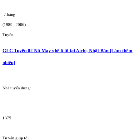
/tháng
(1989 - 2006)
Tuyển:
GLC Tuyển 02 Nữ May ghế ô tô tại Aichi, Nhật Bản [Làm thêm
nhiều]
Nhà tuyển dụng:
1375
Tư vấn giúp tôi