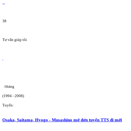
38
Tư vấn giúp tôi
/tháng
(1994 - 2008)
Tuyển:
Osaka, Saitama, Hyogo - Musashino mở đơn tuyển TTS đi mới