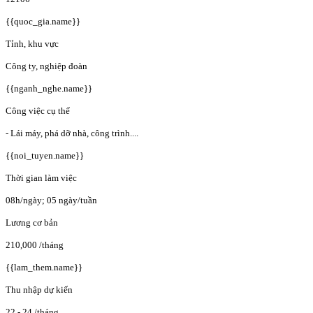
{{quoc_gia.name}}
Tỉnh, khu vực
Công ty, nghiệp đoàn
{{nganh_nghe.name}}
Công việc cụ thể
- Lái máy, phá dỡ nhà, công trình....
{{noi_tuyen.name}}
Thời gian làm việc
08h/ngày; 05 ngày/tuần
Lương cơ bản
210,000
/tháng
{{lam_them.name}}
Thu nhập dự kiến
22 - 24
/tháng