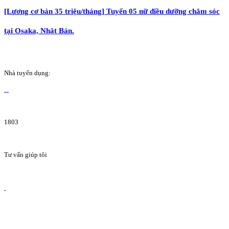
[Lương cơ bản 35 triệu/tháng] Tuyển 05 nữ điều dưỡng chăm sóc
tại Osaka, Nhật Bản.
Nhà tuyển dụng:
1803
Tư vấn giúp tôi