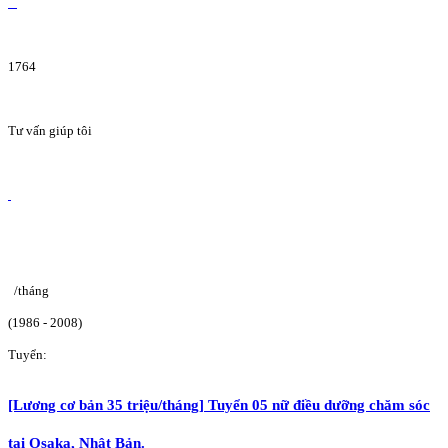
1764
Tư vấn giúp tôi
/tháng
(1986 - 2008)
Tuyển:
[Lương cơ bản 35 triệu/tháng] Tuyển 05 nữ điều dưỡng chăm sóc
tại Osaka, Nhật Bản.