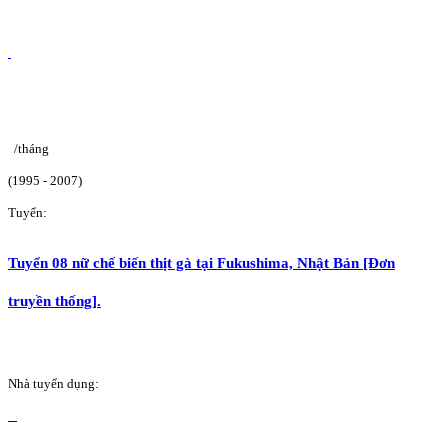
/tháng
(1995 - 2007)
Tuyển:
Tuyển 08 nữ chế biến thịt gà tại Fukushima, Nhật Bản [Đơn
truyền thống].
Nhà tuyển dụng: