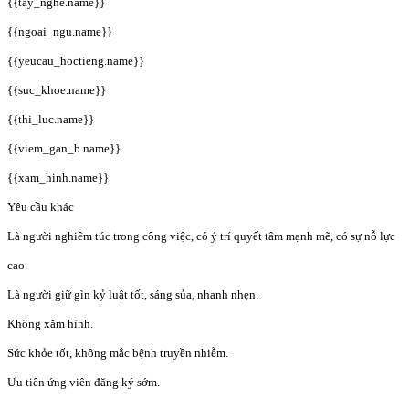
{{tay_nghe.name}}
{{ngoai_ngu.name}}
{{yeucau_hoctieng.name}}
{{suc_khoe.name}}
{{thi_luc.name}}
{{viem_gan_b.name}}
{{xam_hinh.name}}
Yêu cầu khác
Là người nghiêm túc trong công việc, có ý trí quyết tâm mạnh mẽ, có sự nỗ lực
cao.
Là người giữ gìn kỷ luật tốt, sáng sủa, nhanh nhẹn.
Không xăm hình.
Sức khỏe tốt, không mắc bệnh truyền nhiễm.
Ưu tiên ứng viên đăng ký sớm.