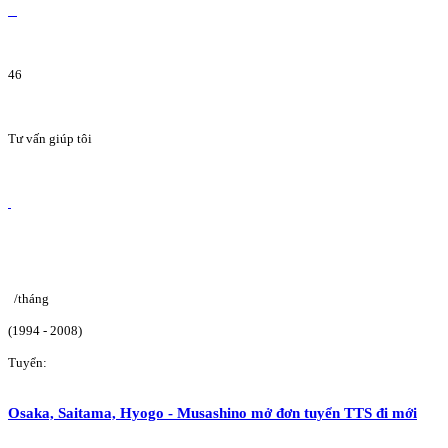
46
Tư vấn giúp tôi
/tháng
(1994 - 2008)
Tuyển:
Osaka, Saitama, Hyogo - Musashino mở đơn tuyển TTS đi mới