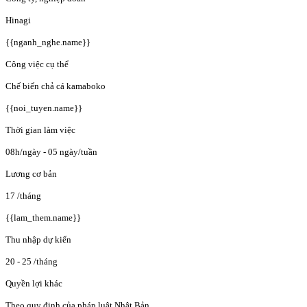
Hinagi
{{nganh_nghe.name}}
Công việc cụ thể
Chế biến chả cá kamaboko
{{noi_tuyen.name}}
Thời gian làm việc
08h/ngày - 05 ngày/tuần
Lương cơ bản
17
/tháng
{{lam_them.name}}
Thu nhập dự kiến
20 - 25
/tháng
Quyền lợi khác
Theo quy định của pháp luật Nhật Bản.