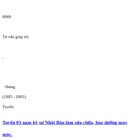
8969
Tư vấn giúp tôi
/tháng
(1985 - 2003)
Tuyển:
Tuyển 03 nam kỹ sư Nhật Bản làm sửa chữa, bảo dưỡng máy
móc.