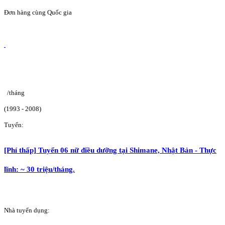
Đơn hàng cùng Quốc gia
/tháng
(1993 - 2008)
Tuyển:
[Phí thấp] Tuyển 06 nữ điều dưỡng tại Shimane, Nhật Bản - Thực
lĩnh: ~ 30 triệu/tháng.
Nhà tuyển dụng: