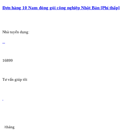
Đơn hàng 10 Nam đóng gói công nghiệp Nhật Bản [Phí thấp]
Nhà tuyển dụng:
16899
Tư vấn giúp tôi
/tháng