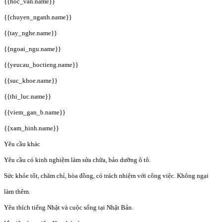
{{hoc_van.name}}
{{chuyen_nganh.name}}
{{tay_nghe.name}}
{{ngoai_ngu.name}}
{{yeucau_hoctieng.name}}
{{suc_khoe.name}}
{{thi_luc.name}}
{{viem_gan_b.name}}
{{xam_hinh.name}}
Yêu cầu khác
Yêu cầu có kinh nghiệm làm sửa chữa, bảo dưỡng ô tô.
Sức khỏe tốt, chăm chỉ, hòa đồng, có trách nhiệm với công việc. Không ngại
làm thêm.
Yêu thích tiếng Nhật và cuộc sống tại Nhật Bản.