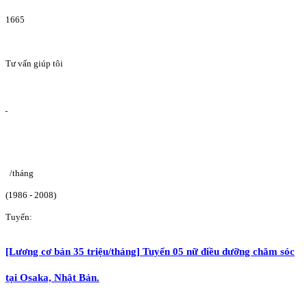
1665
Tư vấn giúp tôi
/tháng
(1986 - 2008)
Tuyển:
[Lương cơ bản 35 triệu/tháng] Tuyển 05 nữ điều dưỡng chăm sóc
tại Osaka, Nhật Bản.