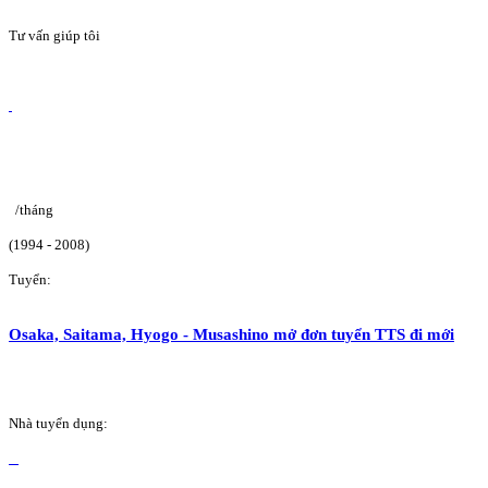
Tư vấn giúp tôi
/tháng
(1994 - 2008)
Tuyển:
Osaka, Saitama, Hyogo - Musashino mở đơn tuyển TTS đi mới
Nhà tuyển dụng: