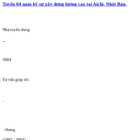
Tuyển 04 nam kỹ sư xây dựng lương cao tại Aichi, Nhật Bản.
Nhà tuyển dụng:
5684
Tư vấn giúp tôi
/tháng
(1987 - 2004)