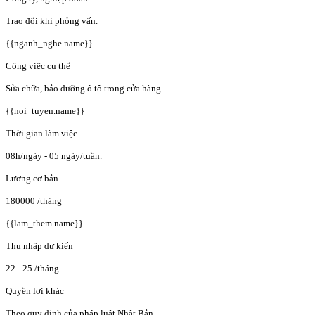
Trao đổi khi phỏng vấn.
{{nganh_nghe.name}}
Công việc cụ thể
Sửa chữa, bảo dưỡng ô tô trong cửa hàng.
{{noi_tuyen.name}}
Thời gian làm việc
08h/ngày - 05 ngày/tuần.
Lương cơ bản
180000
/tháng
{{lam_them.name}}
Thu nhập dự kiến
22 - 25
/tháng
Quyền lợi khác
Theo quy định của pháp luật Nhật Bản.