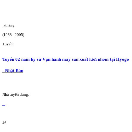
/tháng
(1988 - 2005)
Tuyển:
Tuyển 02 nam kỹ sư Vận hành máy sản xuất lưới nhôm tại Hyogo
- Nhật Bản
Nhà tuyển dụng:
46