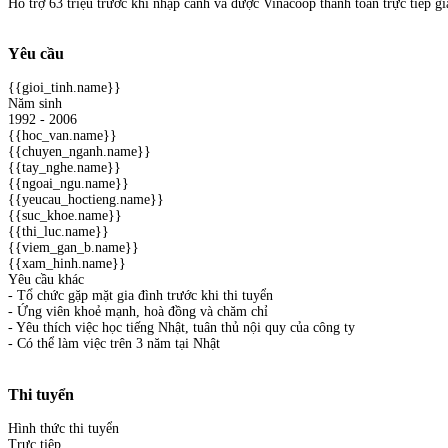
Hỗ trợ 63 triệu trước khi nhập cảnh và được Vinacoop thanh toán trực tiếp gi
Yêu cầu
{{gioi_tinh.name}}
Năm sinh
1992 - 2006
{{hoc_van.name}}
{{chuyen_nganh.name}}
{{tay_nghe.name}}
{{ngoai_ngu.name}}
{{yeucau_hoctieng.name}}
{{suc_khoe.name}}
{{thi_luc.name}}
{{viem_gan_b.name}}
{{xam_hinh.name}}
Yêu cầu khác
- Tổ chức gặp mặt gia đình trước khi thi tuyển
- Ứng viên khoẻ mạnh, hoà đồng và chăm chỉ
- Yêu thích việc học tiếng Nhật, tuân thủ nội quy của công ty
- Có thể làm việc trên 3 năm tại Nhật
Thi tuyển
Hình thức thi tuyển
Trực tiêp