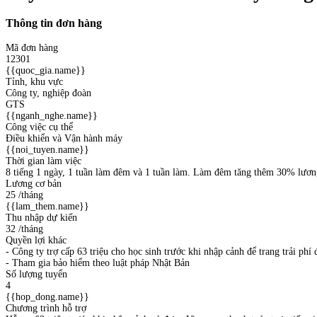
Thông tin đơn hàng
Mã đơn hàng
12301
{{quoc_gia.name}}
Tỉnh, khu vực
Công ty, nghiệp đoàn
GTS
{{nganh_nghe.name}}
Công việc cụ thể
Điều khiển và Vận hành máy
{{noi_tuyen.name}}
Thời gian làm việc
8 tiếng 1 ngày, 1 tuần làm đêm và 1 tuần làm. Làm đêm tăng thêm 30% lươn
Lương cơ bản
25
/tháng
{{lam_them.name}}
Thu nhập dự kiến
32
/tháng
Quyền lợi khác
- Công ty trợ cấp 63 triệu cho học sinh trước khi nhập cảnh để trang trải phí 
- Tham gia bảo hiểm theo luật pháp Nhật Bản
Số lượng tuyển
4
{{hop_dong.name}}
Chương trình hỗ trợ