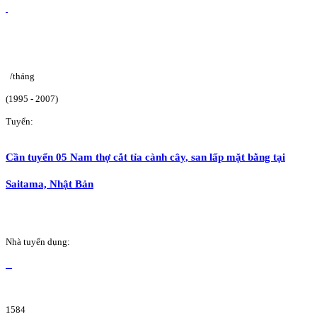
/tháng
(1995 - 2007)
Tuyển:
Cần tuyển 05 Nam thợ cắt tỉa cành cây, san lấp mặt bằng tại
Saitama, Nhật Bản
Nhà tuyển dụng:
1584