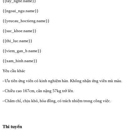
{{tay_nghe.name}}
{{ngoai_ngu.name}}
{{yeucau_hoctieng.name}}
{{suc_khoe.name}}
{{thi_luc.name}}
{{viem_gan_b.name}}
{{xam_hinh.name}}
Yêu cầu khác
- Ưu tiên ứng viên có kinh nghiệm hàn. Không nhận ứng viên mù màu.
- Chiều cao 167cm, cân nặng 57kg trở lên.
- Chăm chỉ, chịu khó, hòa đồng, có trách nhiệm trong công việc.
Thi tuyển