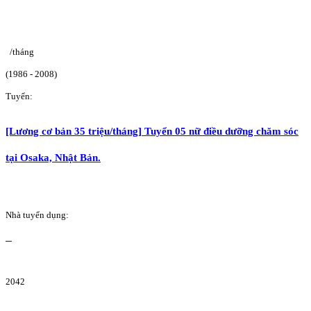
/tháng
(1986 - 2008)
Tuyển:
[Lương cơ bản 35 triệu/tháng] Tuyển 05 nữ điều dưỡng chăm sóc
tại Osaka, Nhật Bản.
Nhà tuyển dụng:
2042