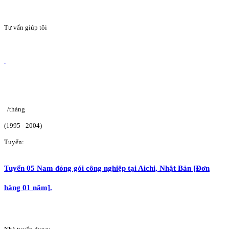
Tư vấn giúp tôi
/tháng
(1995 - 2004)
Tuyển:
Tuyển 05 Nam đóng gói công nghiệp tại Aichi, Nhật Bản [Đơn
hàng 01 năm].