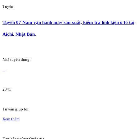
Tuyển:
Tuyển 07 Nam vận hành máy sản xuất, kiểm tra linh kiện ô tô tại
Aichi, Nhật Bản.
Nhà tuyển dụng:
2341
Tư vấn giúp tôi
Xem thêm
Đơn hàng cùng Quốc gia