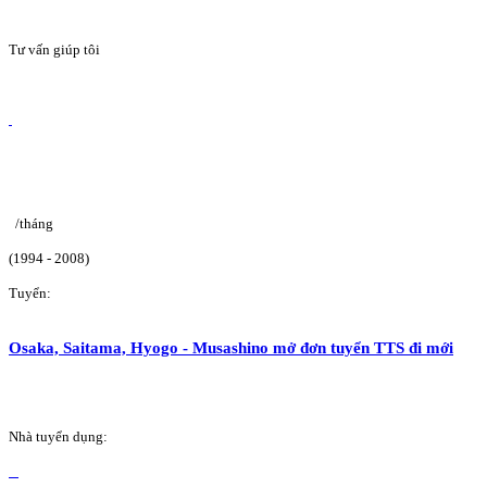
Tư vấn giúp tôi
/tháng
(1994 - 2008)
Tuyển:
Osaka, Saitama, Hyogo - Musashino mở đơn tuyển TTS đi mới
Nhà tuyển dụng: