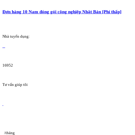
Đơn hàng 10 Nam đóng gói công nghiệp Nhật Bản [Phí thấp]
Nhà tuyển dụng:
16952
Tư vấn giúp tôi
/tháng