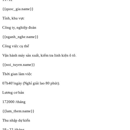
{{quoc_gia.name}}
Tỉnh, khu vực
Công ty, nghiệp đoàn
{{nganh_nghe.name}}
Công việc cụ thể
Vận hành máy sản xuất, kiểm tra linh kiện ô tô.
{{noi_tuyen.name}}
Thời gian làm việc
07h40'/ngày (Nghỉ giải lao 80 phút).
Lương cơ bản
172000
/tháng
{{lam_them.name}}
Thu nhập dự kiến
19 - 22
/tháng