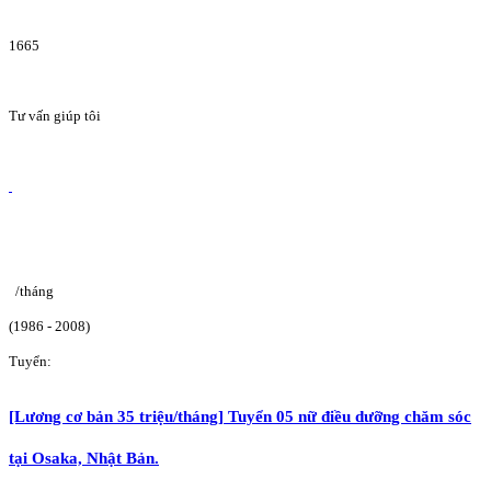
1665
Tư vấn giúp tôi
/tháng
(1986 - 2008)
Tuyển:
[Lương cơ bản 35 triệu/tháng] Tuyển 05 nữ điều dưỡng chăm sóc
tại Osaka, Nhật Bản.