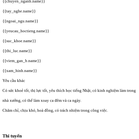
{{chuyen_nganh.name}}
{{tay_nghe.name}}
{{ngoai_ngu.name}}
{{yeucau_hoctieng.name}}
{{suc_khoe.name}}
{{thi_luc.name}}
{{viem_gan_b.name}}
{{xam_hinh.name}}
Yêu cầu khác
Có sức khoẻ tốt, thị lực tốt, yêu thích học tiếng Nhật, có kinh nghiệm làm trong
nhà xưởng, có thể làm xoay ca đêm và ca ngày.
Chăm chỉ, chịu khó, hoà đồng, có trách nhiệm trong công việc.
Thi tuyển