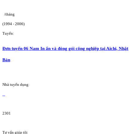
/tháng
(1994 - 2006)
Tuyển:
Đơn tuyển 06 Nam In ấn và đóng gói công nghiệp tại Aichi, Nhật
Bản
Nhà tuyển dụng:
2301
Tư vấn giúp tôi