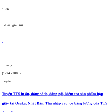
1306
Tư vấn giúp tôi
/tháng
(1994 - 2006)
Tuyển:
Tuyển TTS in ấn, đóng sách, đóng gói, kiểm tra sản phẩm hộp
giấy tại Osaka, Nhật Bản. Thu nhập cao, có bảng lương của TTS