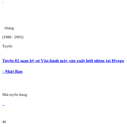
/tháng
(1988 - 2005)
Tuyển:
Tuyển 02 nam kỹ sư Vận hành máy sản xuất lưới nhôm tại Hyogo
- Nhật Bản
Nhà tuyển dụng:
46