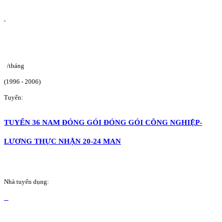
/tháng
(1996 - 2006)
Tuyển:
TUYỂN 36 NAM ĐÓNG GÓI ĐÓNG GÓI CÔNG NGHIỆP-
LƯƠNG THỰC NHẬN 20-24 MAN
Nhà tuyển dụng: