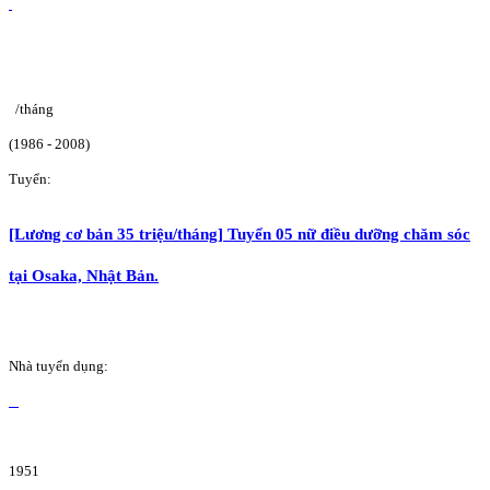
/tháng
(1986 - 2008)
Tuyển:
[Lương cơ bản 35 triệu/tháng] Tuyển 05 nữ điều dưỡng chăm sóc
tại Osaka, Nhật Bản.
Nhà tuyển dụng:
1951