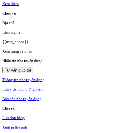
Xem thêm
Chức vụ
Địa chỉ
Kinh nghiệm
{{user_phone}}
Xem trang cá nhân
Nhắn tin nhà tuyển dụng
Tư vấn giúp tôi
Thông tin nhà tuyển dụng
Lưu ý dành cho ứng viên
Báo cáo nhà tuyển dụng
Chia sẻ:
Lưu đơn hàng
Xuất ra file ảnh