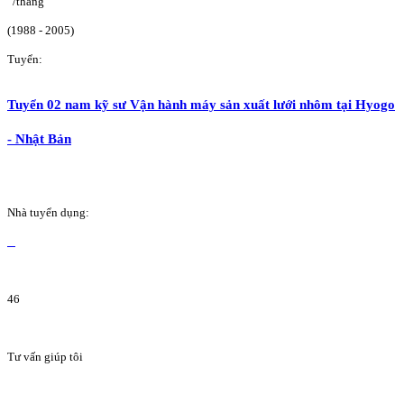
/tháng
(1988 - 2005)
Tuyển:
Tuyển 02 nam kỹ sư Vận hành máy sản xuất lưới nhôm tại Hyogo
- Nhật Bản
Nhà tuyển dụng:
46
Tư vấn giúp tôi