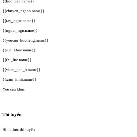
{{hoc_van.name}}
{{chuyen_nganh.name}}
{{tay_nghe.name}}
{{ngoai_ngu.name}}
{{yeucau_hoctieng.name}}
{{suc_khoe.name}}
{{thi_luc.name}}
{{viem_gan_b.name}}
{{xam_hinh.name}}
Yêu cầu khác
Thi tuyển
Hình thức thi tuyển