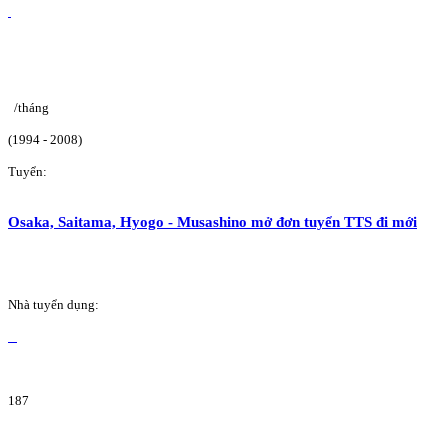
/tháng
(1994 - 2008)
Tuyển:
Osaka, Saitama, Hyogo - Musashino mở đơn tuyển TTS đi mới
Nhà tuyển dụng:
187