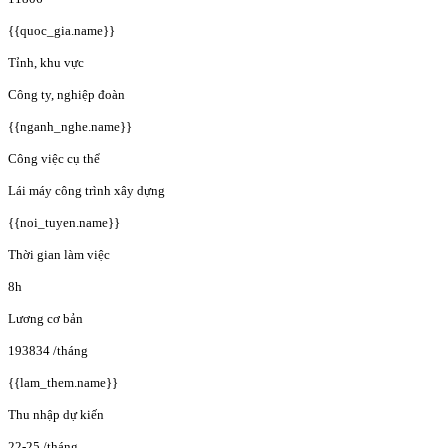
{{quoc_gia.name}}
Tỉnh, khu vực
Công ty, nghiệp đoàn
{{nganh_nghe.name}}
Công việc cụ thể
Lái máy công trình xây dựng
{{noi_tuyen.name}}
Thời gian làm việc
8h
Lương cơ bản
193834
/tháng
{{lam_them.name}}
Thu nhập dự kiến
22-25
/tháng