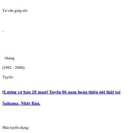
Tư vấn giúp tôi
/tháng
(1991 - 2008)
Tuyển:
[Lương cơ bản 20 man] Tuyển 06 nam hoàn thiện nội thất tại
Saitama, Nhật Bản.
Nhà tuyển dụng: