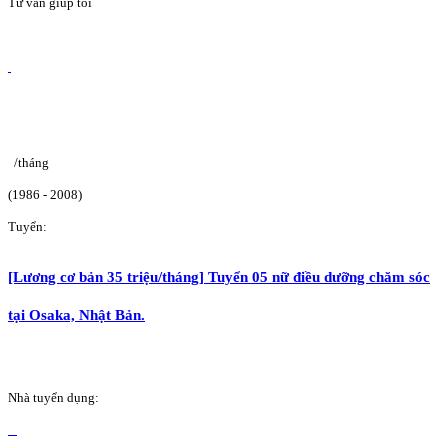
Tư vấn giúp tôi
/tháng
(1986 - 2008)
Tuyển:
[Lương cơ bản 35 triệu/tháng] Tuyển 05 nữ điều dưỡng chăm sóc
tại Osaka, Nhật Bản.
Nhà tuyển dụng: