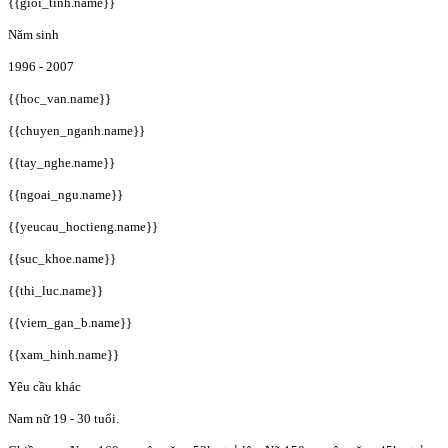
{{gioi_tinh.name}}
Năm sinh
1996 - 2007
{{hoc_van.name}}
{{chuyen_nganh.name}}
{{tay_nghe.name}}
{{ngoai_ngu.name}}
{{yeucau_hoctieng.name}}
{{suc_khoe.name}}
{{thi_luc.name}}
{{viem_gan_b.name}}
{{xam_hinh.name}}
Yêu cầu khác
Nam nữ 19 - 30 tuổi.