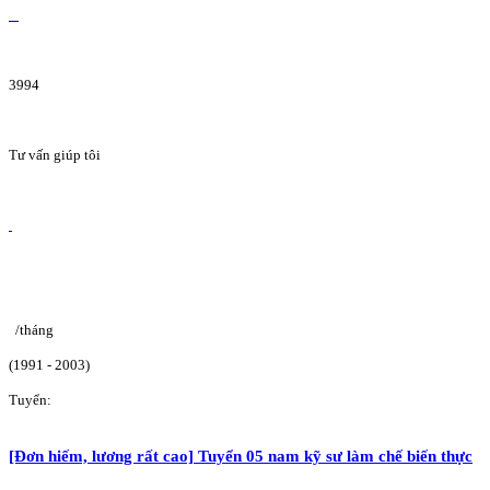
3994
Tư vấn giúp tôi
/tháng
(1991 - 2003)
Tuyển:
[Đơn hiếm, lương rất cao] Tuyển 05 nam kỹ sư làm chế biến thực