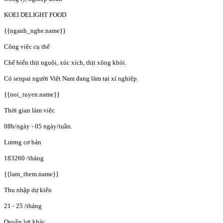
KOEI DELIGHT FOOD
{{nganh_nghe.name}}
Công việc cụ thể
Chế biến thịt nguội, xúc xích, thịt xông khói.
Có senpai người Việt Nam đang làm tại xí nghiệp.
{{noi_tuyen.name}}
Thời gian làm việc
08h/ngày - 05 ngày/tuần.
Lương cơ bản
183260
/tháng
{{lam_them.name}}
Thu nhập dự kiến
21 - 25
/tháng
Quyền lợi khác