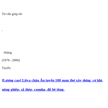
Tư vấn giúp tôi
/tháng
(1976 - 2006)
Tuyển:
[Lương cao] Litva châu Âu tuyển 100 nam thợ xây dưng, cơ khí,
nông ghiệp, sắ thép, coppha, đổ bê tông.