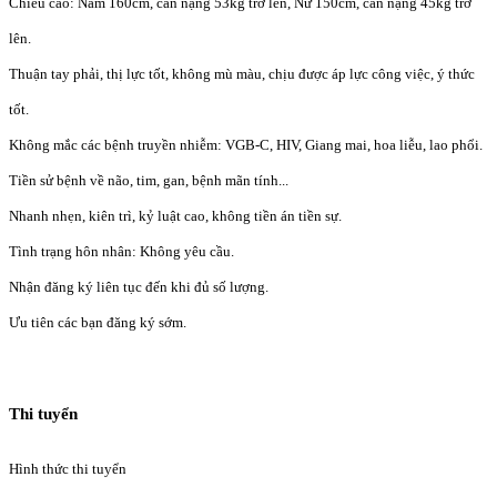
Chiều cao: Nam 160cm, cân nặng 53kg trở lên, Nữ 150cm, cân nặng 45kg trở
lên.
Thuận tay phải, thị lực tốt, không mù màu, chịu được áp lực công việc, ý thức
tốt.
Không mắc các bệnh truyền nhiễm: VGB-C, HIV, Giang mai, hoa liễu, lao phổi.
Tiền sử bệnh về não, tim, gan, bệnh mãn tính...
Nhanh nhẹn, kiên trì, kỷ luật cao, không tiền án tiền sự.
Tình trạng hôn nhân: Không yêu cầu.
Nhận đăng ký liên tục đến khi đủ số lượng.
Ưu tiên các bạn đăng ký sớm.
Thi tuyển
Hình thức thi tuyển