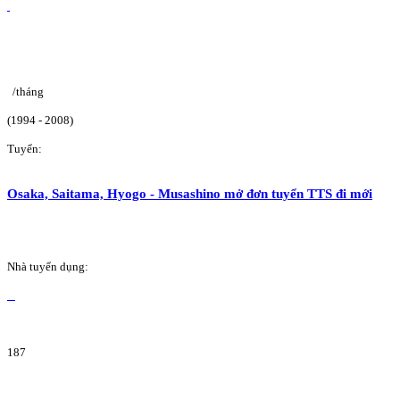
/tháng
(1994 - 2008)
Tuyển:
Osaka, Saitama, Hyogo - Musashino mở đơn tuyển TTS đi mới
Nhà tuyển dụng:
187