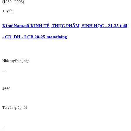
(1989 - 2003)
Tuyển:
Kĩ sư Nam/nữ KINH TẾ, THỰC PHẨM, SINH HỌC - 21-35 tuổi
- CĐ, ĐH - LCB 20-25 man/tháng
Nhà tuyển dụng:
4669
Tư vấn giúp tôi