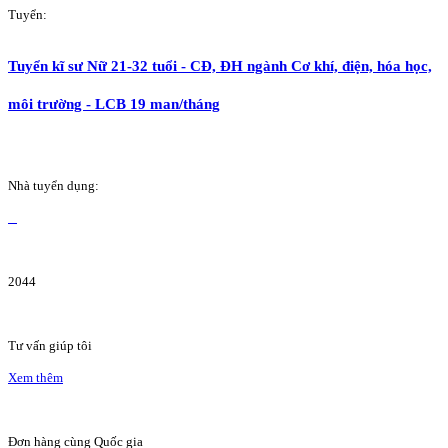
Tuyển:
Tuyển kĩ sư Nữ 21-32 tuổi - CĐ, ĐH ngành Cơ khí, điện, hóa học,
môi trường - LCB 19 man/tháng
Nhà tuyển dụng:
2044
Tư vấn giúp tôi
Xem thêm
Đơn hàng cùng Quốc gia