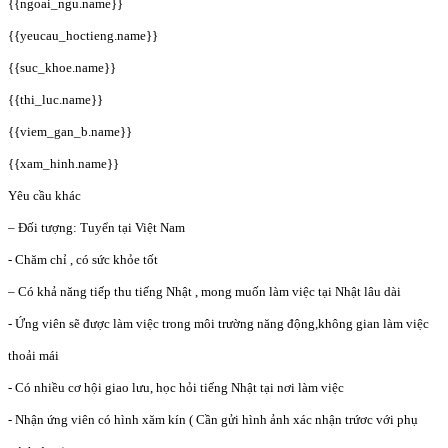
{{ngoai_ngu.name}}
{{yeucau_hoctieng.name}}
{{suc_khoe.name}}
{{thi_luc.name}}
{{viem_gan_b.name}}
{{xam_hinh.name}}
Yêu cầu khác
– Đối tượng: Tuyển tại Việt Nam
- Chăm chỉ , có sức khỏe tốt
– Có khả năng tiếp thu tiếng Nhật , mong muốn làm việc tại Nhật lâu dài
- Ứng viên sẽ được làm việc trong môi trường năng động,không gian làm việc
thoải mái
- Có nhiều cơ hội giao lưu, học hỏi tiếng Nhật tại nơi làm việc
- Nhận ứng viên có hình xăm kín ( Cần gửi hình ảnh xác nhận trứơc với phụ