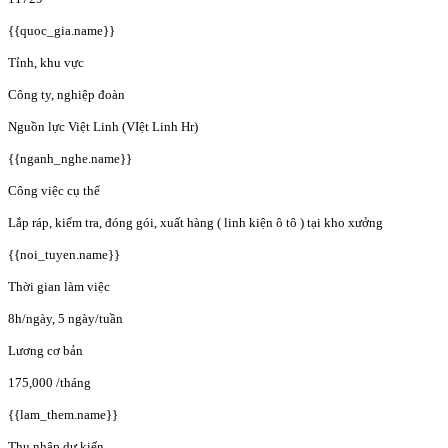
{{quoc_gia.name}}
Tỉnh, khu vực
Công ty, nghiệp đoàn
Nguồn lực Việt Linh (VIệt Linh Hr)
{{nganh_nghe.name}}
Công việc cụ thể
Lắp ráp, kiểm tra, đóng gói, xuất hàng ( linh kiện ô tô ) tại kho xưởng
{{noi_tuyen.name}}
Thời gian làm việc
8h/ngày, 5 ngày/tuần
Lương cơ bản
175,000
/tháng
{{lam_them.name}}
Thu nhập dự kiến