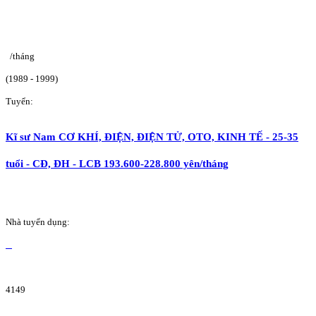
/tháng
(1989 - 1999)
Tuyển:
Kĩ sư Nam CƠ KHÍ, ĐIỆN, ĐIỆN TỬ, OTO, KINH TẾ - 25-35
tuổi - CĐ, ĐH - LCB 193.600-228.800 yên/tháng
Nhà tuyển dụng:
4149