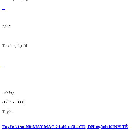
2847
Tư vấn giúp tôi
/tháng
(1984 - 2003)
Tuyển:
Tuyển kĩ sư Nữ MAY MẶC 21-40 tuổi - CĐ, ĐH ngành KINH TẾ,