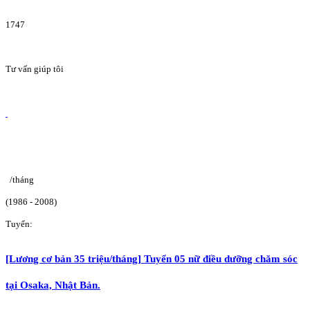
1747
Tư vấn giúp tôi
/tháng
(1986 - 2008)
Tuyển:
[Lương cơ bản 35 triệu/tháng] Tuyển 05 nữ điều dưỡng chăm sóc
tại Osaka, Nhật Bản.