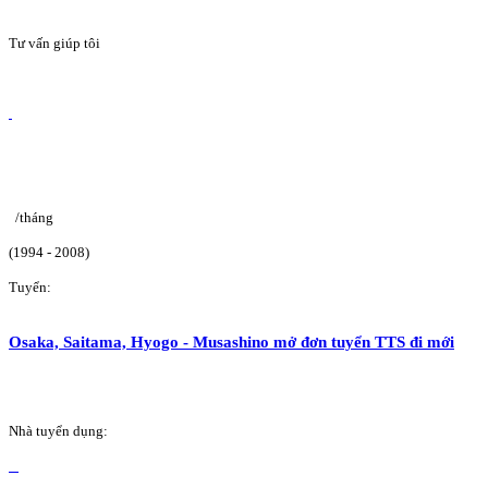
Tư vấn giúp tôi
/tháng
(1994 - 2008)
Tuyển:
Osaka, Saitama, Hyogo - Musashino mở đơn tuyển TTS đi mới
Nhà tuyển dụng: