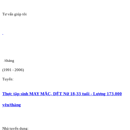
Tư vấn giúp tôi
/tháng
(1991 - 2006)
Tuyển:
Thực tập sinh MAY MẶC, DỆT Nữ 18-33 tuổi - Lương 173.000
yên/tháng
Nhà tuyển dụng: