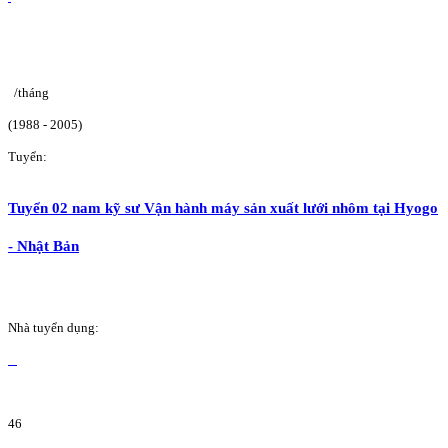
/tháng
(1988 - 2005)
Tuyển:
Tuyển 02 nam kỹ sư Vận hành máy sản xuất lưới nhôm tại Hyogo
- Nhật Bản
Nhà tuyển dụng:
46