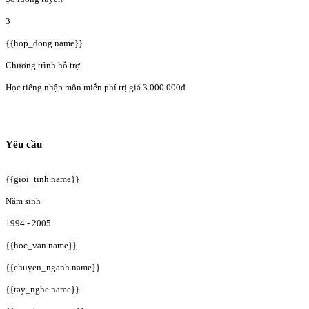
3
{{hop_dong.name}}
Chương trình hỗ trợ
Học tiếng nhập môn miễn phí trị giá 3.000.000đ
Yêu cầu
{{gioi_tinh.name}}
Năm sinh
1994 - 2005
{{hoc_van.name}}
{{chuyen_nganh.name}}
{{tay_nghe.name}}