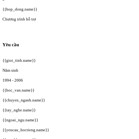
{{hop_dong.name}}
Chương trình hỗ trợ
Yêu cầu
{{gioi_tinh.name}}
Năm sinh
1994 - 2006
{{hoc_van.name}}
{{chuyen_nganh.name}}
{{tay_nghe.name}}
{{ngoai_ngu.name}}
{{yeucau_hoctieng.name}}