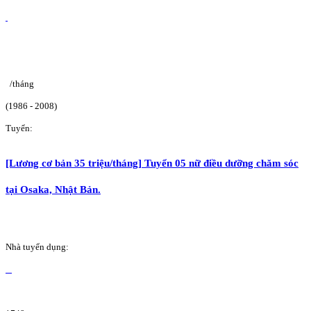
/tháng
(1986 - 2008)
Tuyển:
[Lương cơ bản 35 triệu/tháng] Tuyển 05 nữ điều dưỡng chăm sóc
tại Osaka, Nhật Bản.
Nhà tuyển dụng: