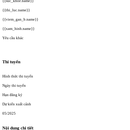
{{suc_khoe.name}}
{{thi_luc.name}}
{{viem_gan_b.name}}
{{xam_hinh.name}}
Yêu cầu khác
Thi tuyển
Hình thức thi tuyển
Ngày thi tuyển
Hạn đăng ký
Dự kiến xuất cảnh
05/2025
Nội dung chi tiết