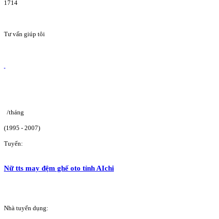
1714
Tư vấn giúp tôi
/tháng
(1995 - 2007)
Tuyển:
Nữ tts may đệm ghế oto tỉnh AIchi
Nhà tuyển dụng: