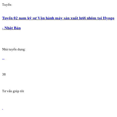
Tuyển:
Tuyển 02 nam kỹ sư Vận hành máy sản xuất lưới nhôm tại Hyogo
- Nhật Bản
Nhà tuyển dụng:
38
Tư vấn giúp tôi