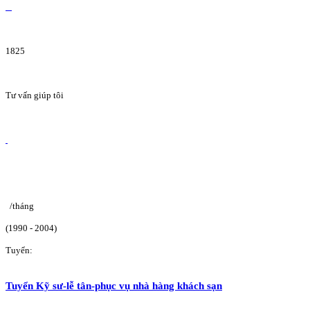
1825
Tư vấn giúp tôi
/tháng
(1990 - 2004)
Tuyển:
Tuyển Kỹ sư-lễ tân-phục vụ nhà hàng khách sạn