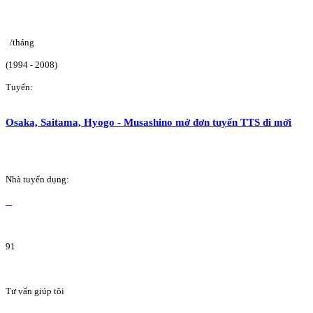
/tháng
(1994 - 2008)
Tuyển:
Osaka, Saitama, Hyogo - Musashino mở đơn tuyển TTS đi mới
Nhà tuyển dụng:
91
Tư vấn giúp tôi