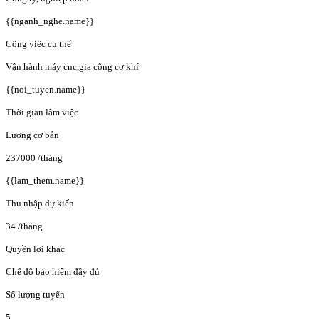
{{nganh_nghe.name}}
Công việc cụ thể
Vận hành máy cnc,gia công cơ khí
{{noi_tuyen.name}}
Thời gian làm việc
Lương cơ bản
237000
/tháng
{{lam_them.name}}
Thu nhập dự kiến
34
/tháng
Quyền lợi khác
Chế độ bảo hiểm đầy đủ
Số lượng tuyển
5