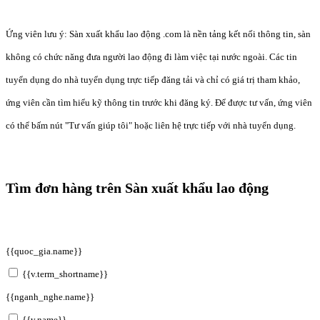
Ứng viên lưu ý: Sàn xuất khẩu lao động .com là nền tảng kết nối thông tin, sàn
không có chức năng đưa người lao động đi làm việc tại nước ngoài. Các tin
tuyển dụng do nhà tuyển dụng trực tiếp đăng tải và chỉ có giá trị tham khảo,
ứng viên cần tìm hiểu kỹ thông tin trước khi đăng ký. Để được tư vấn, ứng viên
có thể bấm nút "Tư vấn giúp tôi" hoặc liên hệ trực tiếp với nhà tuyển dụng.
Tìm đơn hàng trên Sàn xuất khẩu lao động
{{quoc_gia.name}}
{{v.term_shortname}}
{{nganh_nghe.name}}
{{v.name}}