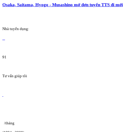
Osaka, Saitama, Hyogo - Musashino mở đơn tuyển TTS đi mới
Nhà tuyển dụng:
91
Tư vấn giúp tôi
/tháng