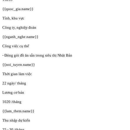
{{quoc_gia.name}}
Tỉnh, khu vực
Công ty, nghiệp đoàn
{{nganh_nghe.name}}
Công việc cụ thể
- Đóng gói đồ ăn sẵn trong siêu thị Nhật Bản
{{noi_tuyen.name}}
Thời gian làm việc
22 ngày/ tháng
Lương cơ bản
1020
/tháng
{{lam_them.name}}
Thu nhập dự kiến
25 - 30
/tháng