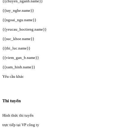
{{chuyen_nganh.name}}
{{tay_nghe.name}}
{{ngoai_ngu.name}}
{{yeucau_hoctieng.name}}
{{suc_khoe.name}}
{{thi_luc.name}}
{{viem_gan_b.name}}
{{xam_hinh.name}}
Yêu cầu khác
Thi tuyển
Hình thức thi tuyển
trực tiếp tại VP công ty