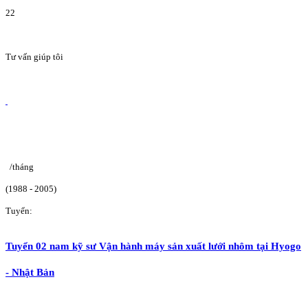
22
Tư vấn giúp tôi
/tháng
(1988 - 2005)
Tuyển:
Tuyển 02 nam kỹ sư Vận hành máy sản xuất lưới nhôm tại Hyogo
- Nhật Bản