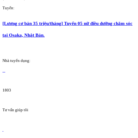
Tuyển:
[Lương cơ bản 35 triệu/tháng] Tuyển 05 nữ điều dưỡng chăm sóc
tại Osaka, Nhật Bản.
Nhà tuyển dụng:
1803
Tư vấn giúp tôi