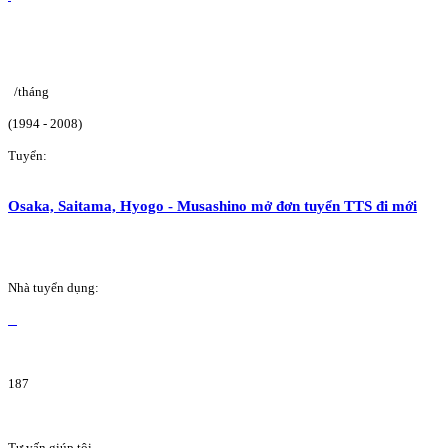
/tháng
(1994 - 2008)
Tuyển:
Osaka, Saitama, Hyogo - Musashino mở đơn tuyển TTS đi mới
Nhà tuyển dụng:
187
Tư vấn giúp tôi