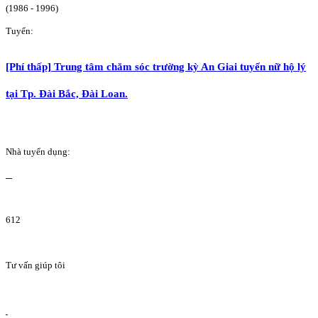
(1986 - 1996)
Tuyển:
[Phí thấp] Trung tâm chăm sóc trường kỳ An Giai tuyển nữ hộ lý
tại Tp. Đài Bắc, Đài Loan.
Nhà tuyển dụng:
612
Tư vấn giúp tôi