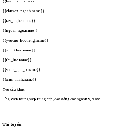
{{hoc_van.name}}
{{chuyen_nganh.name}}
{{tay_nghe.name}}
{{ngoai_ngu.name}}
{{yeucau_hoctieng.name}}
{{suc_khoe.name}}
{{thi_luc.name}}
{{viem_gan_b.name}}
{{xam_hinh.name}}
Yêu cầu khác
Ứng viên tốt nghiệp trung cấp, cao đẳng các ngành y, dược
Thi tuyển