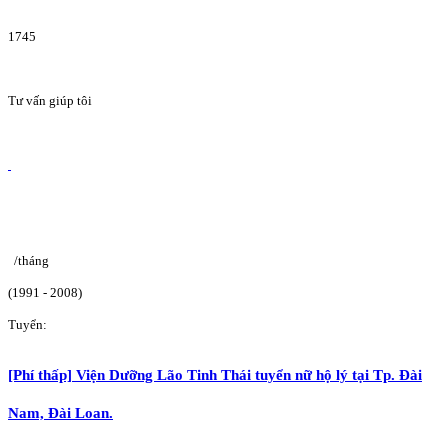
1745
Tư vấn giúp tôi
/tháng
(1991 - 2008)
Tuyển:
[Phí thấp] Viện Dưỡng Lão Tinh Thái tuyển nữ hộ lý tại Tp. Đài
Nam, Đài Loan.