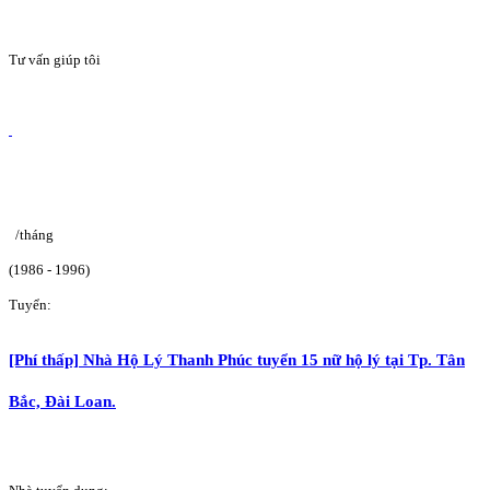
Tư vấn giúp tôi
/tháng
(1986 - 1996)
Tuyển:
[Phí thấp] Nhà Hộ Lý Thanh Phúc tuyển 15 nữ hộ lý tại Tp. Tân
Bắc, Đài Loan.