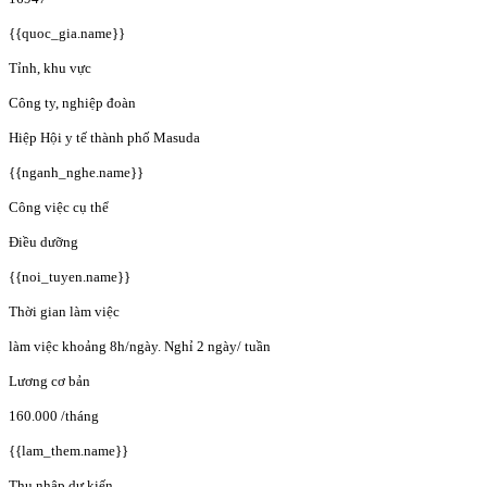
{{quoc_gia.name}}
Tỉnh, khu vực
Công ty, nghiệp đoàn
Hiệp Hội y tế thành phố Masuda
{{nganh_nghe.name}}
Công việc cụ thể
Điều dưỡng
{{noi_tuyen.name}}
Thời gian làm việc
làm việc khoảng 8h/ngày. Nghỉ 2 ngày/ tuần
Lương cơ bản
160.000
/tháng
{{lam_them.name}}
Thu nhập dự kiến