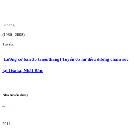
/tháng
(1986 - 2008)
Tuyển:
[Lương cơ bản 35 triệu/tháng] Tuyển 05 nữ điều dưỡng chăm sóc
tại Osaka, Nhật Bản.
Nhà tuyển dụng:
2011