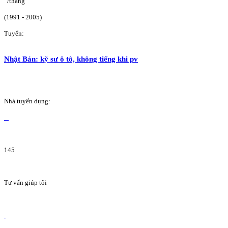
/tháng
(1991 - 2005)
Tuyển:
Nhật Bản: kỹ sư ô tô, không tiếng khi pv
Nhà tuyển dụng:
145
Tư vấn giúp tôi