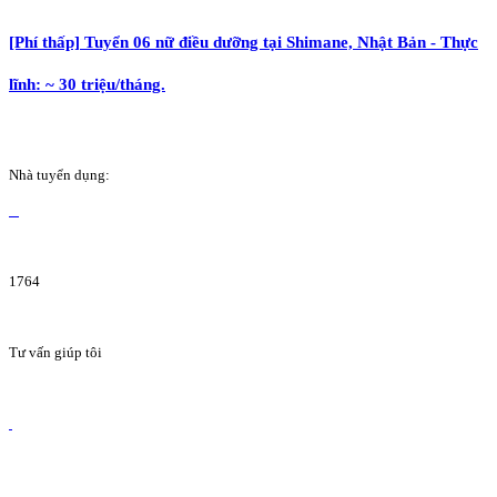
[Phí thấp] Tuyển 06 nữ điều dưỡng tại Shimane, Nhật Bản - Thực
lĩnh: ~ 30 triệu/tháng.
Nhà tuyển dụng:
1764
Tư vấn giúp tôi