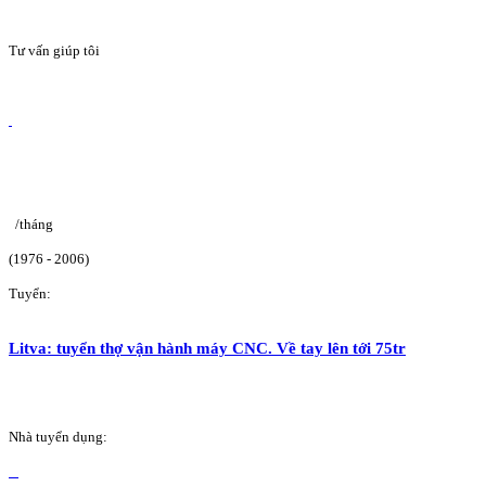
Tư vấn giúp tôi
/tháng
(1976 - 2006)
Tuyển:
Litva: tuyển thợ vận hành máy CNC. Về tay lên tới 75tr
Nhà tuyển dụng: