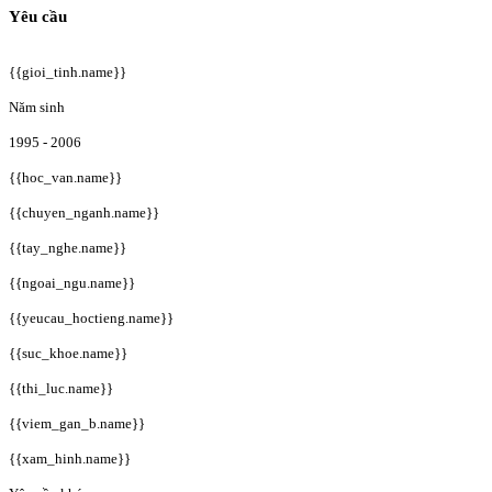
Yêu cầu
{{gioi_tinh.name}}
Năm sinh
1995 - 2006
{{hoc_van.name}}
{{chuyen_nganh.name}}
{{tay_nghe.name}}
{{ngoai_ngu.name}}
{{yeucau_hoctieng.name}}
{{suc_khoe.name}}
{{thi_luc.name}}
{{viem_gan_b.name}}
{{xam_hinh.name}}