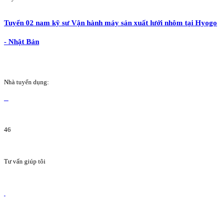
Tuyển 02 nam kỹ sư Vận hành máy sản xuất lưới nhôm tại Hyogo
- Nhật Bản
Nhà tuyển dụng:
46
Tư vấn giúp tôi