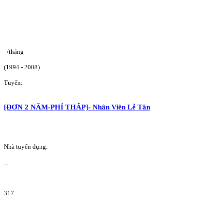
/tháng
(1994 - 2008)
Tuyển:
[ĐƠN 2 NĂM-PHÍ THẤP]- Nhân Viên Lễ Tân
Nhà tuyển dụng:
317