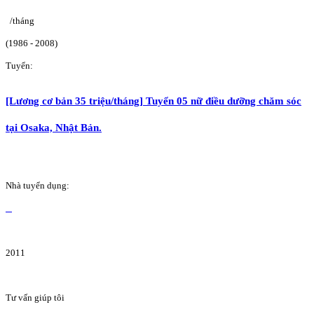
/tháng
(1986 - 2008)
Tuyển:
[Lương cơ bản 35 triệu/tháng] Tuyển 05 nữ điều dưỡng chăm sóc
tại Osaka, Nhật Bản.
Nhà tuyển dụng:
2011
Tư vấn giúp tôi