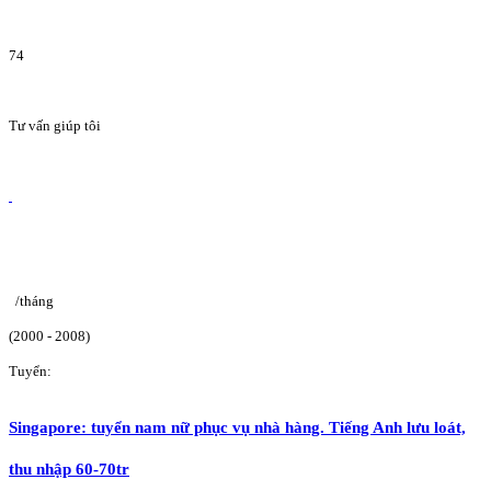
74
Tư vấn giúp tôi
/tháng
(2000 - 2008)
Tuyển:
Singapore: tuyển nam nữ phục vụ nhà hàng. Tiếng Anh lưu loát,
thu nhập 60-70tr