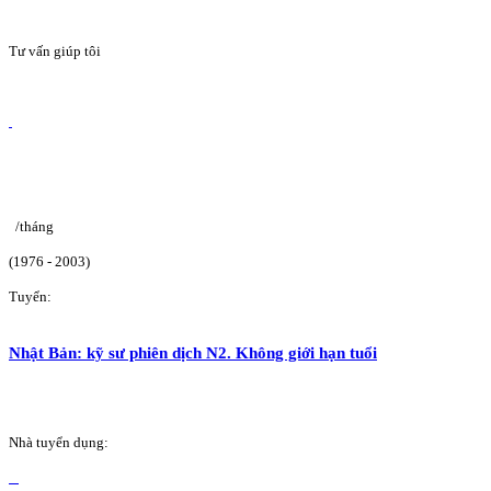
Tư vấn giúp tôi
/tháng
(1976 - 2003)
Tuyển:
Nhật Bản: kỹ sư phiên dịch N2. Không giới hạn tuổi
Nhà tuyển dụng: