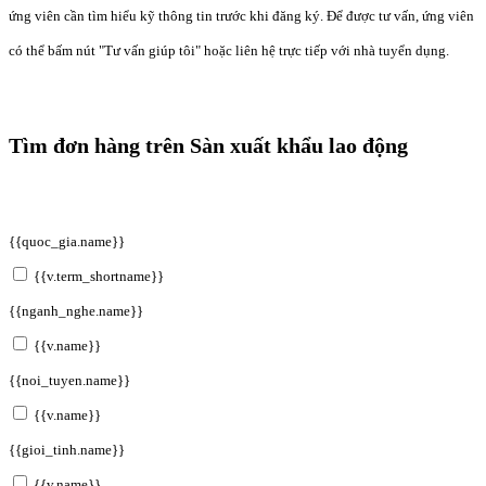
ứng viên cần tìm hiểu kỹ thông tin trước khi đăng ký. Để được tư vấn, ứng viên
có thể bấm nút "Tư vấn giúp tôi" hoặc liên hệ trực tiếp với nhà tuyển dụng.
Tìm đơn hàng trên Sàn xuất khẩu lao động
{{quoc_gia.name}}
{{v.term_shortname}}
{{nganh_nghe.name}}
{{v.name}}
{{noi_tuyen.name}}
{{v.name}}
{{gioi_tinh.name}}
{{v.name}}