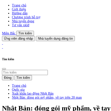
Trang chủ
Giới thiệu
Hướng dẫn
Chương trình hỗ trợ
Nhà tuyển dụng
Tư vấn xklđ
Miền Bắc
Tìm kiếm
Ứng viên đăng nhập
Nhà tuyển dụng đăng tin
Tìm kiếm
Đóng
Tìm kiếm
Trang chủ
Quốc gia
Xuất khẩu lao động Nhật Bản
Nhật Bản: đóng gói mỹ phẩm, về tay trên 20 man
Nhật Bản: đóng gói mỹ phẩm, về tay