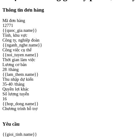
Thông tin đơn hàng
Mã đơn hàng
12771
{{quoc_gia.name}}
Tỉnh, khu vực
Công ty, nghiệp đoàn
{{nganh_nghe.name}}
Công việc cụ thể
{{noi_tuyen.name}}
Thời gian làm việc
Lương cơ bản
28
/tháng
{{lam_them.name}}
Thu nhập dự kiến
35-40
/tháng
Quyền lợi khác
Số lượng tuyển
16
{{hop_dong.name}}
Chương trình hỗ trợ
Yêu cầu
{{gioi_tinh.name}}