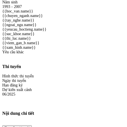
Năm sinh
1993 - 2007
{{hoc_van.name}}
{{chuyen_nganh.name}}
{{tay_nghe.name}}
{{ngoai_ngu.name}}
{{yeucau_hoctieng.name}}
{{suc_khoe.name}}
{{thi_luc.name}}
{{viem_gan_b.name}}
{{xam_hinh.name}}
Yêu cầu khác
Thi tuyển
Hình thức thi tuyển
Ngày thi tuyển
Hạn đăng ký
Dự kiến xuất cảnh
06/2025
Nội dung chi tiết