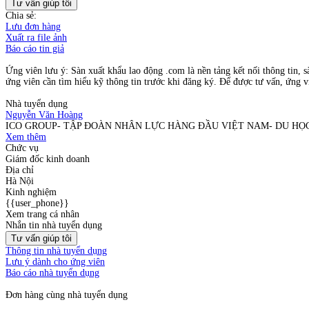
Tư vấn giúp tôi
Chia sẻ:
Lưu đơn hàng
Xuất ra file ảnh
Báo cáo tin giả
Ứng viên lưu ý: Sàn xuất khẩu lao động .com là nền tảng kết nối thông tin, s
ứng viên cần tìm hiểu kỹ thông tin trước khi đăng ký. Để được tư vấn, ứng vi
Nhà tuyển dụng
Nguyễn Văn Hoàng
ICO GROUP- TẬP ĐOÀN NHÂN LỰC HÀNG ĐẦU VIỆT NAM- DU H
Xem thêm
Chức vụ
Giám đốc kinh doanh
Địa chỉ
Hà Nội
Kinh nghiệm
{{user_phone}}
Xem trang cá nhân
Nhắn tin nhà tuyển dụng
Tư vấn giúp tôi
Thông tin nhà tuyển dụng
Lưu ý dành cho ứng viên
Báo cáo nhà tuyển dụng
Đơn hàng cùng nhà tuyển dụng