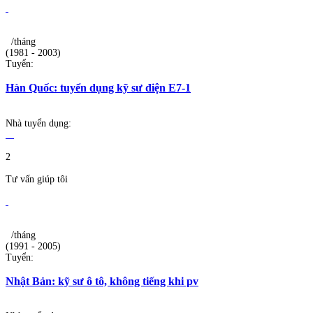
/tháng
(1981 - 2003)
Tuyển:
Hàn Quốc: tuyển dụng kỹ sư điện E7-1
Nhà tuyển dụng:
2
Tư vấn giúp tôi
/tháng
(1991 - 2005)
Tuyển:
Nhật Bản: kỹ sư ô tô, không tiếng khi pv