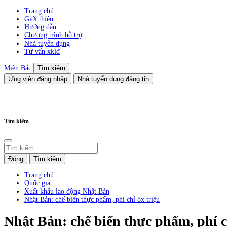
Trang chủ
Giới thiệu
Hướng dẫn
Chương trình hỗ trợ
Nhà tuyển dụng
Tư vấn xklđ
Miền Bắc
Tìm kiếm
Ứng viên đăng nhập
Nhà tuyển dụng đăng tin
Tìm kiếm
Đóng
Tìm kiếm
Trang chủ
Quốc gia
Xuất khẩu lao động Nhật Bản
Nhật Bản: chế biến thực phẩm, phí chỉ 8x triệu
Nhật Bản: chế biến thực phẩm, phí c