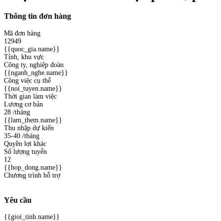
Thông tin đơn hàng
Mã đơn hàng
12949
{{quoc_gia.name}}
Tỉnh, khu vực
Công ty, nghiệp đoàn
{{nganh_nghe.name}}
Công việc cụ thể
{{noi_tuyen.name}}
Thời gian làm việc
Lương cơ bản
28
/tháng
{{lam_them.name}}
Thu nhập dự kiến
35-40
/tháng
Quyền lợi khác
Số lượng tuyển
12
{{hop_dong.name}}
Chương trình hỗ trợ
Yêu cầu
{{gioi_tinh.name}}