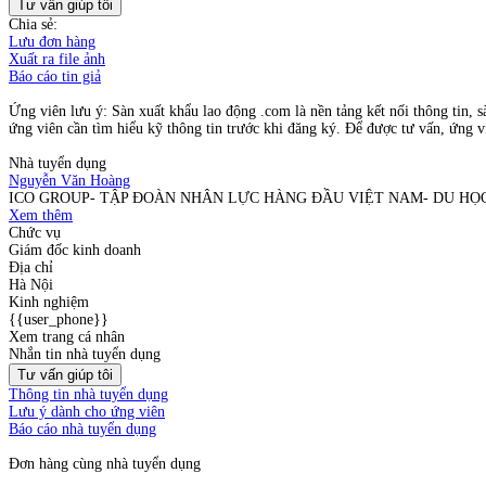
Tư vấn giúp tôi
Chia sẻ:
Lưu đơn hàng
Xuất ra file ảnh
Báo cáo tin giả
Ứng viên lưu ý: Sàn xuất khẩu lao động .com là nền tảng kết nối thông tin, s
ứng viên cần tìm hiểu kỹ thông tin trước khi đăng ký. Để được tư vấn, ứng vi
Nhà tuyển dụng
Nguyễn Văn Hoàng
ICO GROUP- TẬP ĐOÀN NHÂN LỰC HÀNG ĐẦU VIỆT NAM- DU H
Xem thêm
Chức vụ
Giám đốc kinh doanh
Địa chỉ
Hà Nội
Kinh nghiệm
{{user_phone}}
Xem trang cá nhân
Nhắn tin nhà tuyển dụng
Tư vấn giúp tôi
Thông tin nhà tuyển dụng
Lưu ý dành cho ứng viên
Báo cáo nhà tuyển dụng
Đơn hàng cùng nhà tuyển dụng