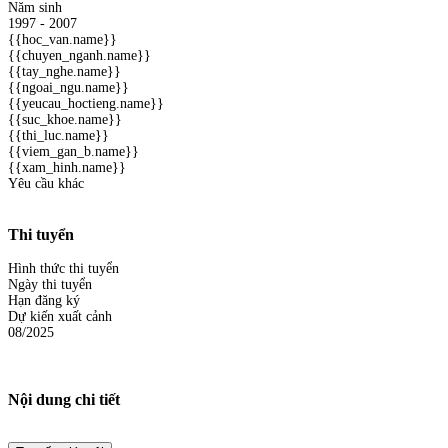
Năm sinh
1997 - 2007
{{hoc_van.name}}
{{chuyen_nganh.name}}
{{tay_nghe.name}}
{{ngoai_ngu.name}}
{{yeucau_hoctieng.name}}
{{suc_khoe.name}}
{{thi_luc.name}}
{{viem_gan_b.name}}
{{xam_hinh.name}}
Yêu cầu khác
Thi tuyển
Hình thức thi tuyển
Ngày thi tuyển
Hạn đăng ký
Dự kiến xuất cảnh
08/2025
Nội dung chi tiết