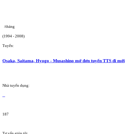
/tháng
(1994 - 2008)
Tuyển:
Osaka, Saitama, Hyogo - Musashino mở đơn tuyển TTS đi mới
Nhà tuyển dụng:
187
Tư vấn giúp tôi