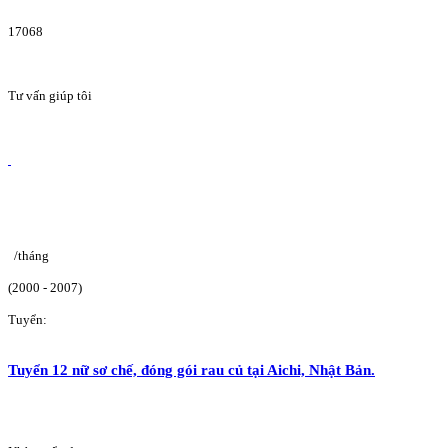
17068
Tư vấn giúp tôi
/tháng
(2000 - 2007)
Tuyển:
Tuyển 12 nữ sơ chế, đóng gói rau củ tại Aichi, Nhật Bản.