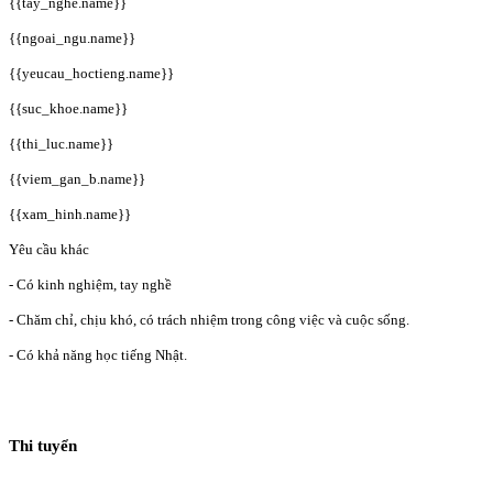
{{tay_nghe.name}}
{{ngoai_ngu.name}}
{{yeucau_hoctieng.name}}
{{suc_khoe.name}}
{{thi_luc.name}}
{{viem_gan_b.name}}
{{xam_hinh.name}}
Yêu cầu khác
- Có kinh nghiệm, tay nghề
- Chăm chỉ, chịu khó, có trách nhiệm trong công việc và cuộc sống.
- Có khả năng học tiếng Nhật.
Thi tuyển