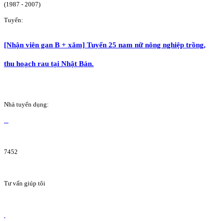
(1987 - 2007)
Tuyển:
[Nhận viên gan B + xăm] Tuyển 25 nam nữ nông nghiệp trồng,
thu hoạch rau tại Nhật Bản.
Nhà tuyển dụng:
7452
Tư vấn giúp tôi