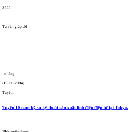
3455
Tư vấn giúp tôi
/tháng
(1990 - 2004)
Tuyển:
Tuyển 10 nam kỹ sư kỹ thuật sản xuất linh điện điện tử tại Tokyo.
Nhà tuyển dụng: