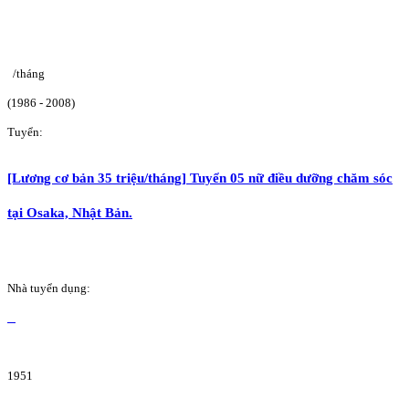
/tháng
(1986 - 2008)
Tuyển:
[Lương cơ bản 35 triệu/tháng] Tuyển 05 nữ điều dưỡng chăm sóc
tại Osaka, Nhật Bản.
Nhà tuyển dụng:
1951