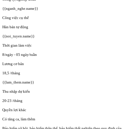
{{nganh_nghe.name}}
Công việc cụ thể
Hàn bán tự động
{{noi_tuyen.name}}
Thời gian làm việc
8/ngày - 05 ngày/tuần
Lương cơ bản
18,5
/tháng
{{lam_them.name}}
Thu nhập dự kiến
20-23
/tháng
Quyền lợi khác
Có tăng ca, làm thêm
Bảo hiểm xã hội, bảo hiểm thân thể, bảo hiểm thất nghiệp theo quy định của