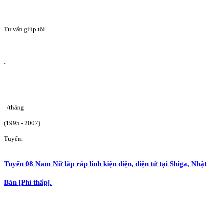
Tư vấn giúp tôi
/tháng
(1995 - 2007)
Tuyển:
Tuyển 08 Nam Nữ lắp ráp linh kiện điện, điện tử tại Shiga, Nhật
Bản [Phí thấp].