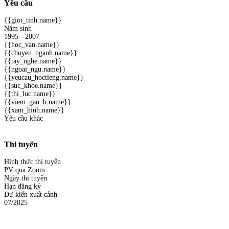
Yêu cầu
{{gioi_tinh.name}}
Năm sinh
1995 - 2007
{{hoc_van.name}}
{{chuyen_nganh.name}}
{{tay_nghe.name}}
{{ngoai_ngu.name}}
{{yeucau_hoctieng.name}}
{{suc_khoe.name}}
{{thi_luc.name}}
{{viem_gan_b.name}}
{{xam_hinh.name}}
Yêu cầu khác
Thi tuyển
Hình thức thi tuyển
PV qua Zoom
Ngày thi tuyển
Hạn đăng ký
Dự kiến xuất cảnh
07/2025