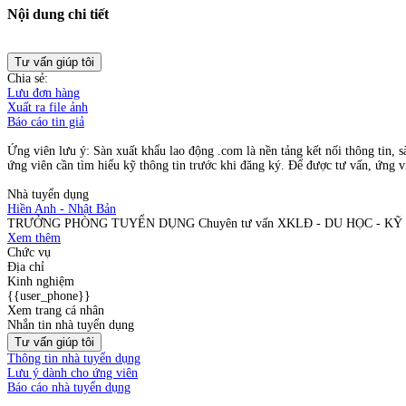
Nội dung chi tiết
Tư vấn giúp tôi
Chia sẻ:
Lưu đơn hàng
Xuất ra file ảnh
Báo cáo tin giả
Ứng viên lưu ý: Sàn xuất khẩu lao động .com là nền tảng kết nối thông tin, s
ứng viên cần tìm hiểu kỹ thông tin trước khi đăng ký. Để được tư vấn, ứng vi
Nhà tuyển dụng
Hiền Anh - Nhật Bản
TRƯỞNG PHÒNG TUYỂN DỤNG Chuyên tư vấn XKLĐ - DU HỌC - KỸ
Xem thêm
Chức vụ
Địa chỉ
Kinh nghiệm
{{user_phone}}
Xem trang cá nhân
Nhắn tin nhà tuyển dụng
Tư vấn giúp tôi
Thông tin nhà tuyển dụng
Lưu ý dành cho ứng viên
Báo cáo nhà tuyển dụng