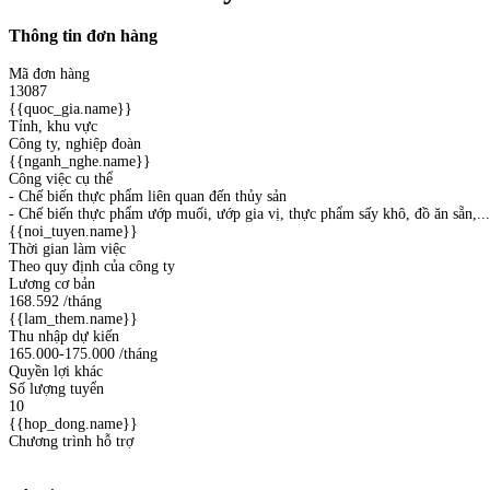
Thông tin đơn hàng
Mã đơn hàng
13087
{{quoc_gia.name}}
Tỉnh, khu vực
Công ty, nghiệp đoàn
{{nganh_nghe.name}}
Công việc cụ thể
- Chế biến thực phẩm liên quan đến thủy sản
- Chế biến thực phẩm ướp muối, ướp gia vị, thực phẩm sấy khô, đồ ăn sẵn,...
{{noi_tuyen.name}}
Thời gian làm việc
Theo quy định của công ty
Lương cơ bản
168.592
/tháng
{{lam_them.name}}
Thu nhập dự kiến
165.000-175.000
/tháng
Quyền lợi khác
Số lượng tuyển
10
{{hop_dong.name}}
Chương trình hỗ trợ