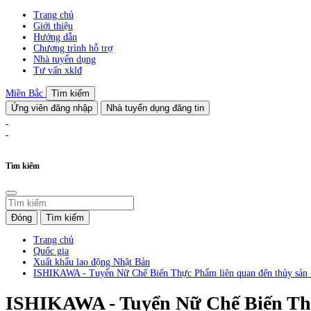
Trang chủ
Giới thiệu
Hướng dẫn
Chương trình hỗ trợ
Nhà tuyển dụng
Tư vấn xklđ
Miền Bắc
Tìm kiếm
Ứng viên đăng nhập
Nhà tuyển dụng đăng tin
Tìm kiếm
Đóng
Tìm kiếm
Trang chủ
Quốc gia
Xuất khẩu lao động Nhật Bản
ISHIKAWA - Tuyển Nữ Chế Biến Thực Phẩm liên quan đến thủy sản 
ISHIKAWA - Tuyển Nữ Chế Biến Thự