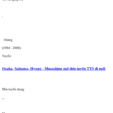
/tháng
(1994 - 2008)
Tuyển:
Osaka, Saitama, Hyogo - Musashino mở đơn tuyển TTS đi mới
Nhà tuyển dụng: