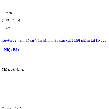
/tháng
(1988 - 2005)
Tuyển:
Tuyển 02 nam kỹ sư Vận hành máy sản xuất lưới nhôm tại Hyogo
- Nhật Bản
Nhà tuyển dụng:
38
Tư vấn giúp tôi