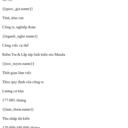
{{quoc_gia.name}}
Tỉnh, khu vực
Công ty, nghiệp đoàn
{{nganh_nghe.name}}
Công việc cụ thể
Kiểm Tra & Lắp ráp linh kiện oto Mazda
{{noi_tuyen.name}}
Thời gian làm việc
Theo quy định của công ty
Lương cơ bản
177.085
/tháng
{{lam_them.name}}
Thu nhập dự kiến
170.000-180.000
/tháng