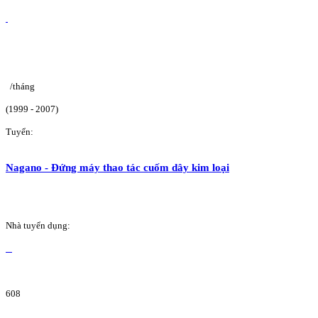
/tháng
(1999 - 2007)
Tuyển:
Nagano - Đứng máy thao tác cuốm dây kim loại
Nhà tuyển dụng:
608