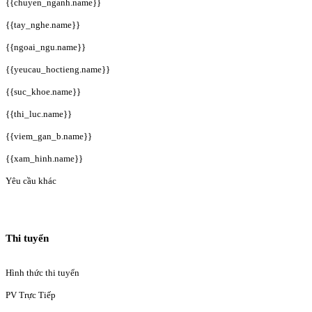
{{chuyen_nganh.name}}
{{tay_nghe.name}}
{{ngoai_ngu.name}}
{{yeucau_hoctieng.name}}
{{suc_khoe.name}}
{{thi_luc.name}}
{{viem_gan_b.name}}
{{xam_hinh.name}}
Yêu cầu khác
Thi tuyển
Hình thức thi tuyển
PV Trực Tiếp