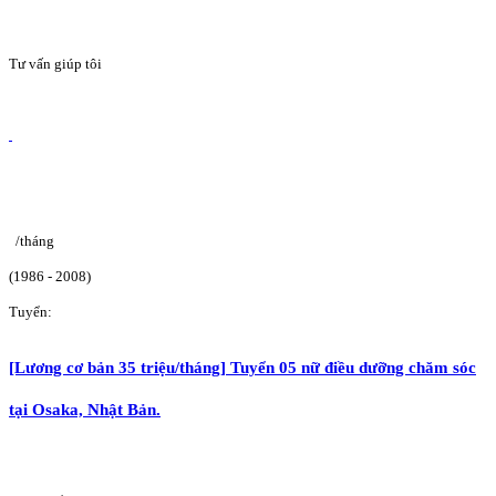
Tư vấn giúp tôi
/tháng
(1986 - 2008)
Tuyển:
[Lương cơ bản 35 triệu/tháng] Tuyển 05 nữ điều dưỡng chăm sóc
tại Osaka, Nhật Bản.