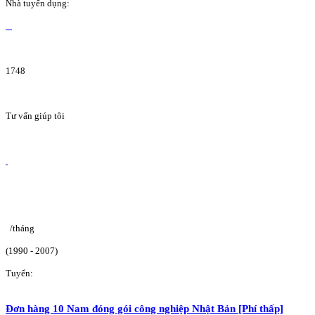
Nhà tuyển dụng:
1748
Tư vấn giúp tôi
/tháng
(1990 - 2007)
Tuyển:
Đơn hàng 10 Nam đóng gói công nghiệp Nhật Bản [Phí thấp]