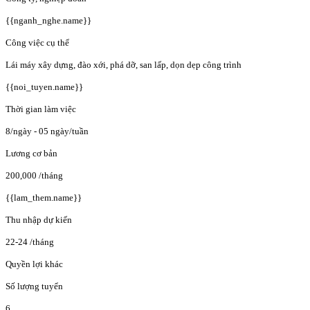
{{nganh_nghe.name}}
Công việc cụ thể
Lái máy xây dựng, đào xới, phá dỡ, san lấp, dọn dẹp công trình
{{noi_tuyen.name}}
Thời gian làm việc
8/ngày - 05 ngày/tuần
Lương cơ bản
200,000
/tháng
{{lam_them.name}}
Thu nhập dự kiến
22-24
/tháng
Quyền lợi khác
Số lượng tuyển
6