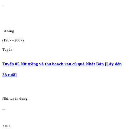
/tháng
(1987 - 2007)
Tuyển:
Tuyển 05 Nữ trồng và thu hoạch rau củ quả Nhật Bản [Lấy đến
38 tuổi]
Nhà tuyển dụng:
3102