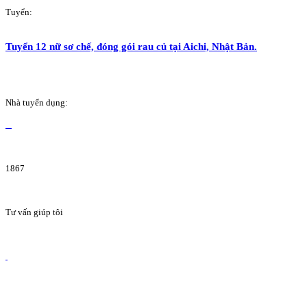
Tuyển:
Tuyển 12 nữ sơ chế, đóng gói rau củ tại Aichi, Nhật Bản.
Nhà tuyển dụng:
1867
Tư vấn giúp tôi