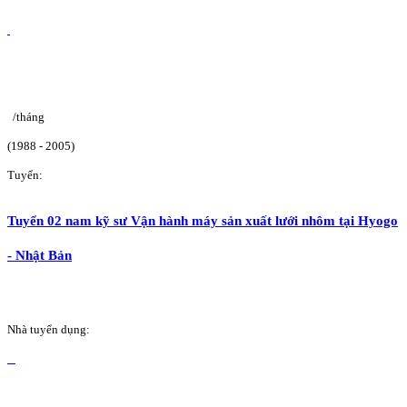
/tháng
(1988 - 2005)
Tuyển:
Tuyển 02 nam kỹ sư Vận hành máy sản xuất lưới nhôm tại Hyogo
- Nhật Bản
Nhà tuyển dụng: