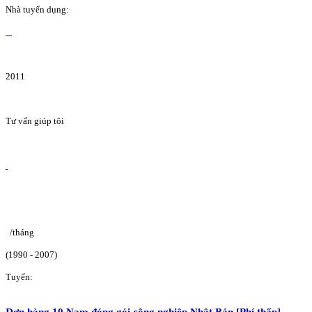
Nhà tuyển dụng:
2011
Tư vấn giúp tôi
/tháng
(1990 - 2007)
Tuyển:
Đơn hàng 10 Nam đóng gói công nghiệp Nhật Bản [Phí thấp]