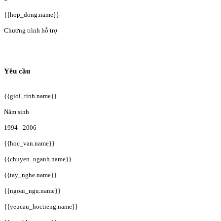
{{hop_dong.name}}
Chương trình hỗ trợ
Yêu cầu
{{gioi_tinh.name}}
Năm sinh
1994 - 2006
{{hoc_van.name}}
{{chuyen_nganh.name}}
{{tay_nghe.name}}
{{ngoai_ngu.name}}
{{yeucau_hoctieng.name}}