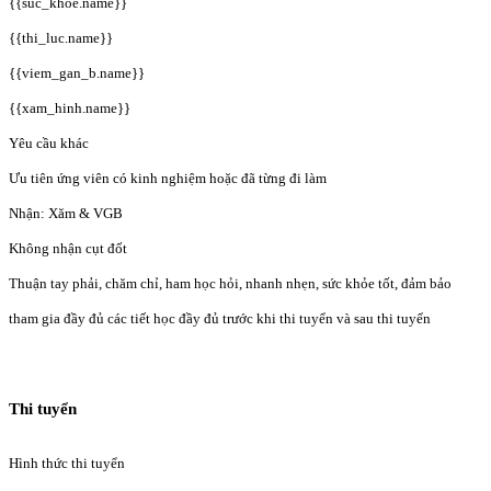
{{suc_khoe.name}}
{{thi_luc.name}}
{{viem_gan_b.name}}
{{xam_hinh.name}}
Yêu cầu khác
Ưu tiên ứng viên có kinh nghiệm hoặc đã từng đi làm
Nhận: Xăm & VGB
Không nhận cụt đốt
Thuận tay phải, chăm chỉ, ham học hỏi, nhanh nhẹn, sức khỏe tốt, đảm bảo
tham gia đầy đủ các tiết học đầy đủ trước khi thi tuyển và sau thi tuyển
Thi tuyển
Hình thức thi tuyển