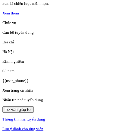
xem là chiến lược mũi nhọn.
Xem thêm
Chức vụ
Cán bộ tuyển dụng
Địa chỉ
Hà Nội
Kinh nghiệm
08 năm.
{{user_phone}}
Xem trang cá nhân
Nhắn tin nhà tuyển dụng
Tư vấn giúp tôi
Thông tin nhà tuyển dụng
Lưu ý dành cho ứng viên