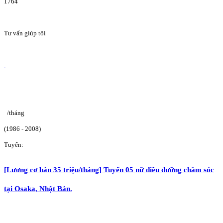
1764
Tư vấn giúp tôi
/tháng
(1986 - 2008)
Tuyển:
[Lương cơ bản 35 triệu/tháng] Tuyển 05 nữ điều dưỡng chăm sóc
tại Osaka, Nhật Bản.