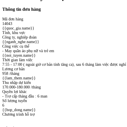
Thông tin đơn hàng
Mã đơn hàng
14043
{{quoc_gia.name}}
Tỉnh, khu vực
Công ty, nghiệp đoàn
{{nganh_nghe.name}}
Công việc cụ thể
- May quần áo phụ nữ và trẻ em
{{noi_tuyen.name}}
Thời gian làm việc
7:55 - 17:00 ( ngoài giờ cơ bản tính tăng ca), sau 6 tháng làm việc được ngh
Lương cơ bản
958
/tháng
{{lam_them.name}}
Thu nhập dự kiến
170.000-180.000
/tháng
Quyền lợi khác
- Trợ cấp tháng đầu : 6 man
Số lượng tuyển
6
{{hop_dong.name}}
Chương trình hỗ trợ