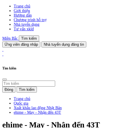
Trang chủ
Giới thiệu
Hướng dẫn
Chương trình hỗ trợ
Nhà tuyển dụng
Tư vấn xklđ
Miền Bắc
Tìm kiếm
Ứng viên đăng nhập
Nhà tuyển dụng đăng tin
Tìm kiếm
Đóng
Tìm kiếm
Trang chủ
Quốc gia
Xuất khẩu lao động Nhật Bản
ehime - May - Nhận đến 43T
ehime - May - Nhận đến 43T