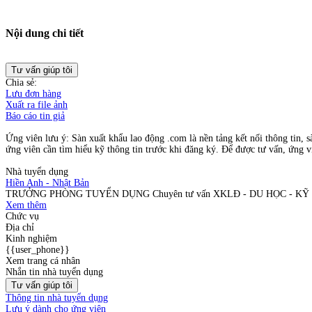
Nội dung chi tiết
Tư vấn giúp tôi
Chia sẻ:
Lưu đơn hàng
Xuất ra file ảnh
Báo cáo tin giả
Ứng viên lưu ý: Sàn xuất khẩu lao động .com là nền tảng kết nối thông tin, s
ứng viên cần tìm hiểu kỹ thông tin trước khi đăng ký. Để được tư vấn, ứng vi
Nhà tuyển dụng
Hiền Anh - Nhật Bản
TRƯỞNG PHÒNG TUYỂN DỤNG Chuyên tư vấn XKLĐ - DU HỌC - KỸ
Xem thêm
Chức vụ
Địa chỉ
Kinh nghiệm
{{user_phone}}
Xem trang cá nhân
Nhắn tin nhà tuyển dụng
Tư vấn giúp tôi
Thông tin nhà tuyển dụng
Lưu ý dành cho ứng viên