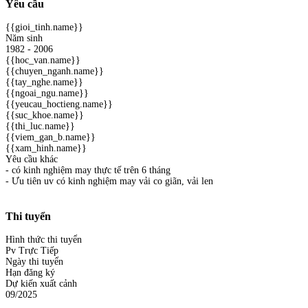
Yêu cầu
{{gioi_tinh.name}}
Năm sinh
1982 - 2006
{{hoc_van.name}}
{{chuyen_nganh.name}}
{{tay_nghe.name}}
{{ngoai_ngu.name}}
{{yeucau_hoctieng.name}}
{{suc_khoe.name}}
{{thi_luc.name}}
{{viem_gan_b.name}}
{{xam_hinh.name}}
Yêu cầu khác
- có kinh nghiệm may thực tế trên 6 tháng
- Ưu tiên uv có kinh nghiệm may vải co giãn, vải len
Thi tuyển
Hình thức thi tuyển
Pv Trực Tiếp
Ngày thi tuyển
Hạn đăng ký
Dự kiến xuất cảnh
09/2025