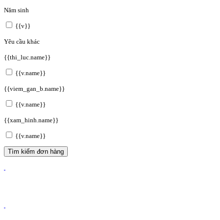
Năm sinh
{{v}}
Yêu cầu khác
{{thi_luc.name}}
{{v.name}}
{{viem_gan_b.name}}
{{v.name}}
{{xam_hinh.name}}
{{v.name}}
Tìm kiếm đơn hàng