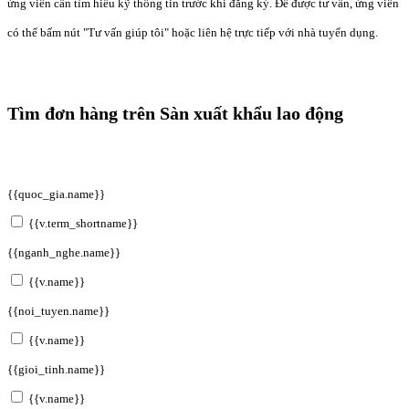
ứng viên cần tìm hiểu kỹ thông tin trước khi đăng ký. Để được tư vấn, ứng viên
có thể bấm nút "Tư vấn giúp tôi" hoặc liên hệ trực tiếp với nhà tuyển dụng.
Tìm đơn hàng trên Sàn xuất khẩu lao động
{{quoc_gia.name}}
{{v.term_shortname}}
{{nganh_nghe.name}}
{{v.name}}
{{noi_tuyen.name}}
{{v.name}}
{{gioi_tinh.name}}
{{v.name}}