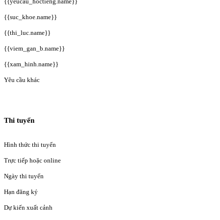
{{yeucau_hoctieng.name}}
{{suc_khoe.name}}
{{thi_luc.name}}
{{viem_gan_b.name}}
{{xam_hinh.name}}
Yêu cầu khác
Thi tuyển
Hình thức thi tuyển
Trực tiếp hoặc online
Ngày thi tuyển
Hạn đăng ký
Dự kiến xuất cảnh