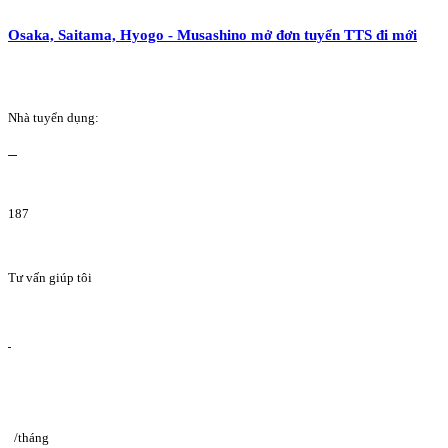
Osaka, Saitama, Hyogo - Musashino mở đơn tuyển TTS đi mới
Nhà tuyển dụng:
187
Tư vấn giúp tôi
/tháng