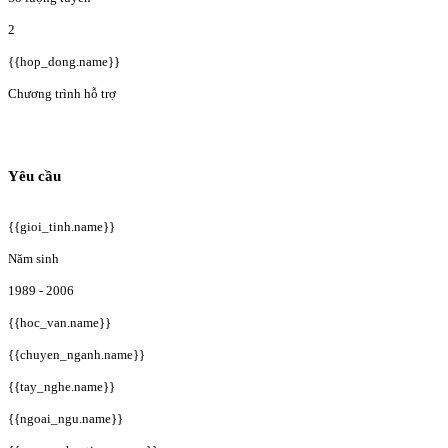
2
{{hop_dong.name}}
Chương trình hỗ trợ
Yêu cầu
{{gioi_tinh.name}}
Năm sinh
1989 - 2006
{{hoc_van.name}}
{{chuyen_nganh.name}}
{{tay_nghe.name}}
{{ngoai_ngu.name}}