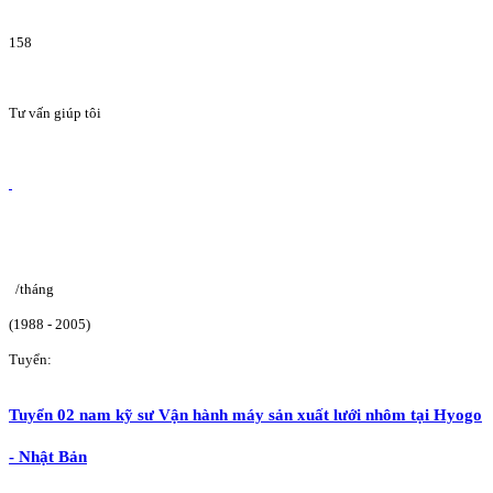
158
Tư vấn giúp tôi
/tháng
(1988 - 2005)
Tuyển:
Tuyển 02 nam kỹ sư Vận hành máy sản xuất lưới nhôm tại Hyogo
- Nhật Bản