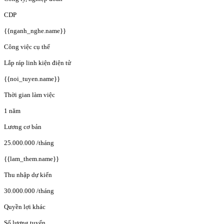
CDP
{{nganh_nghe.name}}
Công việc cụ thể
Lắp ráp linh kiện điện tử
{{noi_tuyen.name}}
Thời gian làm việc
1 năm
Lương cơ bản
25.000.000
/tháng
{{lam_them.name}}
Thu nhập dự kiến
30.000.000
/tháng
Quyền lợi khác
Số lượng tuyển