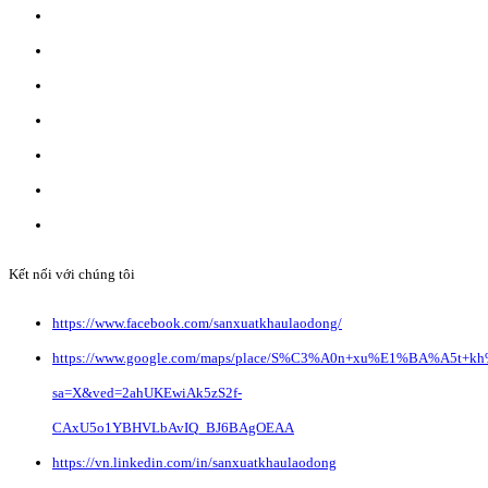
ĐĂNG KÝ WEBSITE TMĐT: 2023-0478/ĐK/TMĐT
CÔNG TY TNHH ANVIBI GROUP.
Giấy đăng ký kinh doanh số: 0110151964
Do Sở Kế hoạch & Đầu Tư Tp. Hà Nội cấp ngày 17/10/2022
Địa chỉ: Liên Hà, Đông Anh, Hà Nội.
Liên hệ quảng cáo:
info@anvibi.com
Hỗ trợ khách hàng:
Info@anvibi.com
Kết nối với chúng tôi
https://www.facebook.com/sanxuatkhaulaodong/
https://www.google.com/maps/place/S%C3%A0n+xu%E1%BA%A5t+k
sa=X&ved=2ahUKEwiAk5zS2f-
CAxU5o1YBHVLbAvIQ_BJ6BAgOEAA
https://vn.linkedin.com/in/sanxuatkhaulaodong