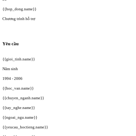
{{hop_dong.name}}
Chương trình hỗ trợ
Yêu cầu
{{gioi_tinh.name}}
Năm sinh
1994 - 2006
{{hoc_van.name}}
{{chuyen_nganh.name}}
{{tay_nghe.name}}
{{ngoai_ngu.name}}
{{yeucau_hoctieng.name}}