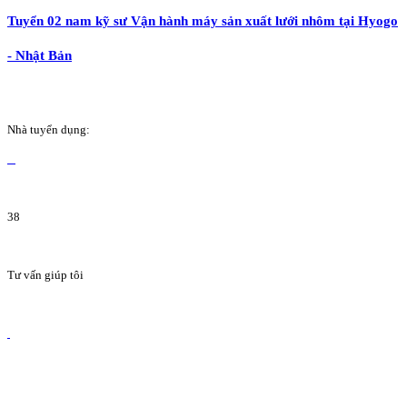
Tuyển 02 nam kỹ sư Vận hành máy sản xuất lưới nhôm tại Hyogo
- Nhật Bản
Nhà tuyển dụng:
38
Tư vấn giúp tôi