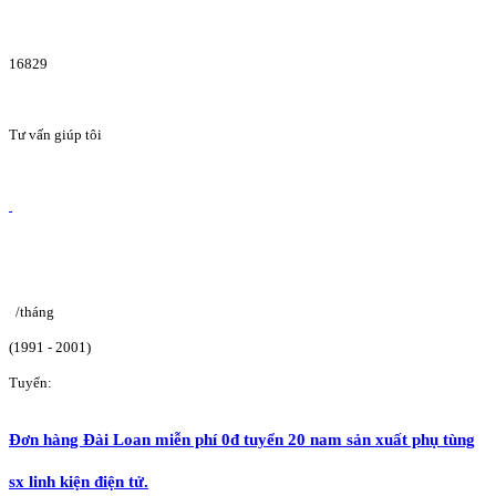
16829
Tư vấn giúp tôi
/tháng
(1991 - 2001)
Tuyển:
Đơn hàng Đài Loan miễn phí 0đ tuyển 20 nam sản xuất phụ tùng
sx linh kiện điện tử.