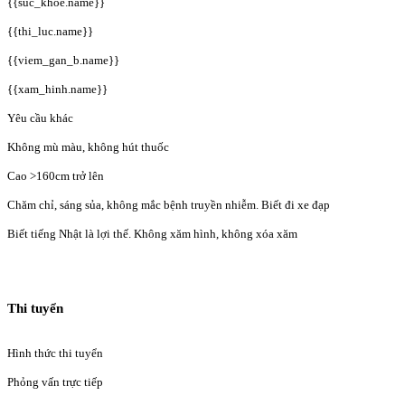
{{suc_khoe.name}}
{{thi_luc.name}}
{{viem_gan_b.name}}
{{xam_hinh.name}}
Yêu cầu khác
Không mù màu, không hút thuốc
Cao >160cm trở lên
Chăm chỉ, sáng sủa, không mắc bệnh truyền nhiễm. Biết đi xe đạp
Biết tiếng Nhật là lợi thế. Không xăm hình, không xóa xăm
Thi tuyển
Hình thức thi tuyển
Phỏng vấn trực tiếp