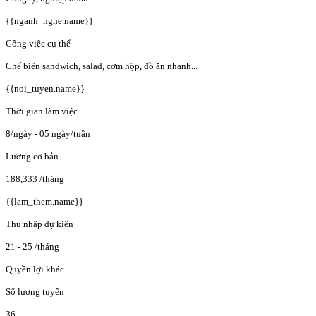
{{nganh_nghe.name}}
Công việc cụ thể
Chế biến sandwich, salad, cơm hộp, đồ ăn nhanh...
{{noi_tuyen.name}}
Thời gian làm việc
8/ngày - 05 ngày/tuần
Lương cơ bản
188,333
/tháng
{{lam_them.name}}
Thu nhập dự kiến
21 - 25
/tháng
Quyền lợi khác
Số lượng tuyển
36