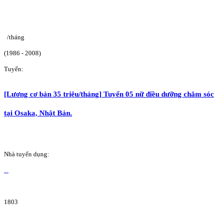
/tháng
(1986 - 2008)
Tuyển:
[Lương cơ bản 35 triệu/tháng] Tuyển 05 nữ điều dưỡng chăm sóc
tại Osaka, Nhật Bản.
Nhà tuyển dụng:
1803