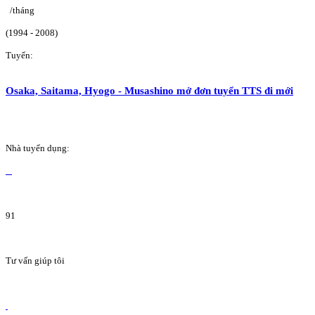
/tháng
(1994 - 2008)
Tuyển:
Osaka, Saitama, Hyogo - Musashino mở đơn tuyển TTS đi mới
Nhà tuyển dụng:
91
Tư vấn giúp tôi