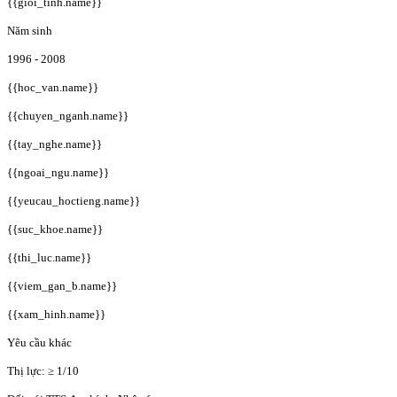
{{gioi_tinh.name}}
Năm sinh
1996 - 2008
{{hoc_van.name}}
{{chuyen_nganh.name}}
{{tay_nghe.name}}
{{ngoai_ngu.name}}
{{yeucau_hoctieng.name}}
{{suc_khoe.name}}
{{thi_luc.name}}
{{viem_gan_b.name}}
{{xam_hinh.name}}
Yêu cầu khác
Thị lực: ≥ 1/10