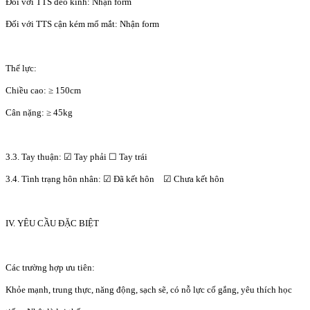
Đối với TTS đeo kính: Nhận form
Đối với TTS cận kém mổ mắt: Nhận form
Thể lực:
Chiều cao: ≥ 150cm
Cân nặng: ≥ 45kg
3.3. Tay thuận: ☑ Tay phải ☐ Tay trái
3.4. Tình trạng hôn nhân: ☑ Đã kết hôn ☑ Chưa kết hôn
IV. YÊU CẦU ĐẶC BIỆT
Các trường hợp ưu tiên:
Khỏe mạnh, trung thực, năng động, sạch sẽ, có nỗ lực cố gắng, yêu thích học