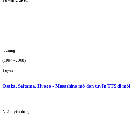
Tư vấn giúp tôi
/tháng
(1994 - 2008)
Tuyển:
Osaka, Saitama, Hyogo - Musashino mở đơn tuyển TTS đi mới
Nhà tuyển dụng: