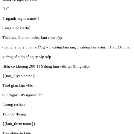
U-C
{{nganh_nghe.name}}
Công việc cụ thể
Thái rau, làm cơm nắm, làm cơm hộp.
(Công ty có 2 phân xưởng – 1 xưởng làm rau, 1 xưởng làm cơm. TTS được phân
xưởng nào do công ty sắp xếp.
Hiện có khoảng 200 TTS đang làm việc tại Xí nghiệp.
{{noi_tuyen.name}}
Thời gian làm việc
08h/ngày - 05 ngày/tuần.
Lương cơ bản
196757
/tháng
{{lam_them.name}}
Thu nhập dự kiến