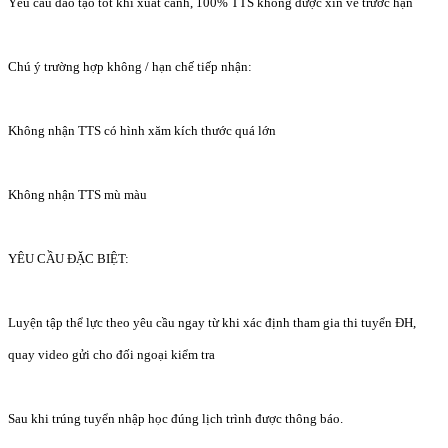
Yêu cầu đào tạo tốt khi xuất cảnh, 100% TTS không được xin về trước hạn
Chú ý trường hợp không / hạn chế tiếp nhận:
Không nhận TTS có hình xăm kích thước quá lớn
Không nhận TTS mù màu
YÊU CẦU ĐẶC BIỆT:
Luyện tập thể lực theo yêu cầu ngay từ khi xác định tham gia thi tuyển ĐH,
quay video gửi cho đối ngoại kiểm tra
Sau khi trúng tuyển nhập học đúng lịch trình được thông báo.