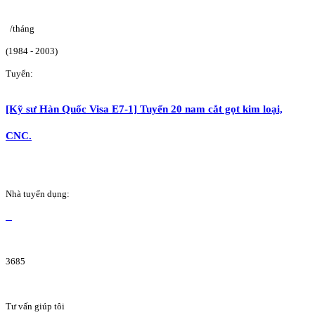
/tháng
(1984 - 2003)
Tuyển:
[Kỹ sư Hàn Quốc Visa E7-1] Tuyển 20 nam cắt gọt kim loại,
CNC.
Nhà tuyển dụng:
3685
Tư vấn giúp tôi