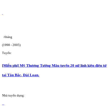
/tháng
(1998 - 2005)
Tuyển:
[Miễn phí] Mỹ Thương Tường Mậu tuyển 20 nữ linh kiện điện tử
tại Tân Bắc, Đài Loan.
Nhà tuyển dụng: