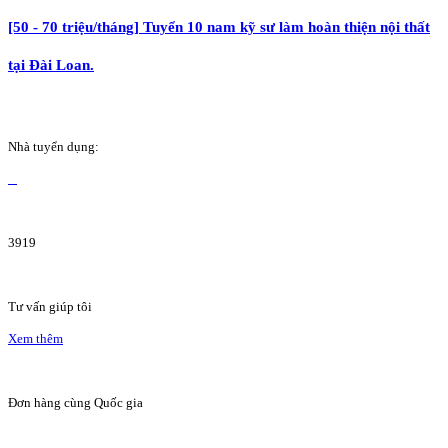
[50 - 70 triệu/tháng] Tuyển 10 nam kỹ sư làm hoàn thiện nội thất
tại Đài Loan.
Nhà tuyển dụng:
3919
Tư vấn giúp tôi
Xem thêm
Đơn hàng cùng Quốc gia