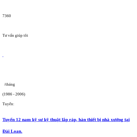
7360
Tư vấn giúp tôi
/tháng
(1986 - 2006)
Tuyển:
Tuyển 12 nam kỹ sư kỹ thuật lắp ráp, hàn thiết bị nhà xưởng tại
Đài Loan.