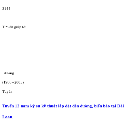
3144
Tư vấn giúp tôi
/tháng
(1986 - 2005)
Tuyển:
Tuyển 12 nam kỹ sư kỹ thuật lắp đặt đèn đường, biển báo tại Đài
Loan.