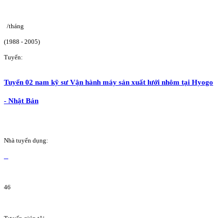
/tháng
(1988 - 2005)
Tuyển:
Tuyển 02 nam kỹ sư Vận hành máy sản xuất lưới nhôm tại Hyogo
- Nhật Bản
Nhà tuyển dụng:
46