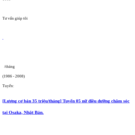
Tư vấn giúp tôi
/tháng
(1986 - 2008)
Tuyển:
[Lương cơ bản 35 triệu/tháng] Tuyển 05 nữ điều dưỡng chăm sóc
tại Osaka, Nhật Bản.