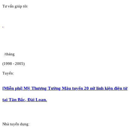
Tư vấn giúp tôi
/tháng
(1998 - 2005)
Tuyển:
[Miễn phí] Mỹ Thương Tường Mậu tuyển 20 nữ linh kiện điện tử
tại Tân Bắc, Đài Loan.
Nhà tuyển dụng: