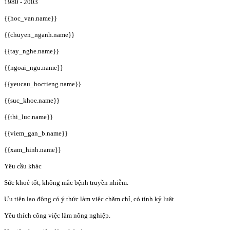
1980 - 2003
{{hoc_van.name}}
{{chuyen_nganh.name}}
{{tay_nghe.name}}
{{ngoai_ngu.name}}
{{yeucau_hoctieng.name}}
{{suc_khoe.name}}
{{thi_luc.name}}
{{viem_gan_b.name}}
{{xam_hinh.name}}
Yêu cầu khác
Sức khoẻ tốt, không mắc bệnh truyền nhiễm.
Ưu tiên lao động có ý thức làm việc chăm chỉ, có tính kỷ luật.
Yêu thích công việc làm nông nghiệp.