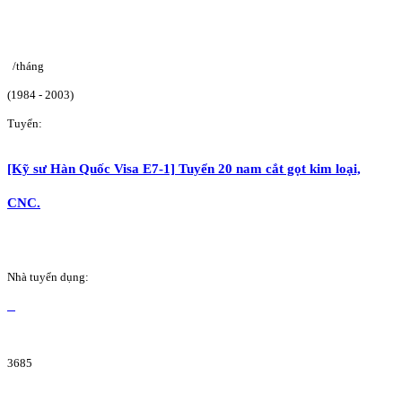
/tháng
(1984 - 2003)
Tuyển:
[Kỹ sư Hàn Quốc Visa E7-1] Tuyển 20 nam cắt gọt kim loại,
CNC.
Nhà tuyển dụng:
3685