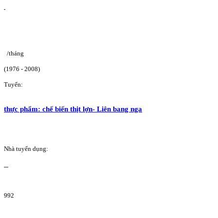
/tháng
(1976 - 2008)
Tuyển:
thực phẩm: chế biến thịt lợn- Liên bang nga
Nhà tuyển dụng:
992