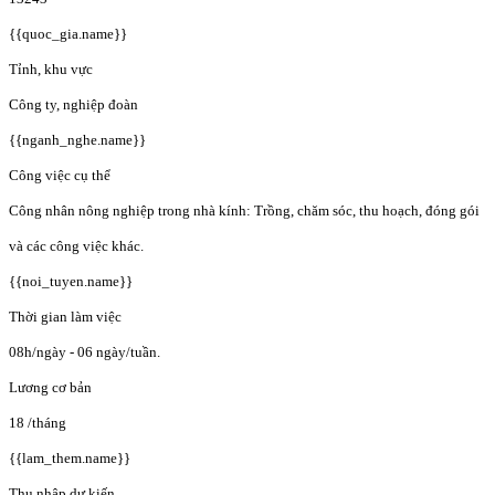
{{quoc_gia.name}}
Tỉnh, khu vực
Công ty, nghiệp đoàn
{{nganh_nghe.name}}
Công việc cụ thể
Công nhân nông nghiệp trong nhà kính: Trồng, chăm sóc, thu hoạch, đóng gói
và các công việc khác.
{{noi_tuyen.name}}
Thời gian làm việc
08h/ngày - 06 ngày/tuần.
Lương cơ bản
18
/tháng
{{lam_them.name}}
Thu nhập dự kiến