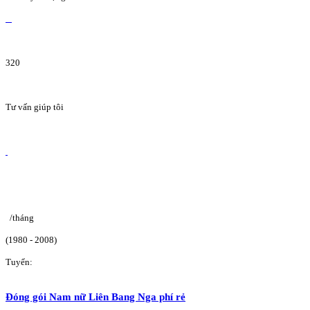
320
Tư vấn giúp tôi
/tháng
(1980 - 2008)
Tuyển:
Đóng gói Nam nữ Liên Bang Nga phí rẻ