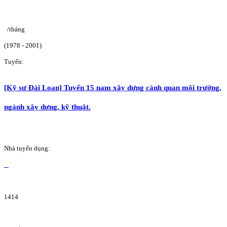
/tháng
(1978 - 2001)
Tuyển:
[Kỹ sư Đài Loan] Tuyển 15 nam xây dựng cảnh quan môi trường,
ngành xây dựng, kỹ thuật.
Nhà tuyển dụng:
1414