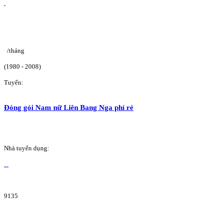
/tháng
(1980 - 2008)
Tuyển:
Đóng gói Nam nữ Liên Bang Nga phí rẻ
Nhà tuyển dụng:
9135