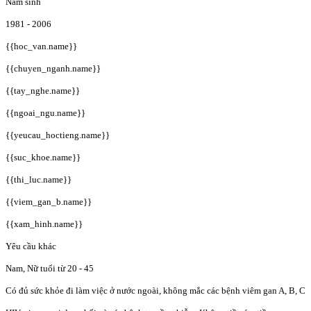
Năm sinh
1981 - 2006
{{hoc_van.name}}
{{chuyen_nganh.name}}
{{tay_nghe.name}}
{{ngoai_ngu.name}}
{{yeucau_hoctieng.name}}
{{suc_khoe.name}}
{{thi_luc.name}}
{{viem_gan_b.name}}
{{xam_hinh.name}}
Yêu cầu khác
Nam, Nữ tuổi từ 20 - 45
Có đủ sức khỏe đi làm việc ở nước ngoài, không mắc các bệnh viêm gan A, B, C