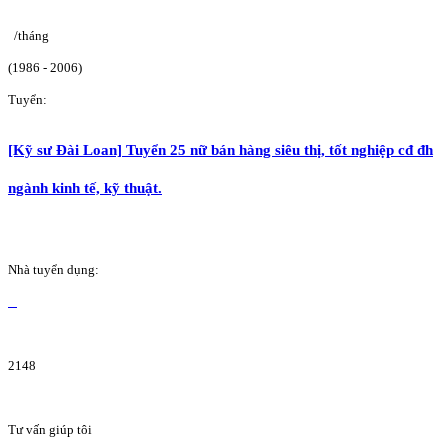
/tháng
(1986 - 2006)
Tuyển:
[Kỹ sư Đài Loan] Tuyển 25 nữ bán hàng siêu thị, tốt nghiệp cđ đh
ngành kinh tế, kỹ thuật.
Nhà tuyển dụng:
2148
Tư vấn giúp tôi