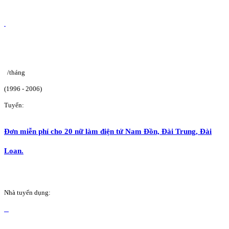
/tháng
(1996 - 2006)
Tuyển:
Đơn miễn phí cho 20 nữ làm điện tử Nam Đồn, Đài Trung, Đài
Loan.
Nhà tuyển dụng: