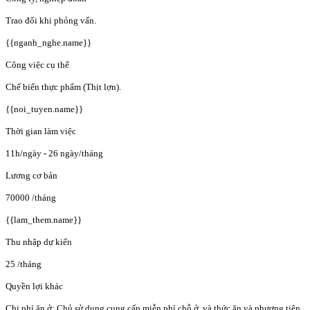
Trao đổi khi phỏng vấn.
{{nganh_nghe.name}}
Công việc cụ thể
Chế biến thực phẩm (Thịt lợn).
{{noi_tuyen.name}}
Thời gian làm việc
11h/ngày - 26 ngày/tháng
Lương cơ bản
70000
/tháng
{{lam_them.name}}
Thu nhập dự kiến
25
/tháng
Quyền lợi khác
Chi phí ăn ở: Chủ sử dụng cung cấp miễn phí chỗ ở, và thức ăn và phương tiện