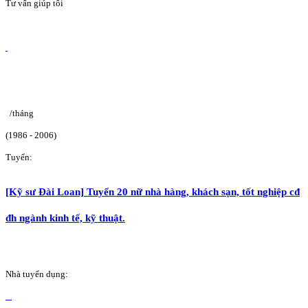
Tư vấn giúp tôi
/tháng
(1986 - 2006)
Tuyển:
[Kỹ sư Đài Loan] Tuyển 20 nữ nhà hàng, khách sạn, tốt nghiệp cđ
đh ngành kinh tế, kỹ thuật.
Nhà tuyển dụng: