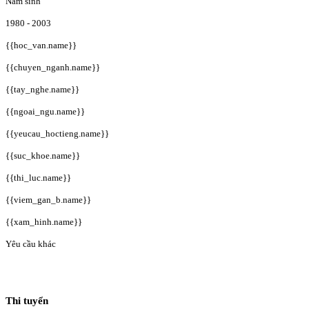
Năm sinh
1980 - 2003
{{hoc_van.name}}
{{chuyen_nganh.name}}
{{tay_nghe.name}}
{{ngoai_ngu.name}}
{{yeucau_hoctieng.name}}
{{suc_khoe.name}}
{{thi_luc.name}}
{{viem_gan_b.name}}
{{xam_hinh.name}}
Yêu cầu khác
Thi tuyển