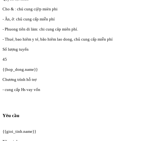
Cho & : chú cung c@p mièn phi
- Ăn, ở: chủ cung cấp miễn phí
- Phuong tiên di läm: chi cung câp miên phí.
- Thué, bao hiêm y té, bão hiêm lao dong, chủ cung cấp miễn phí
Số lượng tuyển
45
{{hop_dong.name}}
Chương trình hỗ trợ
- cung cấp Hs vay vốn
Yêu cầu
{{gioi_tinh.name}}