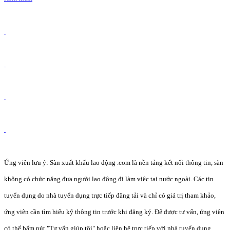
Ứng viên lưu ý: Sàn xuất khẩu lao động .com là nền tảng kết nối thông tin, sàn
không có chức năng đưa người lao động đi làm việc tại nước ngoài. Các tin
tuyển dụng do nhà tuyển dụng trực tiếp đăng tải và chỉ có giá trị tham khảo,
ứng viên cần tìm hiểu kỹ thông tin trước khi đăng ký. Để được tư vấn, ứng viên
có thể bấm nút "Tư vấn giúp tôi" hoặc liên hệ trực tiếp với nhà tuyển dụng.