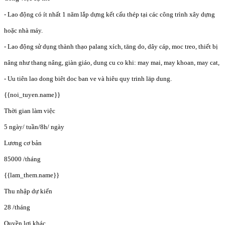
- Lao động có ít nhất 1 năm lắp dựng kết cấu thép tại các công trình xây dựng
hoặc nhà máy.
- Lao động sử dụng thành thạo palang xích, tāng do, dây cáp, moc treo, thiết bị
nâng như thang nâng, giàn giáo, dung cu co khi: may mai, may khoan, may cat,
- Uu tiên lao dong biêt doc ban ve và hiêu quy trinh läp dung.
{{noi_tuyen.name}}
Thời gian làm việc
5 ngày/ tuần/8h/ ngày
Lương cơ bản
85000
/tháng
{{lam_them.name}}
Thu nhập dự kiến
28
/tháng
Quyền lợi khác