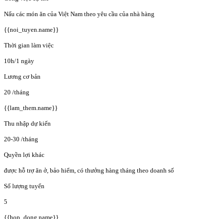
Nấu các món ăn của Việt Nam theo yêu cầu của nhà hàng
{{noi_tuyen.name}}
Thời gian làm việc
10h/1 ngày
Lương cơ bản
20
/tháng
{{lam_them.name}}
Thu nhập dự kiến
20-30
/tháng
Quyền lợi khác
được hỗ trợ ăn ở, bảo hiểm, có thưởng hàng tháng theo doanh số
Số lượng tuyển
5
{{hop_dong.name}}