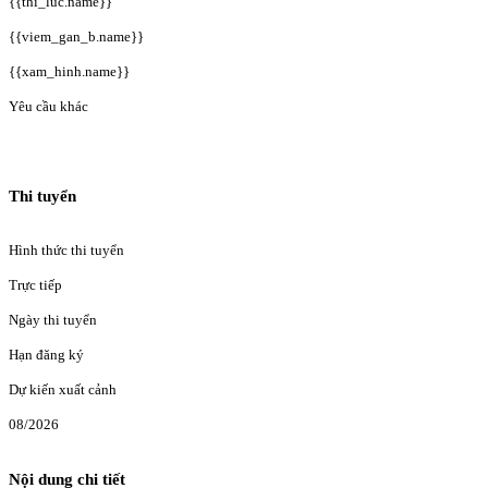
{{thi_luc.name}}
{{viem_gan_b.name}}
{{xam_hinh.name}}
Yêu cầu khác
Thi tuyển
Hình thức thi tuyển
Trực tiếp
Ngày thi tuyển
Hạn đăng ký
Dự kiến xuất cảnh
08/2026
Nội dung chi tiết