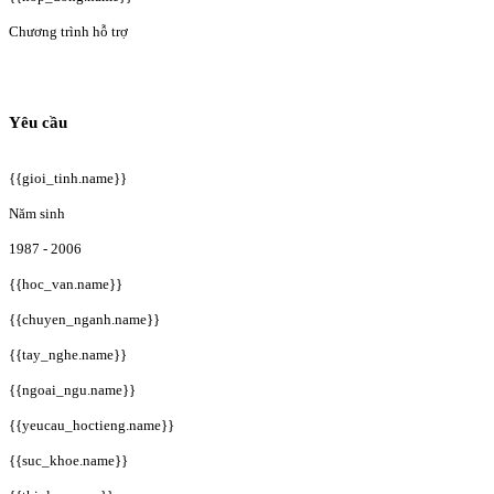
Chương trình hỗ trợ
Yêu cầu
{{gioi_tinh.name}}
Năm sinh
1987 - 2006
{{hoc_van.name}}
{{chuyen_nganh.name}}
{{tay_nghe.name}}
{{ngoai_ngu.name}}
{{yeucau_hoctieng.name}}
{{suc_khoe.name}}