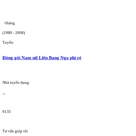
/tháng
(1980 - 2008)
Tuyển:
Đóng gói Nam nữ Liên Bang Nga phí rẻ
Nhà tuyển dụng:
9135
Tư vấn giúp tôi