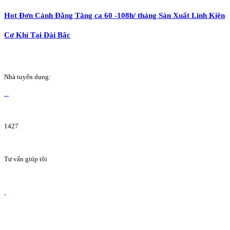
Hot Đơn Cảnh Đằng Tăng ca 60 -108h/ tháng Sản Xuất Linh Kiện
Cơ Khí Tại Đài Bắc
Nhà tuyển dụng:
1427
Tư vấn giúp tôi