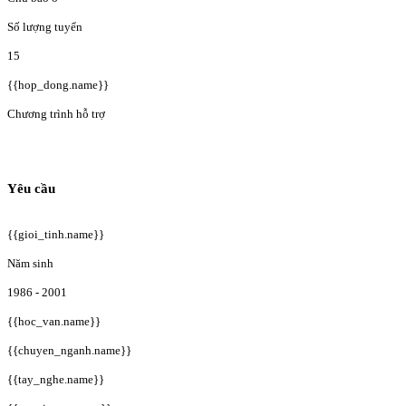
Số lượng tuyển
15
{{hop_dong.name}}
Chương trình hỗ trợ
Yêu cầu
{{gioi_tinh.name}}
Năm sinh
1986 - 2001
{{hoc_van.name}}
{{chuyen_nganh.name}}
{{tay_nghe.name}}