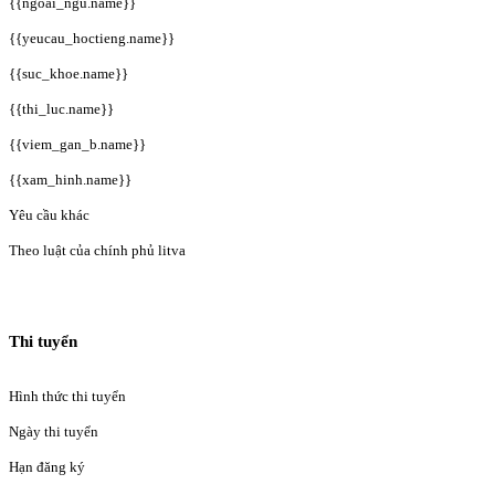
{{ngoai_ngu.name}}
{{yeucau_hoctieng.name}}
{{suc_khoe.name}}
{{thi_luc.name}}
{{viem_gan_b.name}}
{{xam_hinh.name}}
Yêu cầu khác
Theo luật của chính phủ litva
Thi tuyển
Hình thức thi tuyển
Ngày thi tuyển
Hạn đăng ký