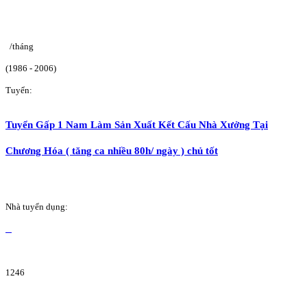
/tháng
(1986 - 2006)
Tuyển:
Tuyển Gấp 1 Nam Làm Sản Xuất Kết Cấu Nhà Xưởng Tại
Chương Hóa ( tăng ca nhiều 80h/ ngày ) chủ tốt
Nhà tuyển dụng:
1246