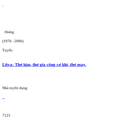
/tháng
(1976 - 2006)
Tuyển:
Litva: Thợ hàn, thợ gia công cơ khí, thợ may.
Nhà tuyển dụng:
7123