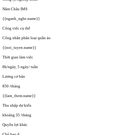
Năm Châu IMS
{{nganh_nghe.name}}
Công việc cụ thể
Công nhân phân loại quần áo
{{noi_tuyen.name}}
Thời gian làm việc
8h/ngày, 5 ngày/ tuần
Lương cơ bản
850
/tháng
{{lam_them.name}}
Thu nhập dự kiến
khoảng 35
/tháng
Quyền lợi khác
Chủ bao ở