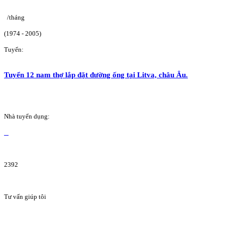
/tháng
(1974 - 2005)
Tuyển:
Tuyển 12 nam thợ lắp đặt đường ống tại Litva, châu Âu.
Nhà tuyển dụng:
2392
Tư vấn giúp tôi