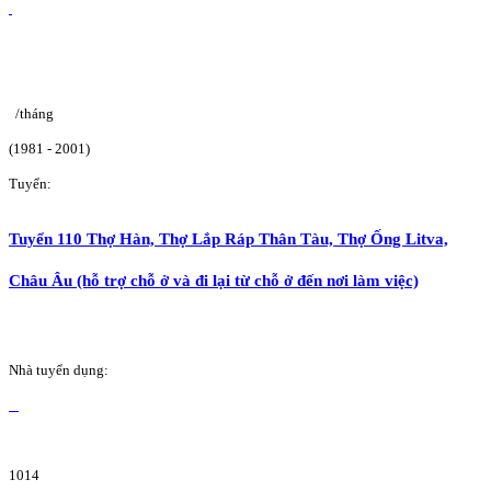
/tháng
(1981 - 2001)
Tuyển:
Tuyển 110 Thợ Hàn, Thợ Lắp Ráp Thân Tàu, Thợ Ống Litva,
Châu Âu (hỗ trợ chỗ ở và đi lại từ chỗ ở đến nơi làm việc)
Nhà tuyển dụng:
1014