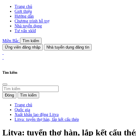
Trang chủ
Giới thiệu
Hướng dẫn
Chương trình hỗ trợ
Nhà tuyển dụng
Tư vấn xklđ
Miền Bắc
Tìm kiếm
Ứng viên đăng nhập
Nhà tuyển dụng đăng tin
Tìm kiếm
Đóng
Tìm kiếm
Trang chủ
Quốc gia
Xuất khẩu lao động Litva
Litva: tuyển thợ hàn, lắp kết cấu thép
Litva: tuyển thợ hàn, lắp kết cấu th