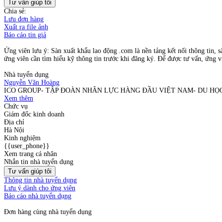
Tư vấn giúp tôi
Chia sẻ:
Lưu đơn hàng
Xuất ra file ảnh
Báo cáo tin giả
Ứng viên lưu ý: Sàn xuất khẩu lao động .com là nền tảng kết nối thông tin, s
ứng viên cần tìm hiểu kỹ thông tin trước khi đăng ký. Để được tư vấn, ứng vi
Nhà tuyển dụng
Nguyễn Văn Hoàng
ICO GROUP- TẬP ĐOÀN NHÂN LỰC HÀNG ĐẦU VIỆT NAM- DU H
Xem thêm
Chức vụ
Giám đốc kinh doanh
Địa chỉ
Hà Nội
Kinh nghiệm
{{user_phone}}
Xem trang cá nhân
Nhắn tin nhà tuyển dụng
Tư vấn giúp tôi
Thông tin nhà tuyển dụng
Lưu ý dành cho ứng viên
Báo cáo nhà tuyển dụng
Đơn hàng cùng nhà tuyển dụng