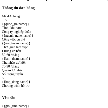
Thông tin đơn hàng
Mã đơn hàng
16519
{{quoc_gia.name}}
Tỉnh, khu vực
Công ty, nghiệp đoàn
{{nganh_nghe.name}}
Công việc cụ thể
{{noi_tuyen.name}}
Thời gian làm việc
Lương cơ bản
50-60
/tháng
{{lam_them.name}}
Thu nhập dự kiến
70-90
/tháng
Quyền lợi khác
Số lượng tuyển
50
{{hop_dong.name}}
Chương trình hỗ trợ
Yêu cầu
{{gioi_tinh.name}}