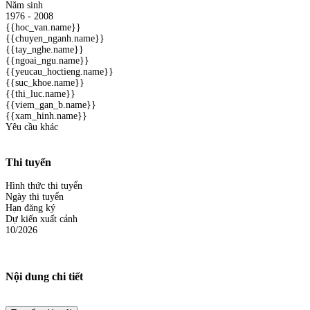
Năm sinh
1976 - 2008
{{hoc_van.name}}
{{chuyen_nganh.name}}
{{tay_nghe.name}}
{{ngoai_ngu.name}}
{{yeucau_hoctieng.name}}
{{suc_khoe.name}}
{{thi_luc.name}}
{{viem_gan_b.name}}
{{xam_hinh.name}}
Yêu cầu khác
Thi tuyển
Hình thức thi tuyển
Ngày thi tuyển
Hạn đăng ký
Dự kiến xuất cảnh
10/2026
Nội dung chi tiết