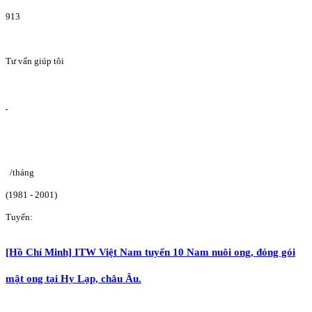
913
Tư vấn giúp tôi
/tháng
(1981 - 2001)
Tuyển:
[Hồ Chí Minh] ITW Việt Nam tuyển 10 Nam nuôi ong, đóng gói
mật ong tại Hy Lạp, châu Âu.