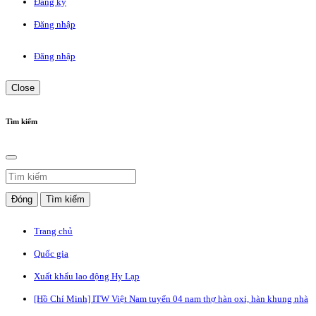
Đăng ký
Đăng nhập
Đăng nhập
Close
Tìm kiếm
Đóng
Tìm kiếm
Trang chủ
Quốc gia
Xuất khẩu lao động Hy Lạp
[Hồ Chí Minh] ITW Việt Nam tuyển 04 nam thợ hàn oxi, hàn khung nhà