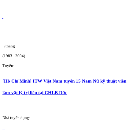
/tháng
(1983 - 2004)
Tuyển:
[Hồ Chí Minh] ITW Việt Nam tuyển 15 Nam Nữ kỹ thuật viên
làm vật lý trị liệu tại CHLB Đức
Nhà tuyển dụng: