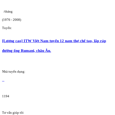
/tháng
(1976 - 2008)
Tuyển:
[Lương cao] ITW Việt Nam tuyển 12 nam thợ chế tạo, lắp ráp
đường ống Rumani, châu Âu.
Nhà tuyển dụng:
1194
Tư vấn giúp tôi