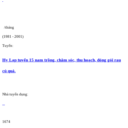
/tháng
(1981 - 2001)
Tuyển:
Hy Lạp tuyển 15 nam trồng, chăm sóc, thu hoạch, đóng gói rau
củ quả.
Nhà tuyển dụng:
1674