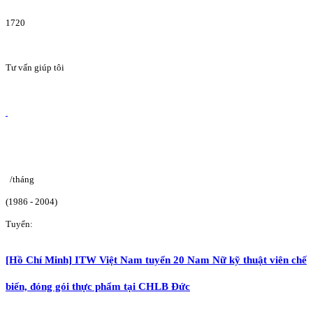
1720
Tư vấn giúp tôi
/tháng
(1986 - 2004)
Tuyển:
[Hồ Chí Minh] ITW Việt Nam tuyển 20 Nam Nữ kỹ thuật viên chế
biến, đóng gói thực phẩm tại CHLB Đức