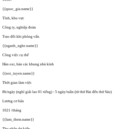
{{quoc_gia.name}}
Tỉnh, khu vực
Công ty, nghiệp đoàn
Trao đổi khi phỏng vấn.
{{nganh_nghe.name}}
Công việc cụ thể
Hàn oxi, hàn các khung nhà kính
{{noi_tuyen.name}}
Thời gian làm việc
8h/ngày (nghỉ giải lao 01 tiếng) - 5 ngày/tuần (từ thứ Hai đến thứ Sáu)
Lương cơ bản
1021
/tháng
{{lam_them.name}}
Thu nhập dự kiến