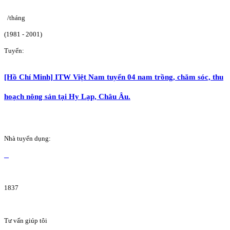
/tháng
(1981 - 2001)
Tuyển:
[Hồ Chí Minh] ITW Việt Nam tuyển 04 nam trồng, chăm sóc, thu
hoạch nông sản tại Hy Lạp, Châu Âu.
Nhà tuyển dụng:
1837
Tư vấn giúp tôi