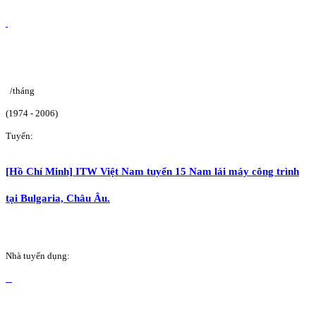
/tháng
(1974 - 2006)
Tuyển:
[Hồ Chí Minh] ITW Việt Nam tuyển 15 Nam lái máy công trình
tại Bulgaria, Châu Âu.
Nhà tuyển dụng: