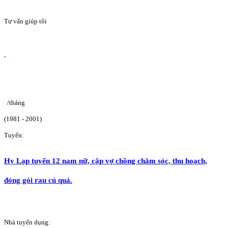
Tư vấn giúp tôi
/tháng
(1981 - 2001)
Tuyển:
Hy Lạp tuyển 12 nam nữ, cặp vợ chồng chăm sóc, thu hoạch,
đóng gói rau củ quả.
Nhà tuyển dụng: