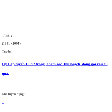
/tháng
(1981 - 2001)
Tuyển:
Hy Lạp tuyển 10 nữ trồng, chăm sóc, thu hoạch, đóng gói rau củ
quả.
Nhà tuyển dụng: