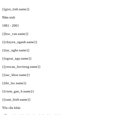
{{gioi_tinh.name}}
Năm sinh
1981 - 2001
{{hoc_van.name}}
{{chuyen_nganh.name}}
{{tay_nghe.name}}
{{ngoai_ngu.name}}
{{yeucau_hoctieng.name}}
{{suc_khoe.name}}
{{thi_luc.name}}
{{viem_gan_b.name}}
{{xam_hinh.name}}
Yêu cầu khác