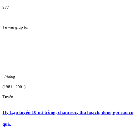
977
Tư vấn giúp tôi
/tháng
(1981 - 2001)
Tuyển:
Hy Lạp tuyển 10 nữ trồng, chăm sóc, thu hoạch, đóng gói rau củ
quả.