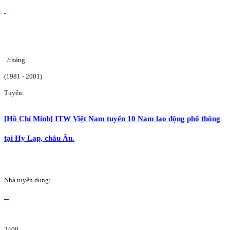
/tháng
(1981 - 2001)
Tuyển:
[Hồ Chí Minh] ITW Việt Nam tuyển 10 Nam lao động phổ thông
tại Hy Lạp, châu Âu.
Nhà tuyển dụng:
2400