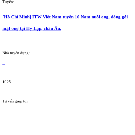
Tuyển:
[Hồ Chí Minh] ITW Việt Nam tuyển 10 Nam nuôi ong, đóng gói
mật ong tại Hy Lạp, châu Âu.
Nhà tuyển dụng:
1025
Tư vấn giúp tôi