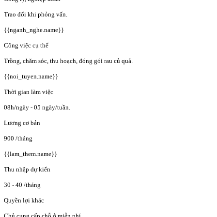
Trao đổi khi phỏng vấn.
{{nganh_nghe.name}}
Công việc cụ thể
Trồng, chăm sóc, thu hoạch, đóng gói rau củ quả.
{{noi_tuyen.name}}
Thời gian làm việc
08h/ngày - 05 ngày/tuần.
Lương cơ bản
900
/tháng
{{lam_them.name}}
Thu nhập dự kiến
30 - 40
/tháng
Quyền lợi khác
Chủ cung cấp chỗ ở miễn phí.