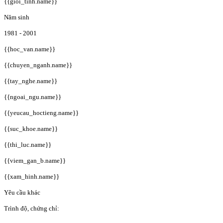
{{gioi_tinh.name}}
Năm sinh
1981 - 2001
{{hoc_van.name}}
{{chuyen_nganh.name}}
{{tay_nghe.name}}
{{ngoai_ngu.name}}
{{yeucau_hoctieng.name}}
{{suc_khoe.name}}
{{thi_luc.name}}
{{viem_gan_b.name}}
{{xam_hinh.name}}
Yêu cầu khác
Trình độ, chứng chỉ: