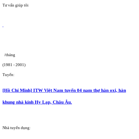
Tư vấn giúp tôi
/tháng
(1981 - 2001)
Tuyển:
[Hồ Chí Minh] ITW Việt Nam tuyển 04 nam thợ hàn oxi, hàn
khung nhà kính Hy Lạp, Châu Âu.
Nhà tuyển dụng: