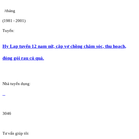
/tháng
(1981 - 2001)
Tuyển:
Hy Lạp tuyển 12 nam nữ, cặp vợ chồng chăm sóc, thu hoạch,
đóng gói rau củ quả.
Nhà tuyển dụng:
3046
Tư vấn giúp tôi