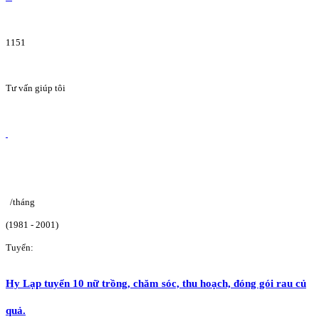
1151
Tư vấn giúp tôi
/tháng
(1981 - 2001)
Tuyển:
Hy Lạp tuyển 10 nữ trồng, chăm sóc, thu hoạch, đóng gói rau củ
quả.