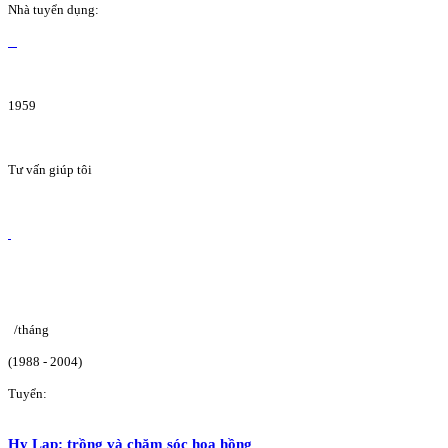
Nhà tuyển dụng:
1959
Tư vấn giúp tôi
/tháng
(1988 - 2004)
Tuyển:
Hy Lạp: trồng và chăm sóc hoa hồng