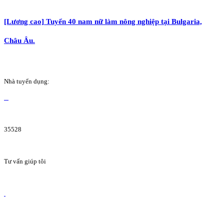
[Lương cao] Tuyển 40 nam nữ làm nông nghiệp tại Bulgaria,
Châu Âu.
Nhà tuyển dụng:
35528
Tư vấn giúp tôi