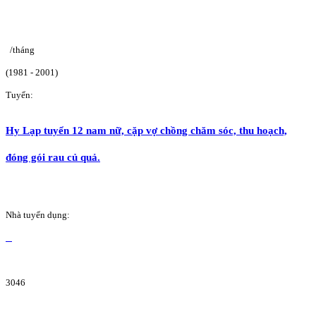
/tháng
(1981 - 2001)
Tuyển:
Hy Lạp tuyển 12 nam nữ, cặp vợ chồng chăm sóc, thu hoạch,
đóng gói rau củ quả.
Nhà tuyển dụng:
3046