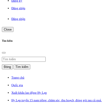
Đăng ký
Đăng nhập
Đăng nhập
Close
Tìm kiếm
Đóng
Tìm kiếm
Trang chủ
Quốc gia
Xuất khẩu lao động Hy Lạp
Hy Lạp tuyển 15 nam trồng, chăm sóc, thu hoạch, đóng gói rau củ quả.