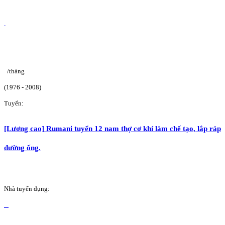
/tháng
(1976 - 2008)
Tuyển:
[Lương cao] Rumani tuyển 12 nam thợ cơ khí làm chế tạo, lắp ráp
đường ống.
Nhà tuyển dụng: