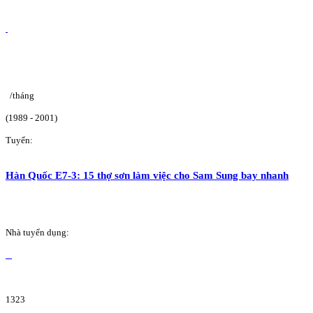
/tháng
(1989 - 2001)
Tuyển:
Hàn Quốc E7-3: 15 thợ sơn làm việc cho Sam Sung bay nhanh
Nhà tuyển dụng:
1323