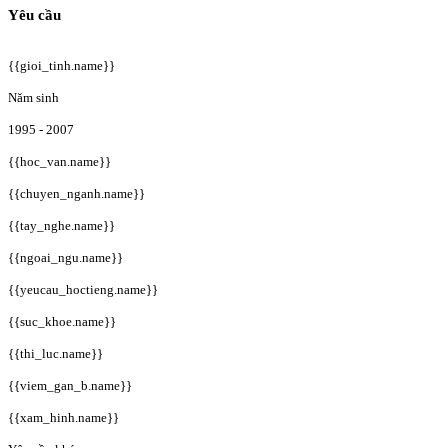
Yêu cầu
{{gioi_tinh.name}}
Năm sinh
1995 - 2007
{{hoc_van.name}}
{{chuyen_nganh.name}}
{{tay_nghe.name}}
{{ngoai_ngu.name}}
{{yeucau_hoctieng.name}}
{{suc_khoe.name}}
{{thi_luc.name}}
{{viem_gan_b.name}}
{{xam_hinh.name}}