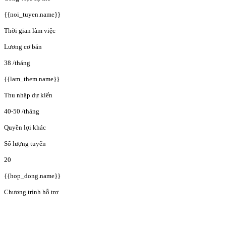
{{noi_tuyen.name}}
Thời gian làm việc
Lương cơ bản
38
/tháng
{{lam_them.name}}
Thu nhập dự kiến
40-50
/tháng
Quyền lợi khác
Số lượng tuyển
20
{{hop_dong.name}}
Chương trình hỗ trợ