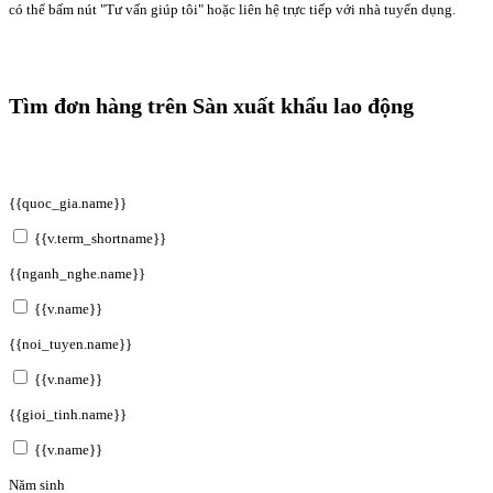
có thể bấm nút "Tư vấn giúp tôi" hoặc liên hệ trực tiếp với nhà tuyển dụng.
Tìm đơn hàng trên Sàn xuất khẩu lao động
{{quoc_gia.name}}
{{v.term_shortname}}
{{nganh_nghe.name}}
{{v.name}}
{{noi_tuyen.name}}
{{v.name}}
{{gioi_tinh.name}}
{{v.name}}
Năm sinh