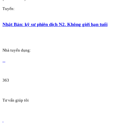
Tuyển:
Nhật Bản: kỹ sư phiên dịch N2. Không giới hạn tuổi
Nhà tuyển dụng:
363
Tư vấn giúp tôi