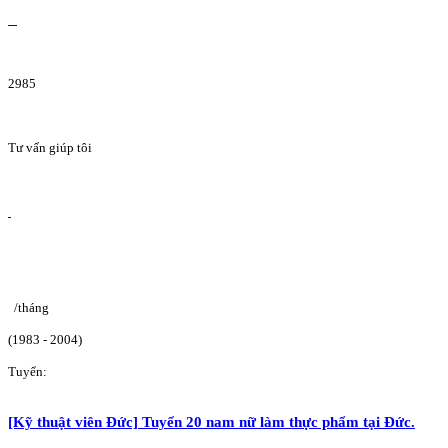
2985
Tư vấn giúp tôi
/tháng
(1983 - 2004)
Tuyển:
[Kỹ thuật viên Đức] Tuyển 20 nam nữ làm thực phẩm tại Đức.