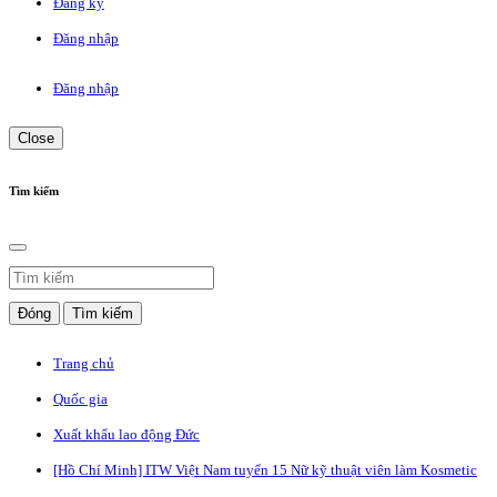
Đăng ký
Đăng nhập
Đăng nhập
Close
Tìm kiếm
Đóng
Tìm kiếm
Trang chủ
Quốc gia
Xuất khẩu lao động Đức
[Hồ Chí Minh] ITW Việt Nam tuyển 15 Nữ kỹ thuật viên làm Kosmetic