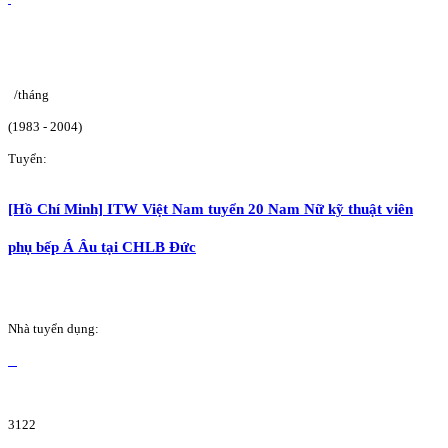
/tháng
(1983 - 2004)
Tuyển:
[Hồ Chí Minh] ITW Việt Nam tuyển 20 Nam Nữ kỹ thuật viên
phụ bếp Á Âu tại CHLB Đức
Nhà tuyển dụng:
3122