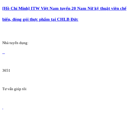
[Hồ Chí Minh] ITW Việt Nam tuyển 20 Nam Nữ kỹ thuật viên chế
biến, đóng gói thực phẩm tại CHLB Đức
Nhà tuyển dụng:
3651
Tư vấn giúp tôi