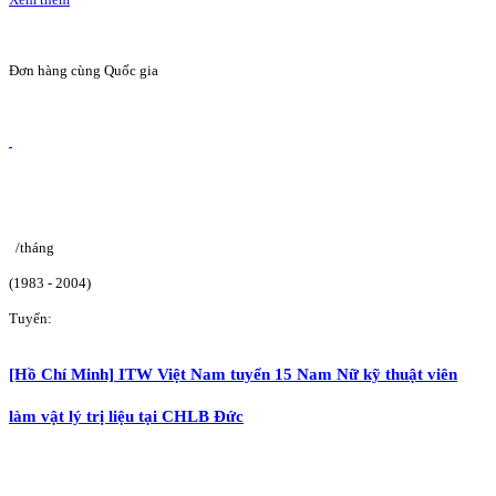
Đơn hàng cùng Quốc gia
/tháng
(1983 - 2004)
Tuyển:
[Hồ Chí Minh] ITW Việt Nam tuyển 15 Nam Nữ kỹ thuật viên
làm vật lý trị liệu tại CHLB Đức