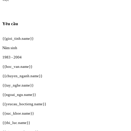
Yêu cầu
{{gioi_tinh.name}}
Năm sinh
1983 - 2004
{{hoc_van.name}}
{{chuyen_nganh.name}}
{{tay_nghe.name}}
{{ngoai_ngu.name}}
{{yeucau_hoctieng.name}}
{{suc_khoe.name}}
{{thi_luc.name}}