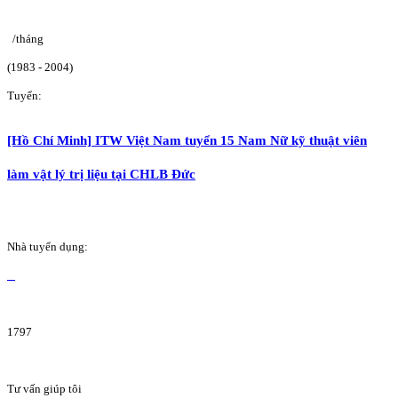
/tháng
(1983 - 2004)
Tuyển:
[Hồ Chí Minh] ITW Việt Nam tuyển 15 Nam Nữ kỹ thuật viên
làm vật lý trị liệu tại CHLB Đức
Nhà tuyển dụng:
1797
Tư vấn giúp tôi