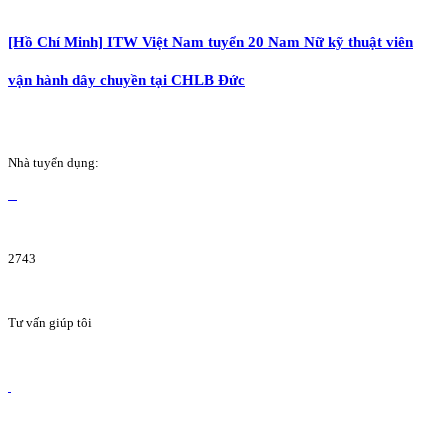
[Hồ Chí Minh] ITW Việt Nam tuyển 20 Nam Nữ kỹ thuật viên
vận hành dây chuyền tại CHLB Đức
Nhà tuyển dụng:
2743
Tư vấn giúp tôi