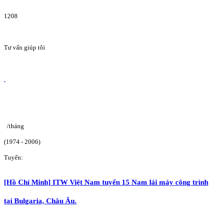
1208
Tư vấn giúp tôi
/tháng
(1974 - 2006)
Tuyển:
[Hồ Chí Minh] ITW Việt Nam tuyển 15 Nam lái máy công trình
tại Bulgaria, Châu Âu.