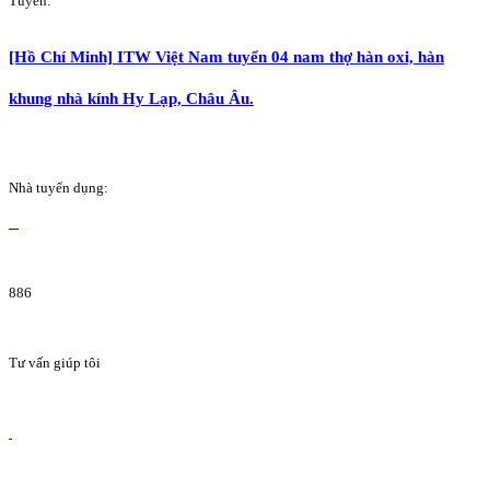
Tuyển:
[Hồ Chí Minh] ITW Việt Nam tuyển 04 nam thợ hàn oxi, hàn
khung nhà kính Hy Lạp, Châu Âu.
Nhà tuyển dụng:
886
Tư vấn giúp tôi