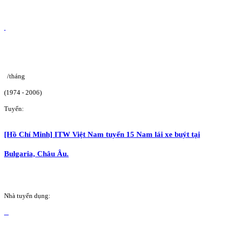
/tháng
(1974 - 2006)
Tuyển:
[Hồ Chí Minh] ITW Việt Nam tuyển 15 Nam lái xe buýt tại
Bulgaria, Châu Âu.
Nhà tuyển dụng: