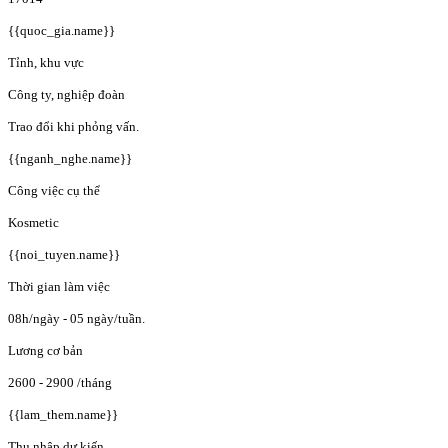
{{quoc_gia.name}}
Tỉnh, khu vực
Công ty, nghiệp đoàn
Trao đổi khi phỏng vấn.
{{nganh_nghe.name}}
Công việc cụ thể
Kosmetic
{{noi_tuyen.name}}
Thời gian làm việc
08h/ngày - 05 ngày/tuần.
Lương cơ bản
2600 - 2900
/tháng
{{lam_them.name}}
Thu nhập dự kiến