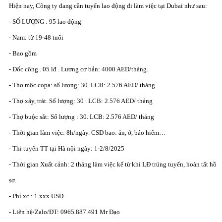
Hiện nay, Công ty đang cần tuyển lao động đi làm việc tại Dubai như sau:
- SỐ LƯỢNG : 95 lao động
- Nam: từ 19-48 tuổi
- Bao gồm
- Đốc công . 05 lđ . Lương cơ bản: 4000 AED/tháng.
- Thợ mộc copa: số lượng: 30 .LCB: 2.576 AED/ tháng
- Thợ xây, trát. Số lượng: 30 . LCB: 2.576 AED/ tháng
- Thợ buộc sắt: Số lượng : 30. LCB: 2.576 AED/ tháng
- Thời gian làm việc: 8h/ngày. CSD bao: ăn, ở, bảo hiểm…
- Thi tuyển TT tại Hà nội ngày: 1-2/8/2025
- Thời gian Xuất cảnh: 2 tháng làm việc kể từ khi LĐ trúng tuyển, hoàn tất hồ
sơ.
- Phí xc : 1.xxx USD .
- Liên hệ/Zalo/ĐT: 0965.887.491 Mr Đạo