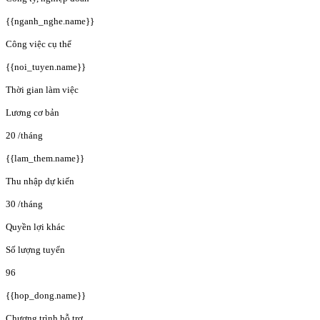
{{nganh_nghe.name}}
Công việc cụ thể
{{noi_tuyen.name}}
Thời gian làm việc
Lương cơ bản
20
/tháng
{{lam_them.name}}
Thu nhập dự kiến
30
/tháng
Quyền lợi khác
Số lượng tuyển
96
{{hop_dong.name}}
Chương trình hỗ trợ