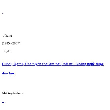
/tháng
(1985 - 2007)
Tuyển:
Dubai, Qatar, Uae tuyển thợ làm nail, nối mi...không nghề được
đào tạo.
Nhà tuyển dụng: