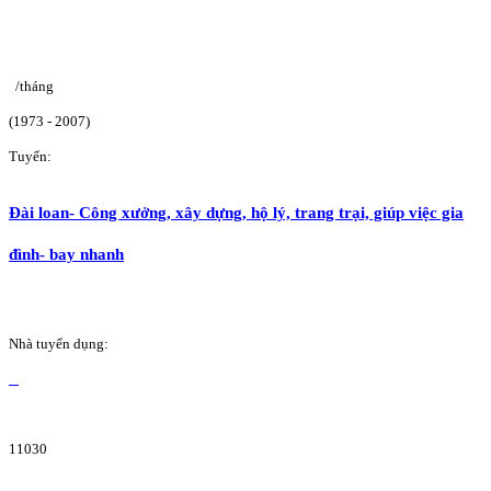
/tháng
(1973 - 2007)
Tuyển:
Đài loan- Công xưởng, xây dựng, hộ lý, trang trại, giúp việc gia
đình- bay nhanh
Nhà tuyển dụng:
11030