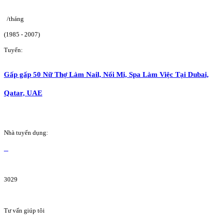
/tháng
(1985 - 2007)
Tuyển:
Gấp gấp 50 Nữ Thợ Làm Nail, Nối Mi, Spa Làm Việc Tại Dubai,
Qatar, UAE
Nhà tuyển dụng:
3029
Tư vấn giúp tôi