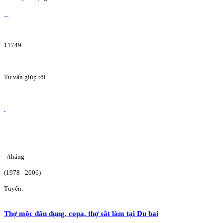
11749
Tư vấn giúp tôi
/tháng
(1978 - 2006)
Tuyển:
Thợ mộc dân dụng, copa, thợ sắt làm tại Du bai