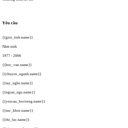
Yêu cầu
{{gioi_tinh.name}}
Năm sinh
1977 - 2006
{{hoc_van.name}}
{{chuyen_nganh.name}}
{{tay_nghe.name}}
{{ngoai_ngu.name}}
{{yeucau_hoctieng.name}}
{{suc_khoe.name}}
{{thi_luc.name}}