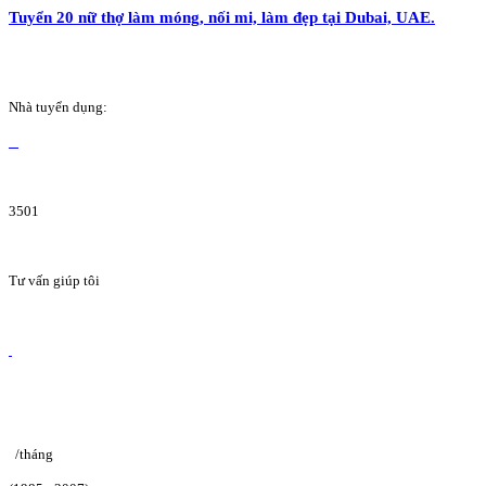
Tuyển 20 nữ thợ làm móng, nối mi, làm đẹp tại Dubai, UAE.
Nhà tuyển dụng:
3501
Tư vấn giúp tôi
/tháng