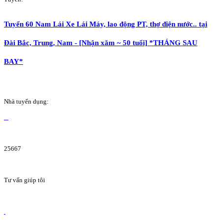
Tuyển 60 Nam Lái Xe Lái Máy, lao động PT, thợ điện nước.. tại
Đài Bắc, Trung, Nam - [Nhận xăm ~ 50 tuổi] *THÁNG SAU
BAY*
Nhà tuyển dụng:
25667
Tư vấn giúp tôi