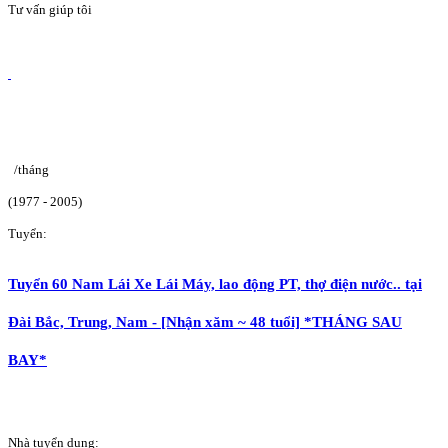
Tư vấn giúp tôi
/tháng
(1977 - 2005)
Tuyển:
Tuyển 60 Nam Lái Xe Lái Máy, lao động PT, thợ điện nước.. tại
Đài Bắc, Trung, Nam - [Nhận xăm ~ 48 tuổi] *THÁNG SAU
BAY*
Nhà tuyển dụng: