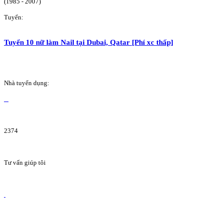
(1985 - 2007)
Tuyển:
Tuyển 10 nữ làm Nail tại Dubai, Qatar [Phí xc thấp]
Nhà tuyển dụng:
2374
Tư vấn giúp tôi