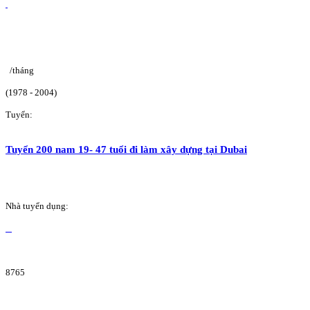
/tháng
(1978 - 2004)
Tuyển:
Tuyển 200 nam 19- 47 tuổi đi làm xây dựng tại Dubai
Nhà tuyển dụng:
8765