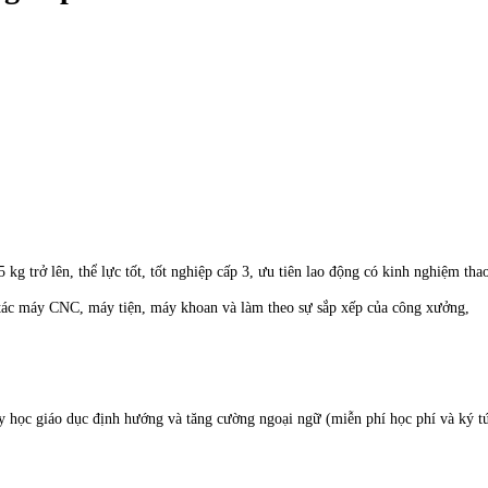
5 kg trở lên, thể lực tốt, tốt nghiệp cấp 3, ưu tiên lao động có kinh nghiệm t
o tác máy CNC, máy tiện, máy khoan và làm theo sự sắp xếp của công xưởng,
ty học giáo dục định hướng và tăng cường ngoại ngữ (miễn phí học phí và ký t