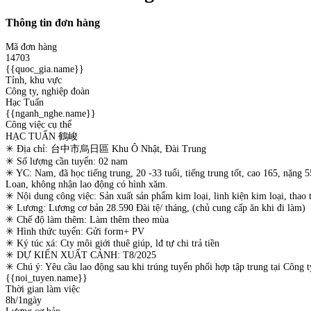
Thông tin đơn hàng
Mã đơn hàng
14703
{{quoc_gia.name}}
Tỉnh, khu vực
Công ty, nghiệp đoàn
Hạc Tuấn
{{nganh_nghe.name}}
Công việc cụ thể
HẠC TUẤN 鶴峻
✳ Địa chỉ: 台中市烏日區 Khu Ô Nhật, Đài Trung
✳ Số lượng cần tuyển: 02 nam
✳ YC: Nam, đã học tiếng trung, 20 -33 tuổi, tiếng trung tốt, cao 165, nặng 5
Loan, không nhận lao động có hình xăm.
✳ Nội dung công việc: Sản xuất sản phẩm kim loại, linh kiện kim loại, tha
✳ Lương: Lương cơ bản 28.590 Đài tệ/ tháng, (chủ cung cấp ăn khi đi làm)
✳ Chế độ làm thêm: Làm thêm theo mùa
✳ Hình thức tuyển: Gửi form+ PV
✳ Ký túc xá: Cty môi giới thuê giúp, lđ tự chi trả tiền
✳ DỰ KIẾN XUẤT CẢNH: T8/2025
✳ Chú ý: Yêu cầu lao động sau khi trúng tuyển phối hợp tập trung tại Công 
{{noi_tuyen.name}}
Thời gian làm việc
8h/1ngày