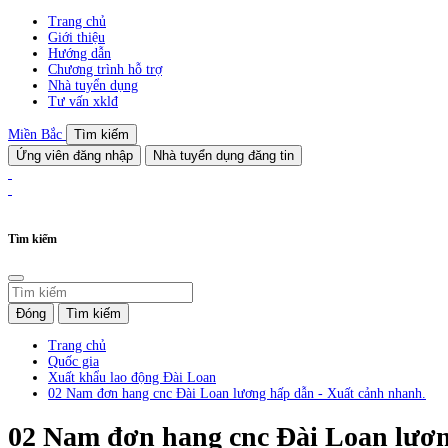
Trang chủ
Giới thiệu
Hướng dẫn
Chương trình hỗ trợ
Nhà tuyển dụng
Tư vấn xklđ
Miền Bắc
Tìm kiếm
Ứng viên đăng nhập
Nhà tuyển dụng đăng tin
Tìm kiếm
Đóng
Tìm kiếm
Trang chủ
Quốc gia
Xuất khẩu lao động Đài Loan
02 Nam đơn hang cnc Đài Loan lương hấp dẫn - Xuất cảnh nhanh.
02 Nam đơn hang cnc Đài Loan lươn