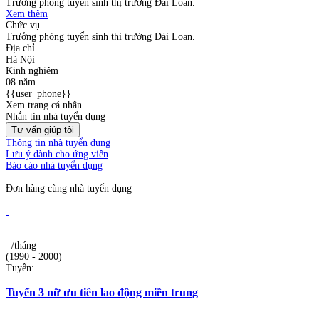
Trưởng phòng tuyển sinh thị trường Đài Loan.
Xem thêm
Chức vụ
Trưởng phòng tuyển sinh thị trường Đài Loan.
Địa chỉ
Hà Nội
Kinh nghiệm
08 năm.
{{user_phone}}
Xem trang cá nhân
Nhắn tin nhà tuyển dụng
Tư vấn giúp tôi
Thông tin nhà tuyển dụng
Lưu ý dành cho ứng viên
Báo cáo nhà tuyển dụng
Đơn hàng cùng nhà tuyển dụng
/tháng
(1990 - 2000)
Tuyển:
Tuyển 3 nữ ưu tiên lao động miền trung