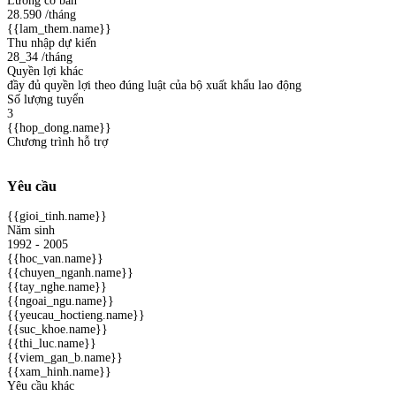
Lương cơ bản
28.590
/tháng
{{lam_them.name}}
Thu nhập dự kiến
28_34
/tháng
Quyền lợi khác
đầy đủ quyền lợi theo đúng luật của bộ xuất khẩu lao động
Số lượng tuyển
3
{{hop_dong.name}}
Chương trình hỗ trợ
Yêu cầu
{{gioi_tinh.name}}
Năm sinh
1992 - 2005
{{hoc_van.name}}
{{chuyen_nganh.name}}
{{tay_nghe.name}}
{{ngoai_ngu.name}}
{{yeucau_hoctieng.name}}
{{suc_khoe.name}}
{{thi_luc.name}}
{{viem_gan_b.name}}
{{xam_hinh.name}}
Yêu cầu khác